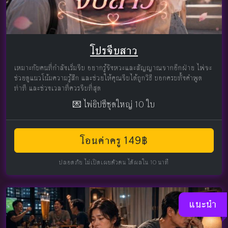
โปรจีบสาว
เหมาะกับคนที่กำลังเริ่มจีบ อยากรู้จังหวะและสัญญาณจากอีกฝ่าย ไพ่จะ
ช่วยดูแนวโน้มความรู้สึก และช่วยให้คุณจีบได้ถูกวิธี บอกครบทั้งคำพูด
ท่าที และช่วงเวลาที่ควรจีบที่สุด
💌 ไพ่ยิปซีชุดใหญ่ 10 ใบ
โอนค่าครู 149฿
ปลอดภัย ไม่เปิดเผยตัวตน ได้ผลใน 10 นาที
แนะนำ