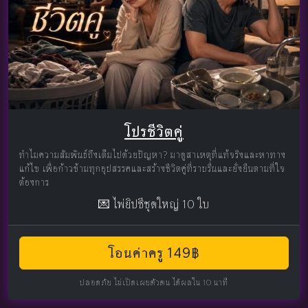
โปรชีวิตคู่
ทำไมความสัมพันธ์ถึงเต็มไปด้วยปัญหา? มาดูสาเหตุที่แท้จริงและหาทาง
แก้ไข เพื่อก้าวข้ามทุกอุปสรรคและสร้างชีวิตคู่ที่ราบรื่นและยั่งยืนตามที่ใจ
ต้องการ
💌 ไพ่ยิปซีชุดใหญ่ 10 ใบ
โอนค่าครู 149฿
ปลอดภัย ไม่เปิดเผยตัวตน ได้ผลใน 10 นาที