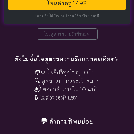
โอนค่าครู 149฿
ปลอดภัย ไม่เปิดเผยตัวตน ได้ผลใน 10 นาที
โปรดูดวงความรักทั้งหมด
ยังไม่มั่นใจดูดวงความรักแบบละเอียด?
🧑‍💻 ไพ่ยิปซีชุดใหญ่ 10 ใบ
🔍 ดูสถานการณ์ละเอียดมาก
📬 ตอบกลับภายใน 10 นาที
🔒 ไม่ต้องรอทักแชท
💬 คำถามที่พบบ่อย