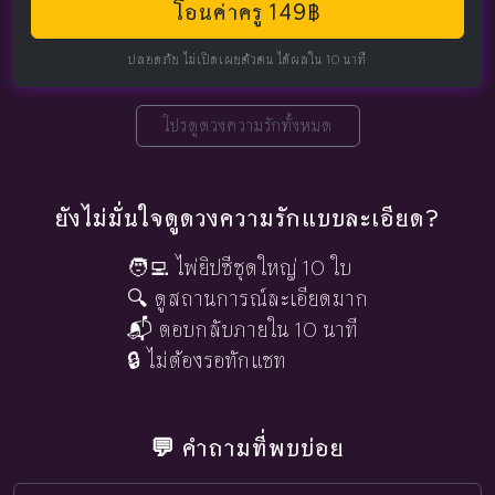
โอนค่าครู 149฿
ปลอดภัย ไม่เปิดเผยตัวตน ได้ผลใน 10 นาที
โปรดูดวงความรักทั้งหมด
ยังไม่มั่นใจดูดวงความรักแบบละเอียด?
🧑‍💻 ไพ่ยิปซีชุดใหญ่ 10 ใบ
🔍 ดูสถานการณ์ละเอียดมาก
📬 ตอบกลับภายใน 10 นาที
🔒 ไม่ต้องรอทักแชท
💬 คำถามที่พบบ่อย