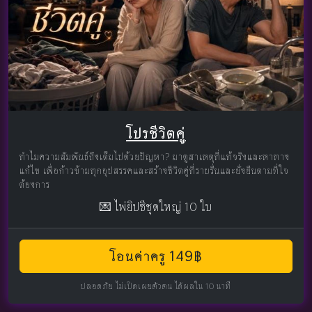
โปรชีวิตคู่
ทำไมความสัมพันธ์ถึงเต็มไปด้วยปัญหา? มาดูสาเหตุที่แท้จริงและหาทาง
แก้ไข เพื่อก้าวข้ามทุกอุปสรรคและสร้างชีวิตคู่ที่ราบรื่นและยั่งยืนตามที่ใจ
ต้องการ
💌 ไพ่ยิปซีชุดใหญ่ 10 ใบ
โอนค่าครู 149฿
ปลอดภัย ไม่เปิดเผยตัวตน ได้ผลใน 10 นาที