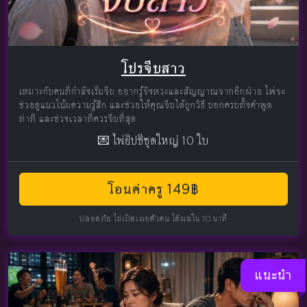
โปรจีบสาว
เหมาะกับคนที่กำลังเริ่มจีบ อยากรู้จังหวะและสัญญาณจากอีกฝ่าย ไพ่จะ
ช่วยดูแนวโน้มความรู้สึก และช่วยให้คุณจีบได้ถูกวิธี บอกครบทั้งคำพูด
ท่าที และช่วงเวลาที่ควรจีบที่สุด
💌 ไพ่ยิปซีชุดใหญ่ 10 ใบ
โอนค่าครู 149฿
ปลอดภัย ไม่เปิดเผยตัวตน ได้ผลใน 10 นาที
แนะนำ