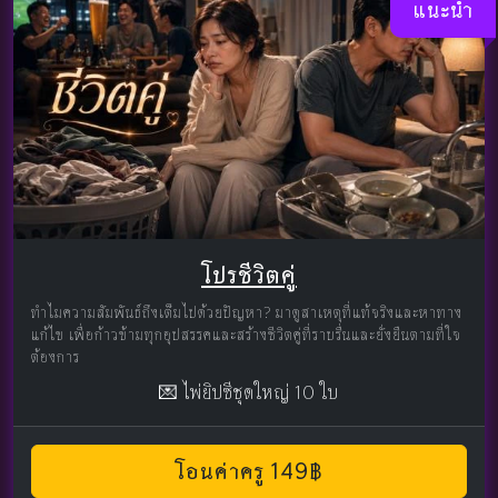
แนะนำ
โปรชีวิตคู่
ทำไมความสัมพันธ์ถึงเต็มไปด้วยปัญหา? มาดูสาเหตุที่แท้จริงและหาทาง
แก้ไข เพื่อก้าวข้ามทุกอุปสรรคและสร้างชีวิตคู่ที่ราบรื่นและยั่งยืนตามที่ใจ
ต้องการ
💌 ไพ่ยิปซีชุดใหญ่ 10 ใบ
โอนค่าครู 149฿