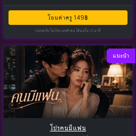
โอนค่าครู 149฿
ปลอดภัย ไม่เปิดเผยตัวตน ได้ผลใน 10 นาที
แนะนำ
โปรคนมีแฟน