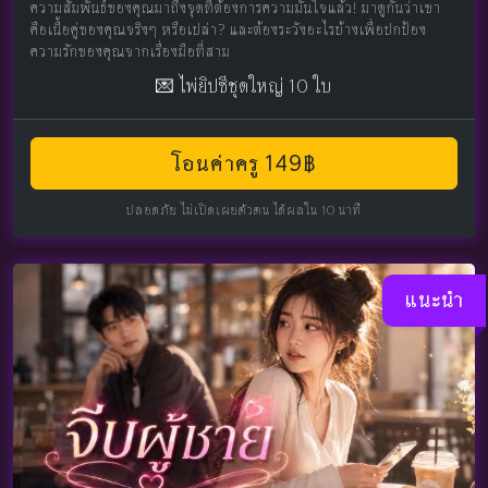
ความสัมพันธ์ของคุณมาถึงจุดที่ต้องการความมั่นใจแล้ว! มาดูกันว่าเขา
คือเนื้อคู่ของคุณจริงๆ หรือเปล่า? และต้องระวังอะไรบ้างเพื่อปกป้อง
ความรักของคุณจากเรื่องมือที่สาม
💌 ไพ่ยิปซีชุดใหญ่ 10 ใบ
โอนค่าครู 149฿
ปลอดภัย ไม่เปิดเผยตัวตน ได้ผลใน 10 นาที
แนะนำ