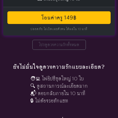
โอนค่าครู 149฿
ปลอดภัย ไม่เปิดเผยตัวตน ได้ผลใน 10 นาที
โปรดูดวงความรักทั้งหมด
ยังไม่มั่นใจดูดวงความรักแบบละเอียด?
🧑‍💻 ไพ่ยิปซีชุดใหญ่ 10 ใบ
🔍 ดูสถานการณ์ละเอียดมาก
📬 ตอบกลับภายใน 10 นาที
🔒 ไม่ต้องรอทักแชท