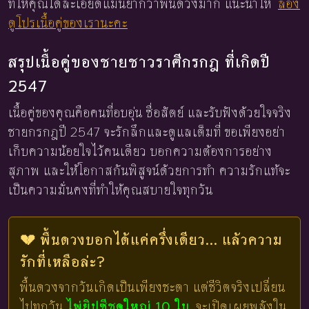
ที่ให้คุณได้ละเอียดแม่นยำกว่าพื้นดวงมาก แนะนำให้
ลอง
ดูโปรเนื้อคู่ของเรานะคะ
สรุปเนื้อคู่ของชายชาวราศีกรกฎ ที่เกิดปี
2547
เนื้อคู่ของคุณคือคนที่อบอุ่น ซื่อสัตย์ และรับฟังด้วยใจจริง
ชายกรกฎปี 2547 จะรักลึกและดูแลเต็มที่ ขอเพียงอย่า
เก็บความน้อยใจไว้คนเดียว บอกความต้องการอย่าง
สุภาพ และให้โอกาสกันพิสูจน์ด้วยการทำ ความรักแท้จะ
เป็นความมั่นคงที่ทำให้คุณสบายใจทุกวัน
💔 พื้นดวงบอกได้แค่ครึ่งเดียว... แล้วความ
รักที่เหลือล่ะ?
พื้นดวงจากวันเกิดเป็นเพียงชะตา แต่ชีวิตจริงเปลี่ยน
ไปทุกวัน
ไพ่ยิปซีชุดใหญ่ 10 ใบ
จะเปิดเผยพลังใน