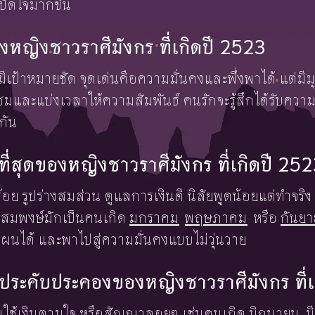
ปิดใจมากขึ้น
หญิงชาวราศีมังกร ที่เกิดปี 2523
เป้าหมายชัด จุดเด่นคือความมั่นคงและพึ่งพาได้ แต่มีม
มและแบ่งเวลาให้ความสัมพันธ์ คนรักจะรู้สึกได้รับคว
กัน
งษ์ที่สุดของหญิงชาวราศีมังกร ที่เกิดปี 25
รียบร้อย รูปร่างสมส่วน ดูแลการเงินดี นิสัยพูดน้อยแต่ทำ
่สมพงษ์มักเป็นคนเกิด
มกราคม
พฤษภาคม
หรือ
กันย
แผนได้ และพาไปสู่ความมั่นคงแบบไม่วุ่นวาย
้องประคับประคองของหญิงชาวราศีมังกร ที่
ือคนใช้เงินตามใจ หรือสัญญาลอยๆ เช่นคนเกิด
มิถุนายน
ม