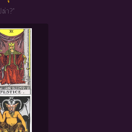
ปล่า?"