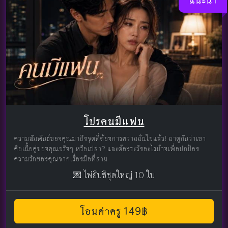
แนะนำ
โปรคนมีแฟน
ความสัมพันธ์ของคุณมาถึงจุดที่ต้องการความมั่นใจแล้ว! มาดูกันว่าเขา
คือเนื้อคู่ของคุณจริงๆ หรือเปล่า? และต้องระวังอะไรบ้างเพื่อปกป้อง
ความรักของคุณจากเรื่องมือที่สาม
💌 ไพ่ยิปซีชุดใหญ่ 10 ใบ
โอนค่าครู 149฿