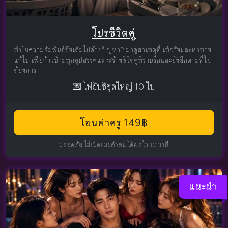
โปรชีวิตคู่
ทำไมความสัมพันธ์ถึงเต็มไปด้วยปัญหา? มาดูสาเหตุที่แท้จริงและหาทาง
แก้ไข เพื่อก้าวข้ามทุกอุปสรรคและสร้างชีวิตคู่ที่ราบรื่นและยั่งยืนตามที่ใจ
ต้องการ
💌 ไพ่ยิปซีชุดใหญ่ 10 ใบ
โอนค่าครู 149฿
ปลอดภัย ไม่เปิดเผยตัวตน ได้ผลใน 10 นาที
แนะนำ