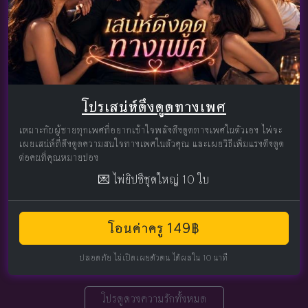
โปรเสน่ห์ดึงดูดทางเพศ
เหมาะกับผู้ชายทุกเพศที่อยากเข้าใจพลังดึงดูดทางเพศในตัวเอง ไพ่จะ
เผยเสน่ห์ที่ดึงดูดความสนใจทางเพศในตัวคุณ และเผยวิธีเพิ่มแรงดึงดูด
ต่อคนที่คุณหมายปอง
💌 ไพ่ยิปซีชุดใหญ่ 10 ใบ
โอนค่าครู 149฿
ปลอดภัย ไม่เปิดเผยตัวตน ได้ผลใน 10 นาที
โปรดูดวงความรักทั้งหมด