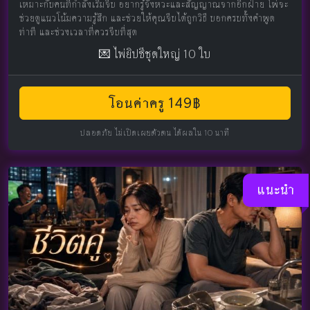
เหมาะกับคนที่กำลังเริ่มจีบ อยากรู้จังหวะและสัญญาณจากอีกฝ่าย ไพ่จะ
ช่วยดูแนวโน้มความรู้สึก และช่วยให้คุณจีบได้ถูกวิธี บอกครบทั้งคำพูด
ท่าที และช่วงเวลาที่ควรจีบที่สุด
💌 ไพ่ยิปซีชุดใหญ่ 10 ใบ
โอนค่าครู 149฿
ปลอดภัย ไม่เปิดเผยตัวตน ได้ผลใน 10 นาที
แนะนำ