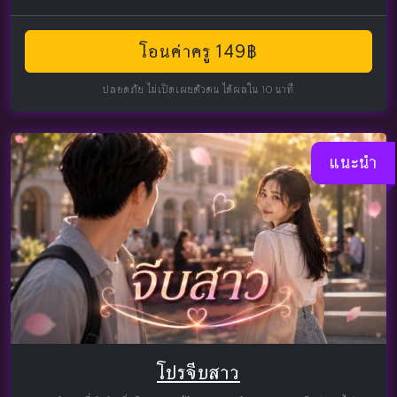
โอนค่าครู 149฿
ปลอดภัย ไม่เปิดเผยตัวตน ได้ผลใน 10 นาที
แนะนำ
โปรจีบสาว