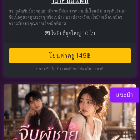
โปรคนมีแฟน
ความสัมพันธ์ของคุณมาถึงจุดที่ต้องการความมั่นใจแล้ว! มาดูกันว่าเขา
คือเนื้อคู่ของคุณจริงๆ หรือเปล่า? และต้องระวังอะไรบ้างเพื่อปกป้อง
ความรักของคุณจากเรื่องมือที่สาม
💌 ไพ่ยิปซีชุดใหญ่ 10 ใบ
โอนค่าครู 149฿
ปลอดภัย ไม่เปิดเผยตัวตน ได้ผลใน 10 นาที
แนะนำ