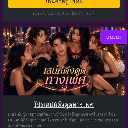
โอนค่าครู 149฿
ปลอดภัย ไม่เปิดเผยตัวตน ได้ผลใน 10 นาที
แนะนำ
โปรเสน่ห์ดึงดูดทางเพศ
เหมาะกับผู้ชายทุกเพศที่อยากเข้าใจพลังดึงดูดทางเพศในตัวเอง ไพ่จะ
เผยเสน่ห์ที่ดึงดูดความสนใจทางเพศในตัวคุณ และเผยวิธีเพิ่มแรงดึงดูด
ต่อคนที่คุณหมายปอง