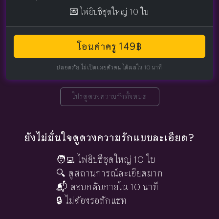
💌 ไพ่ยิปซีชุดใหญ่ 10 ใบ
โอนค่าครู 149฿
ปลอดภัย ไม่เปิดเผยตัวตน ได้ผลใน 10 นาที
โปรดูดวงความรักทั้งหมด
ยังไม่มั่นใจดูดวงความรักแบบละเอียด?
🧑‍💻 ไพ่ยิปซีชุดใหญ่ 10 ใบ
🔍 ดูสถานการณ์ละเอียดมาก
📬 ตอบกลับภายใน 10 นาที
🔒 ไม่ต้องรอทักแชท