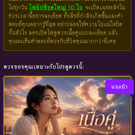
ไปทุกวัน
ไพ่ยิปซีชุดใหญ่ 10 ใบ
จะเปิดเผยพลังใน
ช่วงเวลานี้อย่างละเอียด ทั้งสิ่งที่กำลังเกิดขึ้นและคำ
ตอบที่คุณอยากรู้ที่สุด อย่าปล่อยให้ความไม่แน่ใจปิด
กั้นหัวใจ ลองเปิดไพ่ดูดวงเนื้อคู่แบบละเอียด แล้ว
คุณจะเห็นคำตอบที่ตรงกับชีวิตคุณมากกว่าที่เคย
ดวงของคุณเหมาะกับโปรดูดวงนี้:
แนะนำ