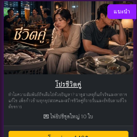
แนะนำ
โปรชีวิตคู่
ทำไมความสัมพันธ์ถึงเต็มไปด้วยปัญหา? มาดูสาเหตุที่แท้จริงและหาทาง
แก้ไข เพื่อก้าวข้ามทุกอุปสรรคและสร้างชีวิตคู่ที่ราบรื่นและยั่งยืนตามที่ใจ
ต้องการ
💌 ไพ่ยิปซีชุดใหญ่ 10 ใบ