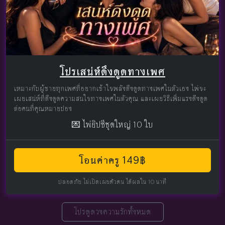
โปรเสน่ห์ดึงดูดทางเพศ
เหมาะกับผู้ชายทุกเพศที่อยากเข้าใจพลังดึงดูดทางเพศในตัวเอง ไพ่จะ
เผยเสน่ห์ที่ดึงดูดความสนใจทางเพศในตัวคุณ และเผยวิธีเพิ่มแรงดึงดูด
ต่อคนที่คุณหมายปอง
💌 ไพ่ยิปซีชุดใหญ่ 10 ใบ
โอนค่าครู 149฿
ปลอดภัย ไม่เปิดเผยตัวตน ได้ผลใน 10 นาที
โปรดูดวงความรักทั้งหมด