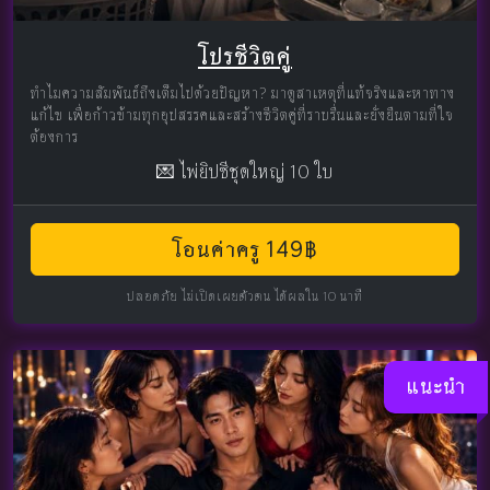
โปรชีวิตคู่
ทำไมความสัมพันธ์ถึงเต็มไปด้วยปัญหา? มาดูสาเหตุที่แท้จริงและหาทาง
แก้ไข เพื่อก้าวข้ามทุกอุปสรรคและสร้างชีวิตคู่ที่ราบรื่นและยั่งยืนตามที่ใจ
ต้องการ
💌 ไพ่ยิปซีชุดใหญ่ 10 ใบ
โอนค่าครู 149฿
ปลอดภัย ไม่เปิดเผยตัวตน ได้ผลใน 10 นาที
แนะนำ