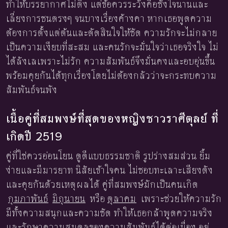
ทำให้บรรยากาศไม่ตึง แต่ข้อควรระวังคือชั่งใจนานและ
เลี่ยงการชนตรงๆ จนบางเรื่องค้างคา หากเธอพูดความ
ต้องการตั้งแต่ต้นและตัดสินใจให้ชัด ความรักจะไม่กลาย
เป็นความเงียบที่สะสม และคนรักจะมั่นใจว่าเธอจริงใจ ไม่
ได้ลังเลเพราะไม่รัก ความสัมพันธ์จึงมั่นคงและอบอุ่นขึ้น
พร้อมคุยกันได้ทุกเรื่องโดยไม่ต้องกลัวว่าจะกระทบความ
สัมพันธ์จนพัง
เนื้อคู่ที่สมพงษ์ที่สุดของหญิงชาวราศีตุลย์ ที่
เกิดปี 2519
คู่ที่ใช่ควรอ่อนโยน ดูดีแบบธรรมชาติ รูปร่างสมส่วน ยิ้ม
ง่ายและมีมารยาท นิสัยเข้าใจคน ไม่ชอบทะเลาะเสียงดัง
และคุยกันด้วยเหตุผลได้ คู่ที่สมพงษ์มักเป็นคนเกิด
กุมภาพันธ์
มิถุนายน
หรือ
ตุลาคม
เพราะช่วยให้ความรัก
มีทั้งความสนุกและความชัด ทำให้เธอกล้าพูดความจริง
และรักษาความสมดุลของความสัมพันธ์ได้ต่อเนื่อง อยู่