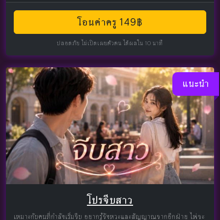
โอนค่าครู 149฿
ปลอดภัย ไม่เปิดเผยตัวตน ได้ผลใน 10 นาที
แนะนำ
โปรจีบสาว
เหมาะกับคนที่กำลังเริ่มจีบ อยากรู้จังหวะและสัญญาณจากอีกฝ่าย ไพ่จะ