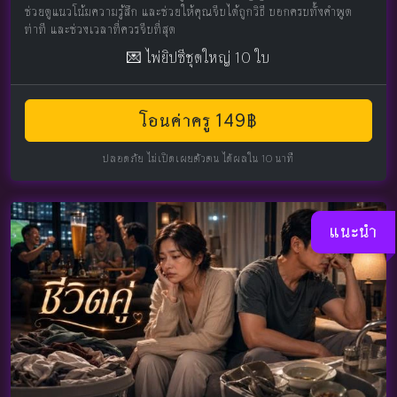
ช่วยดูแนวโน้มความรู้สึก และช่วยให้คุณจีบได้ถูกวิธี บอกครบทั้งคำพูด
ท่าที และช่วงเวลาที่ควรจีบที่สุด
💌 ไพ่ยิปซีชุดใหญ่ 10 ใบ
โอนค่าครู 149฿
ปลอดภัย ไม่เปิดเผยตัวตน ได้ผลใน 10 นาที
แนะนำ