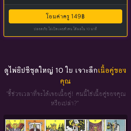
โอนค่าครู 149฿
ปลอดภัย ไม่เปิดเผยตัวตน ได้ผลใน 10 นาที
ดูไพ่ยิปซีชุดใหญ่ 10 ใบ เจาะลึก
เนื้อคู่ของ
คุณ
"ชี้ช่วงเวลาที่จะได้เจอเนื้อคู่!
คนนี้ใช่เนื้อคู่ของคุณ
หรือเปล่า?"