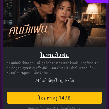
โปรคนมีแฟน
ความสัมพันธ์ของคุณมาถึงจุดที่ต้องการความมั่นใจแล้ว! มาดูกันว่าเขา
คือเนื้อคู่ของคุณจริงๆ หรือเปล่า? และต้องระวังอะไรบ้างเพื่อปกป้อง
ความรักของคุณจากเรื่องมือที่สาม
💌 ไพ่ยิปซีชุดใหญ่ 10 ใบ
โอนค่าครู 149฿
ปลอดภัย ไม่เปิดเผยตัวตน ได้ผลใน 10 นาที