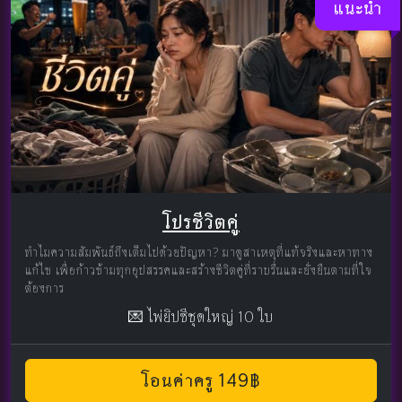
แนะนำ
โปรชีวิตคู่
ทำไมความสัมพันธ์ถึงเต็มไปด้วยปัญหา? มาดูสาเหตุที่แท้จริงและหาทาง
แก้ไข เพื่อก้าวข้ามทุกอุปสรรคและสร้างชีวิตคู่ที่ราบรื่นและยั่งยืนตามที่ใจ
ต้องการ
💌 ไพ่ยิปซีชุดใหญ่ 10 ใบ
โอนค่าครู 149฿