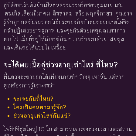
คู่ที่ต้องปรับตัวมักเป็นคนตรงแรงหรือชอบคุมเกม เช่น
คนเกิดเดือนมีนาคม
สิงหาคม
หรือ
พฤศจิกายน
คุณอาจ
รู้สึกถูกกดดันจนถอย วิธีประคองคือกำหนดขอบเขตให้ชัด
กล้าปฏิเสธอย่างสุภาพ และคุยกันด้วยเหตุผลแทนการ
หายไป เมื่อทั้งคู่ให้เกียรติกัน ความรักจะกลับมาสมดุล
และเดินต่อได้แบบไม่เหนื่อย
จะได้พบเนื้อคู่ช่วงอายุเท่าไหร่ ที่ไหน?
พื้นดวงชะตาบอกได้เพียงเกณฑ์กว้างๆ เท่านั้น แต่หาก
คุณต้องการรู้เจาะจงว่า
จะเจอกันที่ไหน?
ใครเป็นคนพามารู้จัก?
ช่วงอายุเท่าไหร่กันแน่?
ไพ่ยิปซีชุดใหญ่ 10 ใบ สามารถเจาะจงช่วงเวลาและสถาน