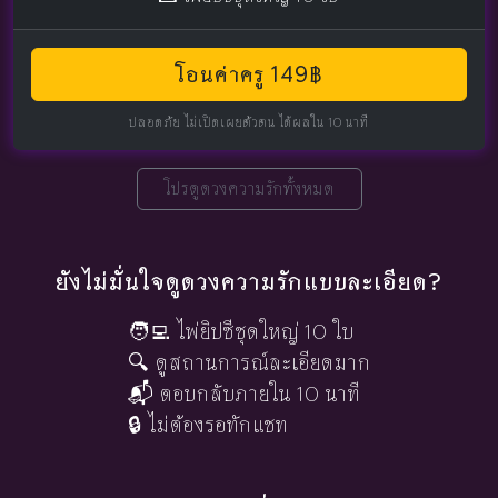
โอนค่าครู 149฿
ปลอดภัย ไม่เปิดเผยตัวตน ได้ผลใน 10 นาที
โปรดูดวงความรักทั้งหมด
ยังไม่มั่นใจดูดวงความรักแบบละเอียด?
🧑‍💻 ไพ่ยิปซีชุดใหญ่ 10 ใบ
🔍 ดูสถานการณ์ละเอียดมาก
📬 ตอบกลับภายใน 10 นาที
🔒 ไม่ต้องรอทักแชท