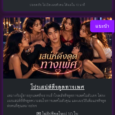
ปลอดภัย ไม่เปิดเผยตัวตน ได้ผลใน 10 นาที
แนะนำ
โปรเสน่ห์ดึงดูดทางเพศ
เหมาะกับผู้ชายทุกเพศที่อยากเข้าใจพลังดึงดูดทางเพศในตัวเอง ไพ่จะ
เผยเสน่ห์ที่ดึงดูดความสนใจทางเพศในตัวคุณ และเผยวิธีเพิ่มแรงดึงดูด
ต่อคนที่คุณหมายปอง
💌 ไพ่ยิปซีชุดใหญ่ 10 ใบ