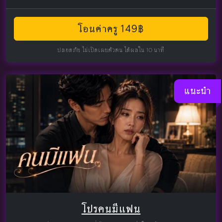
โอนค่าครู 149฿
ปลอดภัย ไม่เปิดเผยตัวตน ได้ผลใน 10 นาที
แนะนำ
โปรคนมีแฟน