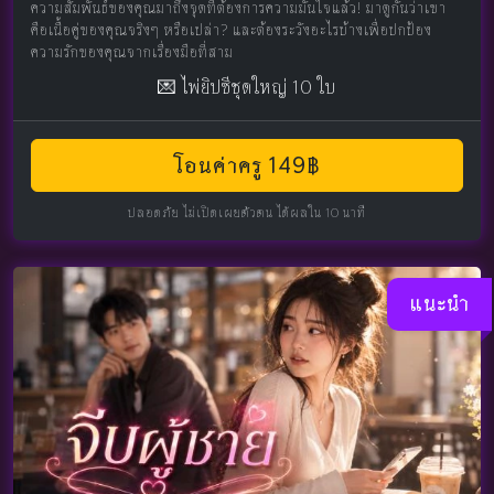
ความสัมพันธ์ของคุณมาถึงจุดที่ต้องการความมั่นใจแล้ว! มาดูกันว่าเขา
คือเนื้อคู่ของคุณจริงๆ หรือเปล่า? และต้องระวังอะไรบ้างเพื่อปกป้อง
ความรักของคุณจากเรื่องมือที่สาม
💌 ไพ่ยิปซีชุดใหญ่ 10 ใบ
โอนค่าครู 149฿
ปลอดภัย ไม่เปิดเผยตัวตน ได้ผลใน 10 นาที
แนะนำ