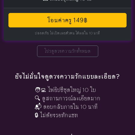
โอนค่าครู 149฿
ปลอดภัย ไม่เปิดเผยตัวตน ได้ผลใน 10 นาที
โปรดูดวงความรักทั้งหมด
ยังไม่มั่นใจดูดวงความรักแบบละเอียด?
🧑‍💻 ไพ่ยิปซีชุดใหญ่ 10 ใบ
🔍 ดูสถานการณ์ละเอียดมาก
📬 ตอบกลับภายใน 10 นาที
🔒 ไม่ต้องรอทักแชท