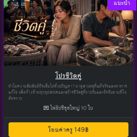
แนะนำ
โปรชีวิตคู่
ทำไมความสัมพันธ์ถึงเต็มไปด้วยปัญหา? มาดูสาเหตุที่แท้จริงและหาทาง
แก้ไข เพื่อก้าวข้ามทุกอุปสรรคและสร้างชีวิตคู่ที่ราบรื่นและยั่งยืนตามที่ใจ
ต้องการ
💌 ไพ่ยิปซีชุดใหญ่ 10 ใบ
โอนค่าครู 149฿