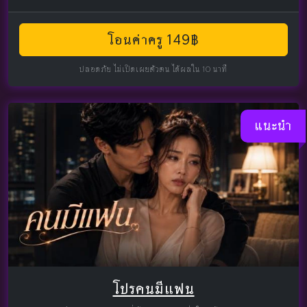
โอนค่าครู 149฿
ปลอดภัย ไม่เปิดเผยตัวตน ได้ผลใน 10 นาที
แนะนำ
โปรคนมีแฟน