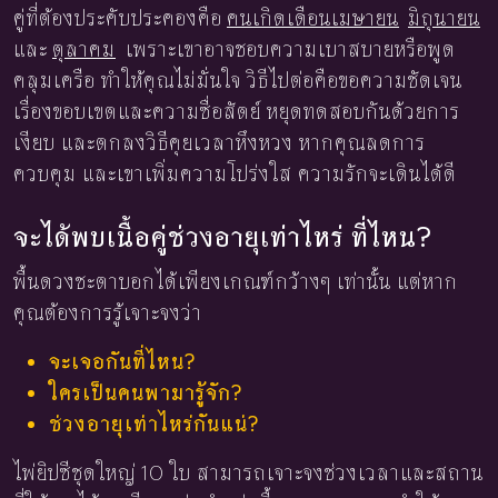
คู่ที่ต้องประคับประคองคือ
คนเกิดเดือนเมษายน
มิถุนายน
และ
ตุลาคม
เพราะเขาอาจชอบความเบาสบายหรือพูด
คลุมเครือ ทำให้คุณไม่มั่นใจ วิธีไปต่อคือขอความชัดเจน
เรื่องขอบเขตและความซื่อสัตย์ หยุดทดสอบกันด้วยการ
เงียบ และตกลงวิธีคุยเวลาหึงหวง หากคุณลดการ
ควบคุม และเขาเพิ่มความโปร่งใส ความรักจะเดินได้ดี
จะได้พบเนื้อคู่ช่วงอายุเท่าไหร่ ที่ไหน?
พื้นดวงชะตาบอกได้เพียงเกณฑ์กว้างๆ เท่านั้น แต่หาก
คุณต้องการรู้เจาะจงว่า
จะเจอกันที่ไหน?
ใครเป็นคนพามารู้จัก?
ช่วงอายุเท่าไหร่กันแน่?
ไพ่ยิปซีชุดใหญ่ 10 ใบ สามารถเจาะจงช่วงเวลาและสถาน