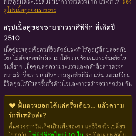
ที่ให้คุณได้ละเอียดแม่นยำกว่าพื้นดวงมาก แนะนำให้
ลอง
ดูโปรเนื้อคู่ของเรานะคะ
สรุปเนื้อคู่ของชายชาวราศีพิจิก ที่เกิดปี
2510
เนื้อคู่ของคุณคือคนที่ซื่อสัตย์และทำให้คุณรู้สึกปลอดภัย
โดยไม่ต้องคอยจับผิด เขาให้ความชัดเจนและยืนหยัดใน
วันที่ยาก เมื่อคุณลดความระแวงและกล้าสื่อสารตรงๆ
ความรักนี้จะกลายเป็นความผูกพันที่ลึก แน่น และเปลี่ยน
ชีวิตคุณให้มั่นคงขึ้นทั้งด้านใจและการสร้างอนาคตร่วมกัน
💔 พื้นดวงบอกได้แค่ครึ่งเดียว... แล้วความ
รักที่เหลือล่ะ?
พื้นดวงจากวันเกิดเป็นเพียงชะตา แต่ชีวิตจริงเปลี่ยน
ไปทุกวัน
ไพ่ยิปซีชุดใหญ่ 10 ใบ
จะเปิดเผยพลังใน