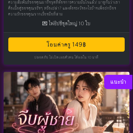
ความสัมพันธ์ของคุณมาถึงจุดที่ต้องการความมั่นใจแล้ว! มาดูกันว่าเขา
คือเนื้อคู่ของคุณจริงๆ หรือเปล่า? และต้องระวังอะไรบ้างเพื่อปกป้อง
ความรักของคุณจากเรื่องมือที่สาม
💌 ไพ่ยิปซีชุดใหญ่ 10 ใบ
โอนค่าครู 149฿
ปลอดภัย ไม่เปิดเผยตัวตน ได้ผลใน 10 นาที
แนะนำ