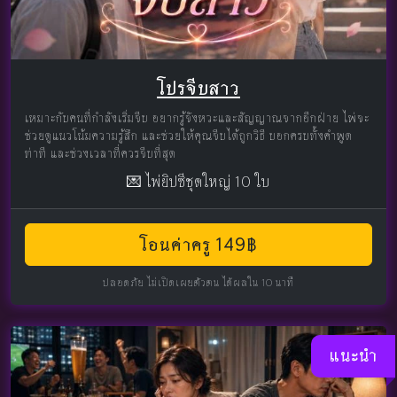
โปรจีบสาว
เหมาะกับคนที่กำลังเริ่มจีบ อยากรู้จังหวะและสัญญาณจากอีกฝ่าย ไพ่จะ
ช่วยดูแนวโน้มความรู้สึก และช่วยให้คุณจีบได้ถูกวิธี บอกครบทั้งคำพูด
ท่าที และช่วงเวลาที่ควรจีบที่สุด
💌 ไพ่ยิปซีชุดใหญ่ 10 ใบ
โอนค่าครู 149฿
ปลอดภัย ไม่เปิดเผยตัวตน ได้ผลใน 10 นาที
แนะนำ