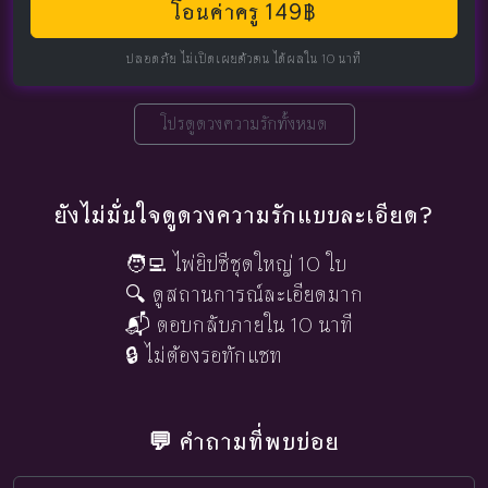
โอนค่าครู 149฿
ปลอดภัย ไม่เปิดเผยตัวตน ได้ผลใน 10 นาที
โปรดูดวงความรักทั้งหมด
ยังไม่มั่นใจดูดวงความรักแบบละเอียด?
🧑‍💻 ไพ่ยิปซีชุดใหญ่ 10 ใบ
🔍 ดูสถานการณ์ละเอียดมาก
📬 ตอบกลับภายใน 10 นาที
🔒 ไม่ต้องรอทักแชท
💬 คำถามที่พบบ่อย