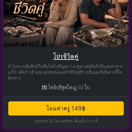
โปรชีวิตคู่
ทำไมความสัมพันธ์ถึงเต็มไปด้วยปัญหา? มาดูสาเหตุที่แท้จริงและหาทาง
แก้ไข เพื่อก้าวข้ามทุกอุปสรรคและสร้างชีวิตคู่ที่ราบรื่นและยั่งยืนตามที่ใจ
ต้องการ
💌 ไพ่ยิปซีชุดใหญ่ 10 ใบ
โอนค่าครู 149฿
ปลอดภัย ไม่เปิดเผยตัวตน ได้ผลใน 10 นาที