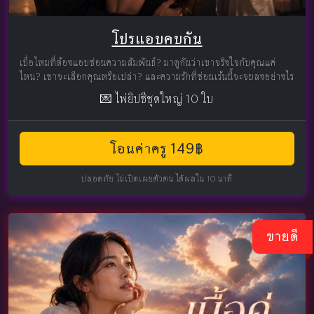
โปรแอบคบกัน
เบื่อไหมที่ต้องแอบซ่อนความสัมพันธ์? มาดูกันว่าเขาจริงใจกับคุณแค่
ไหน? เขาจะเลือกคุณหรือเปล่า? และความรักที่ซ่อนเร้นนี้จะจบลงอย่างไร
💌 ไพ่ยิปซีชุดใหญ่ 10 ใบ
โอนค่าครู 149฿
ปลอดภัย ไม่เปิดเผยตัวตน ได้ผลใน 10 นาที
ขายดี