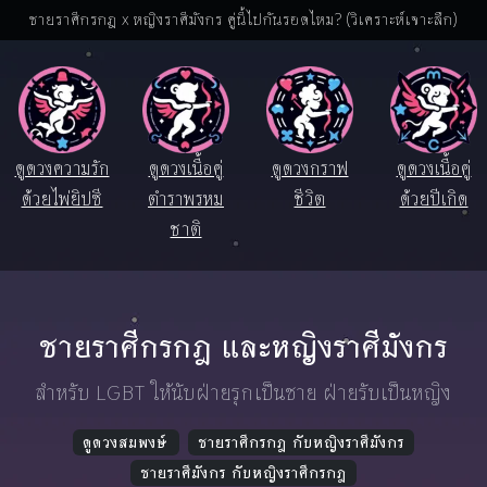
ชายราศีกรกฎ x หญิงราศีมังกร คู่นี้ไปกันรอดไหม? (วิเคราะห์เจาะลึก)
ดูดวงความรัก
ดูดวงเนื้อคู่
ดูดวงกราฟ
ดูดวงเนื้อคู่
ด้วยไพ่ยิปซี
ตำราพรหม
ชีวิต
ด้วยปีเกิด
ชาติ
ชายราศีกรกฎ และหญิงราศีมังกร
สำหรับ LGBT ให้นับฝ่ายรุกเป็นชาย ฝ่ายรับเป็นหญิง
ดูดวงสมพงษ์
ชายราศีกรกฎ กับหญิงราศีมังกร
ชายราศีมังกร กับหญิงราศีกรกฎ