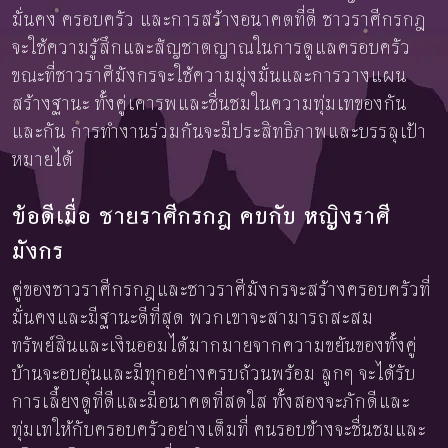
มั่นคง ครอบครัว และการสร้างอนาคตที่ดี ชาวราศีกรกฎ
จะใช้ความรู้สึกและสัญชาตญาณในการดูแลครอบครัว
ขณะที่ชาวราศีมังกรจะใช้ความมุ่งมั่นและการวางแผน
สร้างฐานะ ทั้งคู่เคารพและชื่นชมในความทุ่มเทของกัน
และกัน การทำงานร่วมกันจะมีประสิทธิภาพและบรรลุเป้า
หมายได้
ข้อดีเมื่อ ชายราศีกรกฎ คบกับ หญิงราศี
มังกร
คู่ของชาวราศีกรกฎและชาวราศีมังกรจะสร้างครอบครัวที่
มั่นคงและมีฐานะดีที่สุด พวกเขาจะสามารถสะสม
ทรัพย์สินและเงินออมได้มากมายจากความขยันของทั้งคู่
บ้านจะอบอุ่นและมีทุกอย่างครบถ้วนพร้อม ลูกๆ จะได้รับ
การเลี้ยงดูที่ดีและมีอนาคตที่สดใส ทั้งสองจะภักดีและ
ทุ่มเทให้กับครอบครัวอย่างเต็มที่ คนรอบข้างจะชื่นชมและ