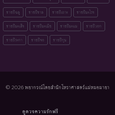
ชายปีฉลู
ชายปีขาล
ชายปีเถาะ
ชายปีมะโรง
ชายปีมะเส็ง
ชายปีมะเมีย
ชายปีมะแม
ชายปีวอก
ชายปีระกา
ชายปีจอ
ชายปีกุน
© 2026 พยากรณ์โดยสำนักโหราศาสตร์แม่หมอมายา
ดูดวงความรักฟรี