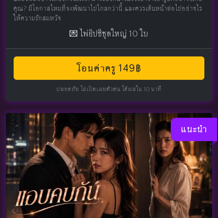
คุณ? มีโอกาสไหมที่จะพัฒนาไปไกลกว่านี้ และควรเดินหน้าต่อไปอย่างไร
ให้ความรักสมหวัง
💌 ไพ่ยิปซีชุดใหญ่ 10 ใบ
โอนค่าครู 149฿
ปลอดภัย ไม่เปิดเผยตัวตน ได้ผลใน 10 นาที
แนะนำ