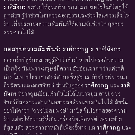
ราศีมังกร
จะช่วยให้คุณบริหารความคาดหวังในชีวิตคู่ได้
ถูกต้อง รู้ว่าช่วงไหนควรผ่อนปรนและช่วงไหนควรเติมไฟ
รัก เพื่อประคองความสัมพันธ์ให้ผ่านพ้นช่วงวิกฤตของ
ดวงดาวไปได้
บทสรุปความสัมพันธ์: ราศีกรกฎ x ราศีมังกร
บ่อยครั้งที่คู่รักหลายคู่รู้สึกว่าคำทำนายไม่ตรงกับความ
เป็นจริง นั่นเพราะมนุษย์มีความซับซ้อนมากกว่าแค่ราศี
เกิด ในทางโหราศาสตร์สากลชั้นสูง เรายังต้องพิจารณา
ถึงลัคนาและดวงจันทร์ สำหรับคู่ของ
ราศีกรกฎ
และ
ราศี
มังกร
ที่อาจดูเหมือนเข้ากันไม่ได้ในบางมุม อาจมีดวง
จันทร์ที่สอดประสานกันอย่างลงตัวจนขาดกันไม่ได้ ดังนั้น
อย่าให้คำว่า "ดวงไม่สมพงษ์" มาปิดกั้นโอกาสของความ
รัก แต่จงใช้ความรู้นี้เป็นเครื่องมือเตือนสติ เพราะท้าย
ที่สุดแล้ว ดวงดาวทำหน้าที่เพียงชี้ทาง แต่
ราศีกรกฎ
และ