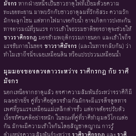
มังกร
หากฝ่ายหนึ่งเป็นชาวธาตุไฟที่เปี่ยมด้วยความ
ทะเยอทะยาน มาพบรักกับชาวธาตุลมที่รักอิสระ ความรัก
มักจะลุกโชน แต่หากไฟมาเจอกับน้ำ อาจเกิดการปะทะกัน
ทางอารมณ์ที่รุนแรง การเข้าใจธรรมชาติของธาตุจะช่วยให้
ชาวราศีกรกฎ
มองข้ามพฤติกรรมภายนอก และเข้าใจถึง
แรงขับภายในของ
ชาวราศีมังกร
(และในทางกลับกัน) ว่า
ทำไมเขาถึงนิ่งเฉยเหมือนดิน หรือแปรปรวนเหมือนน้ำ
มุมมองของดวงดาวระหว่าง ราศีกรกฎ กับ ราศี
มังกร
นอกเหนือจากธาตุแล้ว องศาความสัมพันธ์ระหว่างราศีก็มี
ผลอย่างยิ่ง คู่ที่ราศีอยู่ตรงข้ามกันมักจะมีแรงดึงดูดทาง
เพศที่รุนแรงเหมือนแม่เหล็กต่างขั้ว แต่อาจต้องปรับตัว
เรื่องทัศนคติอย่างหนัก ในขณะที่คู่ที่ราศีทำมุมตรีโกณต่อ
กัน มักจะมีความเข้าใจกันโดยสัญชาตญาณ การรู้
ตำแหน่งความสัมพันธ์ระหว่าง
ราศีราศีกรกฎ
และ
ราศี