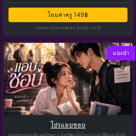
โอนค่าครู 149฿
ปลอดภัย ไม่เปิดเผยตัวตน ได้ผลใน 10 นาที
แนะนำ
โปรแอบชอบ
แอบชอบอย่างเดียวคงไม่พอ! มาไขปริศนาในใจเขาว่าเขารู้สึกอย่างไรกับ