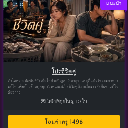
แนะนำ
โปรชีวิตคู่
ทำไมความสัมพันธ์ถึงเต็มไปด้วยปัญหา? มาดูสาเหตุที่แท้จริงและหาทาง
แก้ไข เพื่อก้าวข้ามทุกอุปสรรคและสร้างชีวิตคู่ที่ราบรื่นและยั่งยืนตามที่ใจ
ต้องการ
💌 ไพ่ยิปซีชุดใหญ่ 10 ใบ
โอนค่าครู 149฿