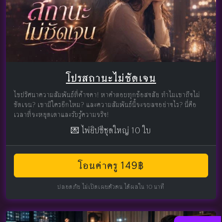
โปรสถานะไม่ชัดเจน
ไขปริศนาความสัมพันธ์ที่ค้างคา! หาคำตอบทุกข้อสงสัย ทำไมเขาถึงไม่
ชัดเจน? เขามีใครอีกไหม? และความสัมพันธ์นี้จะจบลงอย่างไร? นี่คือ
เวลาที่จะหยุดเดาและรับรู้ความจริง!
💌 ไพ่ยิปซีชุดใหญ่ 10 ใบ
โอนค่าครู 149฿
ปลอดภัย ไม่เปิดเผยตัวตน ได้ผลใน 10 นาที