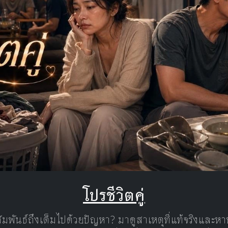
โปรชีวิตคู่
มพันธ์ถึงเต็มไปด้วยปัญหา? มาดูสาเหตุที่แท้จริงและห