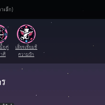
จาะลึก)
ื้อคู่
เสี่ยงเซียมซี
าศี
ความรัก
กร