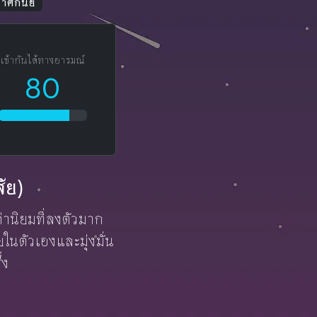
าศีกันย์
เข้ากันได้ทางอารมณ์
80
สัย)
ะค่านิยมที่ลงตัวมาก
ในตัวเองและมุ่งมั่น
้ง