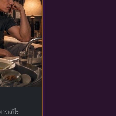
าทางแก้ไข