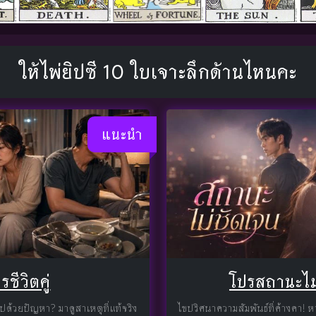
ให้ไพ่ยิปซี 10 ใบเจาะลึกด้านไหนคะ
แนะนำ
รชีวิตคู่
โปรสถานะไม
ปด้วยปัญหา? มาดูสาเหตุที่แท้จริง
ไขปริศนาความสัมพันธ์ที่ค้างคา!