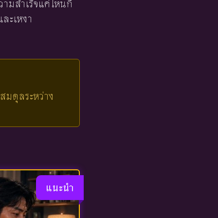
วามสำเร็จแค่ไหนก็
่าและเหงา
ามสมดุลระหว่าง
แนะนำ