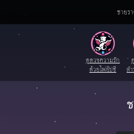
ชายราศ
ดูดวงความรัก
ด
ด้วยไพ่ยิปซี
ตำ
ช