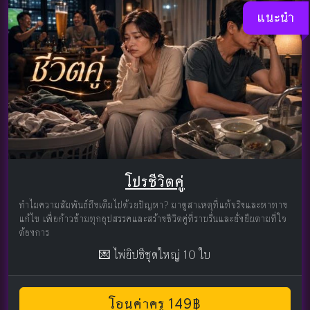
แนะนำ
โปรชีวิตคู่
ทำไมความสัมพันธ์ถึงเต็มไปด้วยปัญหา? มาดูสาเหตุที่แท้จริงและหาทาง
แก้ไข เพื่อก้าวข้ามทุกอุปสรรคและสร้างชีวิตคู่ที่ราบรื่นและยั่งยืนตามที่ใจ
ต้องการ
💌 ไพ่ยิปซีชุดใหญ่ 10 ใบ
โอนค่าครู 149฿