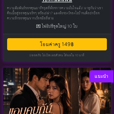
ความสัมพันธ์ของคุณมาถึงจุดที่ต้องการความมั่นใจแล้ว! มาดูกันว่าเขา
คือเนื้อคู่ของคุณจริงๆ หรือเปล่า? และต้องระวังอะไรบ้างเพื่อปกป้อง
ความรักของคุณจากเรื่องมือที่สาม
💌 ไพ่ยิปซีชุดใหญ่ 10 ใบ
โอนค่าครู 149฿
ปลอดภัย ไม่เปิดเผยตัวตน ได้ผลใน 10 นาที
แนะนำ