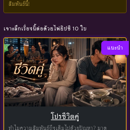
สัมพันธ์นี้!
เจาะลึกเรื่องนี้ต่อด้วยไพ่ยิปซี 10 ใบ
แนะนำ
โปรชีวิตคู่
ทำไมความสัมพันธ์ถึงเต็มไปด้วยปัญหา? มาดู