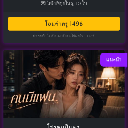
💌 ไพ่ยิปซีชุดใหญ่ 10 ใบ
โอนค่าครู 149฿
ปลอดภัย ไม่เปิดเผยตัวตน ได้ผลใน 10 นาที
แนะนำ
โปรคนมีแฟน