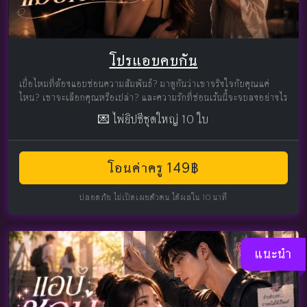
โปรแอบคบกัน
เบื่อไหมที่ต้องแอบซ่อนความสัมพันธ์? มาดูกันว่าเขาจริงใจกับคุณแค่
ไหน? เขาจะเลือกคุณหรือเปล่า? และความรักที่ซ่อนเร้นนี้จะจบลงอย่างไร
💌 ไพ่ยิปซีชุดใหญ่ 10 ใบ
โอนค่าครู 149฿
ปลอดภัย ไม่เปิดเผยตัวตน ได้ผลใน 10 นาที
แนะนำ