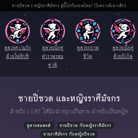
ชายปีชวด x หญิงราศีมังกร คู่นี้ไปกันรอดไหม? (วิเคราะห์เจาะลึก)
ดูดวงความรัก
ดูดวงเนื้อคู่
ดูดวงกราฟ
ดูดวงเนื้อคู่
ด้วยไพ่ยิปซี
ตำราพรหม
ชีวิต
ด้วยปีเกิด
ชาติ
ชายปีชวด และหญิงราศีมังกร
สำหรับ LGBT ให้นับฝ่ายรุกเป็นชาย ฝ่ายรับเป็นหญิง
ดูดวงสมพงษ์
ชายปีชวด กับหญิงราศีมังกร
ชายราศีมังกร กับหญิงปีชวด