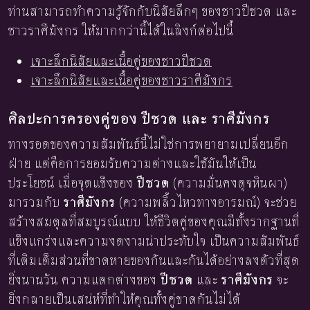
ท่านสามารถทำความรู้จักกับนิสัยลึกๆ ของชาวปีชวด และ
ชาวราศีมังกร ให้มากกว่านี้ได้ในลิงก์ต่อไปนี้
เจาะลึกนิสัยและเนื้อคู่ของชาวปีชวด
เจาะลึกนิสัยและเนื้อคู่ของชาวราศีมังกร
ศิลปะการครองคู่ของ ปีชวด และ ราศีมังกร
ทางรอดของความสัมพันธ์นี้ไม่ใช่การพยายามเปลี่ยนอีก
ฝ่าย แต่คือการยอมรับความต่างและใช้มันให้เป็น
ประโยชน์ เมื่อจุดแข็งของ
ปีชวด
(ความมั่นคงดุจหินผา)
มารวมกับ
ราศีมังกร
(ความพลิ้วไหวทางอารมณ์) จะช่วย
สร้างสมดุลที่สมบูรณ์แบบ ให้ชีวิตคู่ของคุณมีทั้งรากฐานที่
แข็งแกร่งและความงดงามน่าประทับใจ เป็นความสัมพันธ์
ที่เติมเต็มส่วนที่ขาดหายของกันและกันได้อย่างลงตัวที่สุด
ยิ่งนานวัน ความแตกต่างของ
ปีชวด
และ
ราศีมังกร
จะ
ยิ่งกลายเป็นเสน่ห์ที่ทำให้คุณทั้งคู่ขาดกันไม่ได้