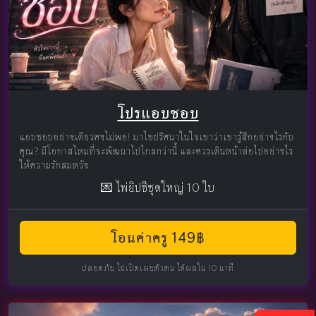
โปรแอบชอบ
แอบชอบอย่างเดียวคงไม่พอ! มาไขปริศนาในใจเขาว่าเขารู้สึกอย่างไรกับ
คุณ? มีโอกาสไหมที่จะพัฒนาไปไกลกว่านี้ และควรเดินหน้าต่อไปอย่างไร
ให้ความรักสมหวัง
💌 ไพ่ยิปซีชุดใหญ่ 10 ใบ
โอนค่าครู 149฿
ปลอดภัย ไม่เปิดเผยตัวตน ได้ผลใน 10 นาที