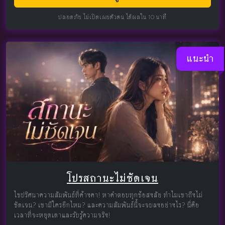
ปลอดภัย ไม่เปิดเผยตัวตน ได้ผลใน 10 นาที
แนะนำ
โปรสถานะไม่ชัดเจน
ไขปริศนาความสัมพันธ์ที่ค้างคา! หาคำตอบทุกข้อสงสัย ทำไมเขาถึงไม่
ชัดเจน? เขามีใครอีกไหม? และความสัมพันธ์นี้จะจบลงอย่างไร? นี่คือ
เวลาที่จะหยุดเดาและรับรู้ความจริง!