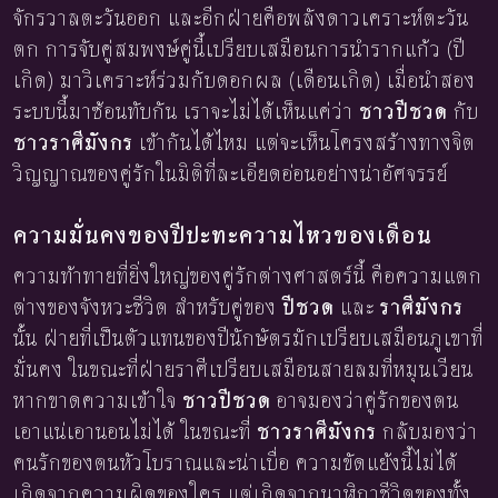
จักรวาลตะวันออก และอีกฝ่ายคือพลังดาวเคราะห์ตะวัน
ตก การจับคู่สมพงษ์คู่นี้เปรียบเสมือนการนำรากแก้ว (ปี
เกิด) มาวิเคราะห์ร่วมกับดอกผล (เดือนเกิด) เมื่อนำสอง
ระบบนี้มาซ้อนทับกัน เราจะไม่ได้เห็นแค่ว่า
ชาวปีชวด
กับ
ชาวราศีมังกร
เข้ากันได้ไหม แต่จะเห็นโครงสร้างทางจิต
วิญญาณของคู่รักในมิติที่ละเอียดอ่อนอย่างน่าอัศจรรย์
ความมั่นคงของปีปะทะความไหวของเดือน
ความท้าทายที่ยิ่งใหญ่ของคู่รักต่างศาสตร์นี้ คือความแตก
ต่างของจังหวะชีวิต สำหรับคู่ของ
ปีชวด
และ
ราศีมังกร
นั้น ฝ่ายที่เป็นตัวแทนของปีนักษัตรมักเปรียบเสมือนภูเขาที่
มั่นคง ในขณะที่ฝ่ายราศีเปรียบเสมือนสายลมที่หมุนเวียน
หากขาดความเข้าใจ
ชาวปีชวด
อาจมองว่าคู่รักของตน
เอาแน่เอานอนไม่ได้ ในขณะที่
ชาวราศีมังกร
กลับมองว่า
คนรักของตนหัวโบราณและน่าเบื่อ ความขัดแย้งนี้ไม่ได้
เกิดจากความผิดของใคร แต่เกิดจากนาฬิกาชีวิตของทั้ง