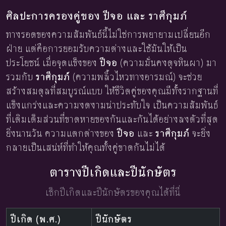
ศิลปะการครองคู่ของ ปีจอ และ ราศีกุมภ์
ทางรอดของความสัมพันธ์นี้ไม่ใช่การพยายามเปลี่ยนอีก
ฝ่าย แต่คือการยอมรับความต่างและใช้มันให้เป็น
ประโยชน์ เมื่อจุดแข็งของ
ปีจอ
(ความมั่นคงดุจหินผา) มา
รวมกับ
ราศีกุมภ์
(ความพลิ้วไหวทางอารมณ์) จะช่วย
สร้างสมดุลที่สมบูรณ์แบบ ให้ชีวิตคู่ของคุณมีทั้งรากฐานที่
แข็งแกร่งและความงดงามน่าประทับใจ เป็นความสัมพันธ์
ที่เติมเต็มส่วนที่ขาดหายของกันและกันได้อย่างลงตัวที่สุด
ยิ่งนานวัน ความแตกต่างของ
ปีจอ
และ
ราศีกุมภ์
จะยิ่ง
กลายเป็นเสน่ห์ที่ทำให้คุณทั้งคู่ขาดกันไม่ได้
ตารางปีเกิดและปีนักษัตร
เช็กปีเกิดและปีนักษัตรของคุณได้ที่นี่
ปีเกิด (พ.ศ.)
ปีนักษัตร