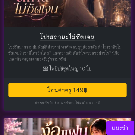
โปรสถานะไม่ชัดเจน
ไขปริศนาความสัมพันธ์ที่ค้างคา! หาคำตอบทุกข้อสงสัย ทำไมเขาถึงไม่
ชัดเจน? เขามีใครอีกไหม? และความสัมพันธ์นี้จะจบลงอย่างไร? นี่คือ
เวลาที่จะหยุดเดาและรับรู้ความจริง!
💌 ไพ่ยิปซีชุดใหญ่ 10 ใบ
โอนค่าครู 149฿
ปลอดภัย ไม่เปิดเผยตัวตน ได้ผลใน 10 นาที
แนะนำ