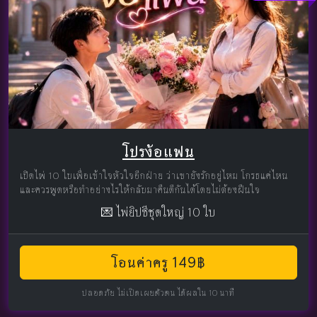
โปรง้อแฟน
เปิดไพ่ 10 ใบเพื่อเข้าใจหัวใจอีกฝ่าย ว่าเขายังรักอยู่ไหม โกรธแค่ไหน
และควรพูดหรือทำอย่างไรให้กลับมาคืนดีกันได้โดยไม่ต้องฝืนใจ
💌 ไพ่ยิปซีชุดใหญ่ 10 ใบ
โอนค่าครู 149฿
ปลอดภัย ไม่เปิดเผยตัวตน ได้ผลใน 10 นาที