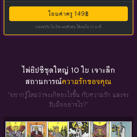
โอนค่าครู 149฿
ปลอดภัย ไม่เปิดเผยตัวตน ได้ผลใน 10 นาที
ไพ่ยิปซีชุดใหญ่ 10 ใบ เจาะลึก
สถานการณ์
ความรักของคุณ
"อยากรู้ไหมว่าจะเกิดอะไรขึ้น
กับความรัก และจะ
รับมืออย่างไร?"