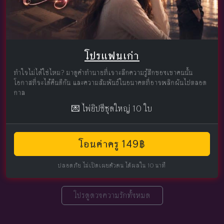
โปรแฟนเก่า
ทำใจไม่ได้ใช่ไหม? มาดูคำทำนายที่เจาะลึกความรู้สึกของเขาคนนั้น
โอกาสที่จะได้คืนดีกัน และความสัมพันธ์ในอนาคตที่อาจพลิกผันไปตลอด
กาล
💌 ไพ่ยิปซีชุดใหญ่ 10 ใบ
โอนค่าครู 149฿
ปลอดภัย ไม่เปิดเผยตัวตน ได้ผลใน 10 นาที
โปรดูดวงความรักทั้งหมด