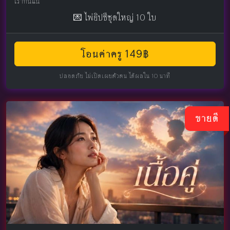
เรากันแน่
💌 ไพ่ยิปซีชุดใหญ่ 10 ใบ
โอนค่าครู 149฿
ปลอดภัย ไม่เปิดเผยตัวตน ได้ผลใน 10 นาที
ขายดี