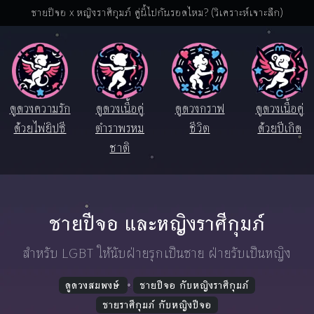
ชายปีจอ x หญิงราศีกุมภ์ คู่นี้ไปกันรอดไหม? (วิเคราะห์เจาะลึก)
ดูดวงความรัก
ดูดวงเนื้อคู่
ดูดวงกราฟ
ดูดวงเนื้อคู่
ด้วยไพ่ยิปซี
ตำราพรหม
ชีวิต
ด้วยปีเกิด
ชาติ
ชายปีจอ และหญิงราศีกุมภ์
สำหรับ LGBT ให้นับฝ่ายรุกเป็นชาย ฝ่ายรับเป็นหญิง
ดูดวงสมพงษ์
ชายปีจอ กับหญิงราศีกุมภ์
ชายราศีกุมภ์ กับหญิงปีจอ