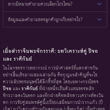
หากมีหลายคำถามควรเลือกโปรไหน?
ข้อมูลและคำถามของลูกค้าถูกเก็บอย่างไร?
เมื่อตำราจีนพบจักรราศี: บทวิเคราะห์คู่ ปีจอ
และ ราศีกันย์
ในโลกของการพยากรณ์ การนำศาสตร์ที่แตกต่างกัน
อย่างสิ้นเชิงมาผสมผสานกัน คือกุญแจสำคัญที่จะไข
ความลับของมนุษย์ได้ลึกซึ้งที่สุด โดยเฉพาะกรณีของ
ปีจอ
และ
ราศีกันย์
ที่ฝ่ายหนึ่งเป็นตัวแทนของพลัง
จักรวาลตะวันออก และอีกฝ่ายคือพลังดาวเคราะห์ตะวัน
ตก การจับคู่สมพงษ์คู่นี้เปรียบเสมือนการนำรากแก้ว (ปี
เกิด) มาวิเคราะห์ร่วมกับดอกผล (เดือนเกิด) เมื่อนำสอง