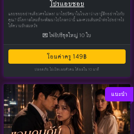
โปรแอบชอบ
แอบชอบอย่างเดียวคงไม่พอ! มาไขปริศนาในใจเขาว่าเขารู้สึกอย่างไรกับ
คุณ? มีโอกาสไหมที่จะพัฒนาไปไกลกว่านี้ และควรเดินหน้าต่อไปอย่างไร
ให้ความรักสมหวัง
💌 ไพ่ยิปซีชุดใหญ่ 10 ใบ
โอนค่าครู 149฿
ปลอดภัย ไม่เปิดเผยตัวตน ได้ผลใน 10 นาที
แนะนำ