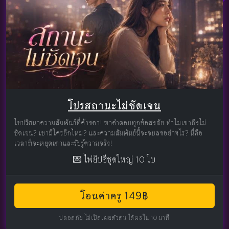
โปรสถานะไม่ชัดเจน
ไขปริศนาความสัมพันธ์ที่ค้างคา! หาคำตอบทุกข้อสงสัย ทำไมเขาถึงไม่
ชัดเจน? เขามีใครอีกไหม? และความสัมพันธ์นี้จะจบลงอย่างไร? นี่คือ
เวลาที่จะหยุดเดาและรับรู้ความจริง!
💌 ไพ่ยิปซีชุดใหญ่ 10 ใบ
โอนค่าครู 149฿
ปลอดภัย ไม่เปิดเผยตัวตน ได้ผลใน 10 นาที