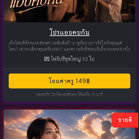
โปรแอบคบกัน
เบื่อไหมที่ต้องแอบซ่อนความสัมพันธ์? มาดูกันว่าเขาจริงใจกับคุณแค่
ไหน? เขาจะเลือกคุณหรือเปล่า? และความรักที่ซ่อนเร้นนี้จะจบลงอย่างไร
💌 ไพ่ยิปซีชุดใหญ่ 10 ใบ
โอนค่าครู 149฿
ปลอดภัย ไม่เปิดเผยตัวตน ได้ผลใน 10 นาที
ขายดี