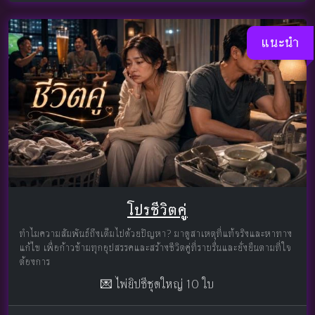
แนะนำ
โปรชีวิตคู่
ทำไมความสัมพันธ์ถึงเต็มไปด้วยปัญหา? มาดูสาเหตุที่แท้จริงและหาทาง
แก้ไข เพื่อก้าวข้ามทุกอุปสรรคและสร้างชีวิตคู่ที่ราบรื่นและยั่งยืนตามที่ใจ
ต้องการ
💌 ไพ่ยิปซีชุดใหญ่ 10 ใบ