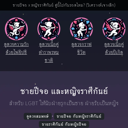
ชายปีจอ x หญิงราศีกันย์ คู่นี้ไปกันรอดไหม? (วิเคราะห์เจาะลึก)
ดูดวงความรัก
ดูดวงเนื้อคู่
ดูดวงกราฟ
ดูดวงเนื้อคู่
ด้วยไพ่ยิปซี
ตำราพรหม
ชีวิต
ด้วยปีเกิด
ชาติ
ชายปีจอ และหญิงราศีกันย์
สำหรับ LGBT ให้นับฝ่ายรุกเป็นชาย ฝ่ายรับเป็นหญิง
ดูดวงสมพงษ์
ชายปีจอ กับหญิงราศีกันย์
ชายราศีกันย์ กับหญิงปีจอ