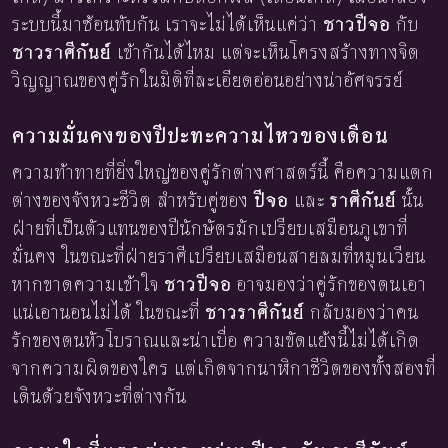
ระบบนี้มาซ้อนทับกัน เราจะไม่ได้เห็นแค่ว่า
ชาวปีจอ
กับ
ชาวราศีกันย์
เข้ากันได้ไหม แต่จะเห็นโครงสร้างทางจิต
วิญญาณของคู่รักในมิติที่ละเอียดอ่อนอย่างน่าอัศจรรย์
ความมั่นคงของปีปะทะความไหวของเดือน
ความท้าทายที่ยิ่งใหญ่ของคู่รักต่างศาสตร์นี้ คือความแตก
ต่างของจังหวะชีวิต สำหรับคู่ของ
ปีจอ
และ
ราศีกันย์
นั้น
ฝ่ายที่เป็นตัวแทนของปีนักษัตรมักเปรียบเสมือนภูเขาที่
มั่นคง ในขณะที่ฝ่ายราศีเปรียบเสมือนสายลมที่หมุนเวียน
หากขาดความเข้าใจ
ชาวปีจอ
อาจมองว่าคู่รักของตนเอา
แน่เอานอนไม่ได้ ในขณะที่
ชาวราศีกันย์
กลับมองว่าคน
รักของตนหัวโบราณและน่าเบื่อ ความขัดแย้งนี้ไม่ได้เกิด
จากความผิดของใคร แต่เกิดจากนาฬิกาชีวิตของทั้งสองที่
เดินด้วยจังหวะที่ต่างกัน