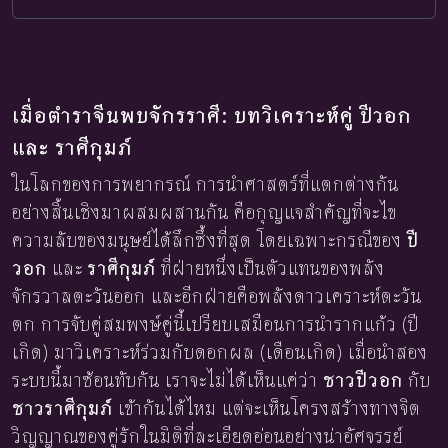
เมื่อตำราจีนพบจักรราศี: บทวิเคราะห์คู่ ปีวอก
และ ราศีกุมภ์
ในโลกของการพยากรณ์ การนำศาสตร์ที่แตกต่างกัน
อย่างสิ้นเชิงมาผสมผสานกัน คือกุญแจสำคัญที่จะไข
ความลับของมนุษย์ได้ลึกซึ้งที่สุด โดยเฉพาะกรณีของ
ปี
วอก
และ
ราศีกุมภ์
ที่ฝ่ายหนึ่งเป็นตัวแทนของพลัง
จักรวาลตะวันออก และอีกฝ่ายคือพลังดาวเคราะห์ตะวัน
ตก การจับคู่สมพงษ์คู่นี้เปรียบเสมือนการนำรากแก้ว (ปี
เกิด) มาวิเคราะห์ร่วมกับดอกผล (เดือนเกิด) เมื่อนำสอง
ระบบนี้มาซ้อนทับกัน เราจะไม่ได้เห็นแค่ว่า
ชาวปีวอก
กับ
ชาวราศีกุมภ์
เข้ากันได้ไหม แต่จะเห็นโครงสร้างทางจิต
วิญญาณของคู่รักในมิติที่ละเอียดอ่อนอย่างน่าอัศจรรย์