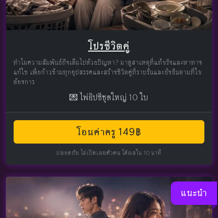
โปรชีวิตคู่
ทำไมความสัมพันธ์ถึงเต็มไปด้วยปัญหา? มาดูสาเหตุที่แท้จริงและหาทาง
แก้ไข เพื่อก้าวข้ามทุกอุปสรรคและสร้างชีวิตคู่ที่ราบรื่นและยั่งยืนตามที่ใจ
ต้องการ
💌 ไพ่ยิปซีชุดใหญ่ 10 ใบ
โอนค่าครู 149฿
ปลอดภัย ไม่เปิดเผยตัวตน ได้ผลใน 10 นาที
แนะนำ