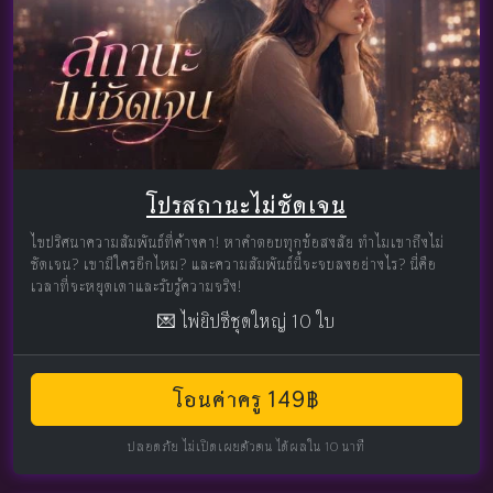
โปรสถานะไม่ชัดเจน
ไขปริศนาความสัมพันธ์ที่ค้างคา! หาคำตอบทุกข้อสงสัย ทำไมเขาถึงไม่
ชัดเจน? เขามีใครอีกไหม? และความสัมพันธ์นี้จะจบลงอย่างไร? นี่คือ
เวลาที่จะหยุดเดาและรับรู้ความจริง!
💌 ไพ่ยิปซีชุดใหญ่ 10 ใบ
โอนค่าครู 149฿
ปลอดภัย ไม่เปิดเผยตัวตน ได้ผลใน 10 นาที