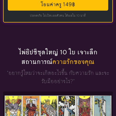
โอนค่าครู 149฿
ปลอดภัย ไม่เปิดเผยตัวตน ได้ผลใน 10 นาที
ไพ่ยิปซีชุดใหญ่ 10 ใบ เจาะลึก
สถานการณ์
ความรักของคุณ
"อยากรู้ไหมว่าจะเกิดอะไรขึ้น
กับความรัก และจะ
รับมืออย่างไร?"