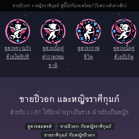
ชายปีวอก x หญิงราศีกุมภ์ คู่นี้ไปกันรอดไหม? (วิเคราะห์เจาะลึก)
ดูดวงความรัก
ดูดวงเนื้อคู่
ดูดวงกราฟ
ดูดวงเนื้อคู่
ด้วยไพ่ยิปซี
ตำราพรหม
ชีวิต
ด้วยปีเกิด
ชาติ
ชายปีวอก และหญิงราศีกุมภ์
สำหรับ LGBT ให้นับฝ่ายรุกเป็นชาย ฝ่ายรับเป็นหญิง
ดูดวงสมพงษ์
ชายปีวอก กับหญิงราศีกุมภ์
ชายราศีกุมภ์ กับหญิงปีวอก