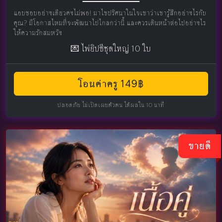
แอบชอบอย่างเดียวคงไม่พอ! มาไขปริศนาในใจเขาว่าเขารู้สึกอย่างไรกับ
คุณ? มีโอกาสไหมที่จะพัฒนาไปไกลกว่านี้ และควรเดินหน้าต่อไปอย่างไร
ให้ความรักสมหวัง
💌 ไพ่ยิปซีชุดใหญ่ 10 ใบ
โอนค่าครู 149฿
ปลอดภัย ไม่เปิดเผยตัวตน ได้ผลใน 10 นาที
ขายดี