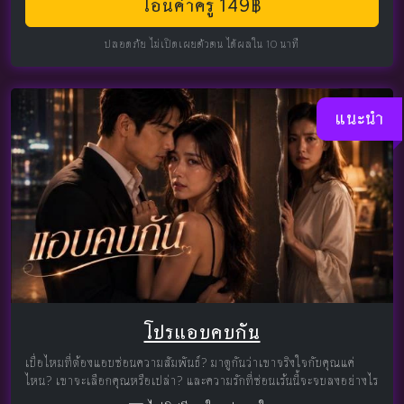
โอนค่าครู 149฿
ปลอดภัย ไม่เปิดเผยตัวตน ได้ผลใน 10 นาที
แนะนำ
โปรแอบคบกัน
เบื่อไหมที่ต้องแอบซ่อนความสัมพันธ์? มาดูกันว่าเขาจริงใจกับคุณแค่
ไหน? เขาจะเลือกคุณหรือเปล่า? และความรักที่ซ่อนเร้นนี้จะจบลงอย่างไร