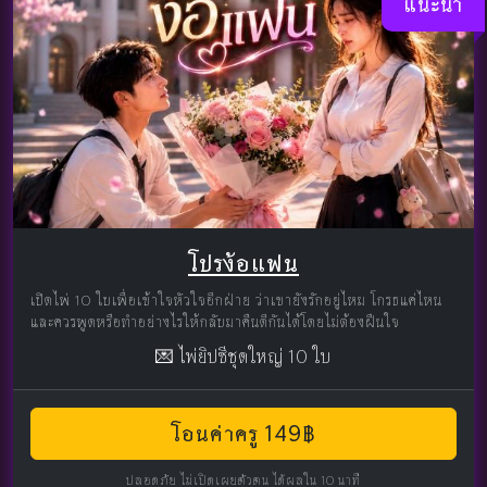
แนะนำ
โปรง้อแฟน
เปิดไพ่ 10 ใบเพื่อเข้าใจหัวใจอีกฝ่าย ว่าเขายังรักอยู่ไหม โกรธแค่ไหน
และควรพูดหรือทำอย่างไรให้กลับมาคืนดีกันได้โดยไม่ต้องฝืนใจ
💌 ไพ่ยิปซีชุดใหญ่ 10 ใบ
โอนค่าครู 149฿
ปลอดภัย ไม่เปิดเผยตัวตน ได้ผลใน 10 นาที