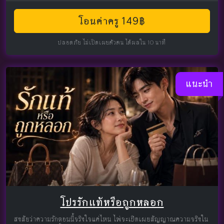
โอนค่าครู 149฿
ปลอดภัย ไม่เปิดเผยตัวตน ได้ผลใน 10 นาที
แนะนำ
โปรรักแท้หรือถูกหลอก
สงสัยว่าความรักตอนนี้จริงใจแค่ไหน ไพ่จะเปิดเผยสัญญาณความจริงใน