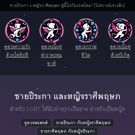
ชายปีระกา x หญิงราศีพฤษภ คู่นี้ไปกันรอดไหม? (วิเคราะห์เจาะลึก)
ดูดวงความรัก
ดูดวงเนื้อคู่
ดูดวงกราฟ
ดูดวงเนื้อคู่
ด้วยไพ่ยิปซี
ตำราพรหม
ชีวิต
ด้วยปีเกิด
ชาติ
ชายปีระกา และหญิงราศีพฤษภ
สำหรับ LGBT ให้นับฝ่ายรุกเป็นชาย ฝ่ายรับเป็นหญิง
ดูดวงสมพงษ์
ชายปีระกา กับหญิงราศีพฤษภ
ชายราศีพฤษภ กับหญิงปีระกา