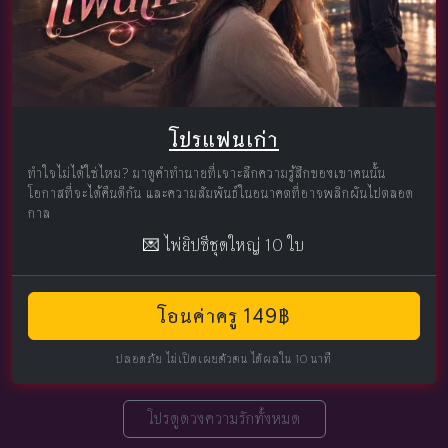
โปรแฟนเก่า
ทำใจไม่ได้ใช่ไหม? มาดูคำทำนายที่เจาะลึกความรู้สึกของเขาคนนั้น
โอกาสที่จะได้คืนดีกัน และความสัมพันธ์ในอนาคตที่อาจพลิกผันไปตลอด
กาล
💌 ไพ่ยิปซีชุดใหญ่ 10 ใบ
โอนค่าครู 149฿
ปลอดภัย ไม่เปิดเผยตัวตน ได้ผลใน 10 นาที
โปรดูดวงความรักทั้งหมด