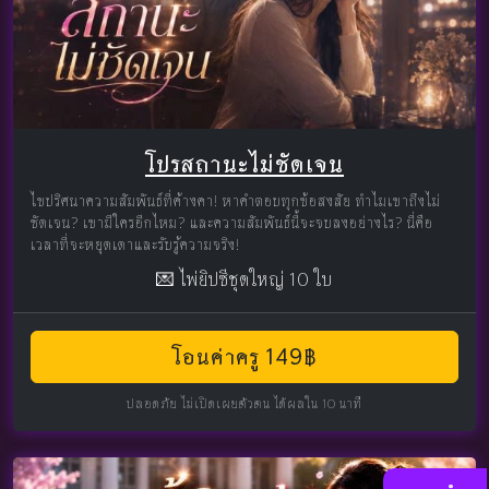
โปรสถานะไม่ชัดเจน
ไขปริศนาความสัมพันธ์ที่ค้างคา! หาคำตอบทุกข้อสงสัย ทำไมเขาถึงไม่
ชัดเจน? เขามีใครอีกไหม? และความสัมพันธ์นี้จะจบลงอย่างไร? นี่คือ
เวลาที่จะหยุดเดาและรับรู้ความจริง!
💌 ไพ่ยิปซีชุดใหญ่ 10 ใบ
โอนค่าครู 149฿
ปลอดภัย ไม่เปิดเผยตัวตน ได้ผลใน 10 นาที