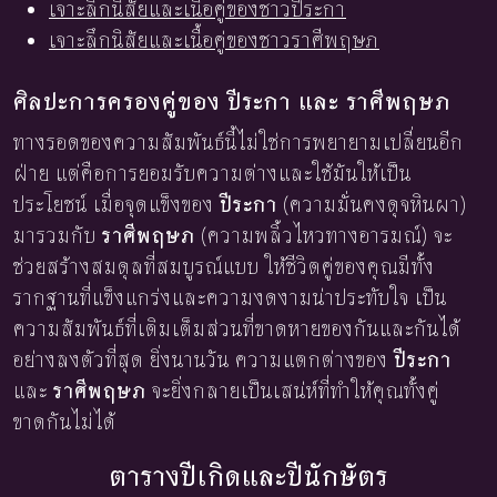
เจาะลึกนิสัยและเนื้อคู่ของชาวปีระกา
เจาะลึกนิสัยและเนื้อคู่ของชาวราศีพฤษภ
ศิลปะการครองคู่ของ ปีระกา และ ราศีพฤษภ
ทางรอดของความสัมพันธ์นี้ไม่ใช่การพยายามเปลี่ยนอีก
ฝ่าย แต่คือการยอมรับความต่างและใช้มันให้เป็น
ประโยชน์ เมื่อจุดแข็งของ
ปีระกา
(ความมั่นคงดุจหินผา)
มารวมกับ
ราศีพฤษภ
(ความพลิ้วไหวทางอารมณ์) จะ
ช่วยสร้างสมดุลที่สมบูรณ์แบบ ให้ชีวิตคู่ของคุณมีทั้ง
รากฐานที่แข็งแกร่งและความงดงามน่าประทับใจ เป็น
ความสัมพันธ์ที่เติมเต็มส่วนที่ขาดหายของกันและกันได้
อย่างลงตัวที่สุด ยิ่งนานวัน ความแตกต่างของ
ปีระกา
และ
ราศีพฤษภ
จะยิ่งกลายเป็นเสน่ห์ที่ทำให้คุณทั้งคู่
ขาดกันไม่ได้
ตารางปีเกิดและปีนักษัตร