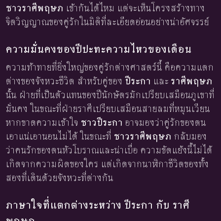
ชาวราศีพฤษภ
เข้ากันได้ไหม แต่จะเห็นโครงสร้างทาง
จิตวิญญาณของคู่รักในมิติที่ละเอียดอ่อนอย่างน่าอัศจรรย์
ความมั่นคงของปีปะทะความไหวของเดือน
ความท้าทายที่ยิ่งใหญ่ของคู่รักต่างศาสตร์นี้ คือความแตก
ต่างของจังหวะชีวิต สำหรับคู่ของ
ปีระกา
และ
ราศีพฤษภ
นั้น ฝ่ายที่เป็นตัวแทนของปีนักษัตรมักเปรียบเสมือนภูเขาที่
มั่นคง ในขณะที่ฝ่ายราศีเปรียบเสมือนสายลมที่หมุนเวียน
หากขาดความเข้าใจ
ชาวปีระกา
อาจมองว่าคู่รักของตน
เอาแน่เอานอนไม่ได้ ในขณะที่
ชาวราศีพฤษภ
กลับมอง
ว่าคนรักของตนหัวโบราณและน่าเบื่อ ความขัดแย้งนี้ไม่ได้
เกิดจากความผิดของใคร แต่เกิดจากนาฬิกาชีวิตของทั้ง
สองที่เดินด้วยจังหวะที่ต่างกัน
ภาษาใจที่แตกต่างระหว่าง ปีระกา กับ ราศี
พฤษภ