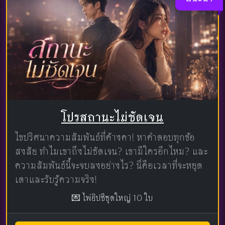
โปรสถานะไม่ชัดเจน
ไขปริศนาความสัมพันธ์ที่ค้างคา! หาคำตอบทุกข้อ
สงสัย ทำไมเขาถึงไม่ชัดเจน? เขามีใครอีกไหม? และ
ความสัมพันธ์นี้จะจบลงอย่างไร? นี่คือเวลาที่จะหยุด
เดาและรับรู้ความจริง!
💌 ไพ่ยิปซีชุดใหญ่ 10 ใบ