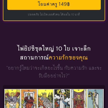
โอนค่าครู 149฿
ปลอดภัย ไม่เปิดเผยตัวตน ได้ผลใน 10 นาที
ไพ่ยิปซีชุดใหญ่ 10 ใบ เจาะลึก
สถานการณ์
ความรักของคุณ
"อยากรู้ไหมว่าจะเกิดอะไรขึ้น
กับความรัก และจะ
รับมืออย่างไร?"