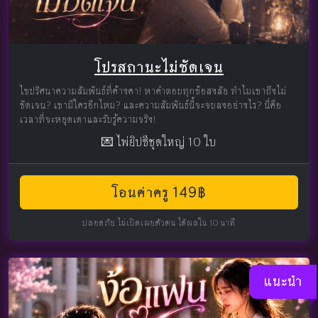
โปรสถานะไม่ชัดเจน
ไขปริศนาความสัมพันธ์ที่ค้างคา! หาคำตอบทุกข้อสงสัย ทำไมเขาถึงไม่
ชัดเจน? เขามีใครอีกไหม? และความสัมพันธ์นี้จะจบลงอย่างไร? นี่คือ
เวลาที่จะหยุดเดาและรับรู้ความจริง!
💌 ไพ่ยิปซีชุดใหญ่ 10 ใบ
โอนค่าครู 149฿
ปลอดภัย ไม่เปิดเผยตัวตน ได้ผลใน 10 นาที
แนะนำ