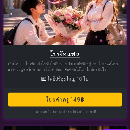
โปรง้อแฟน
เปิดไพ่ 10 ใบเพื่อเข้าใจหัวใจอีกฝ่าย ว่าเขายังรักอยู่ไหม โกรธแค่ไหน
และควรพูดหรือทำอย่างไรให้กลับมาคืนดีกันได้โดยไม่ต้องฝืนใจ
💌 ไพ่ยิปซีชุดใหญ่ 10 ใบ
โอนค่าครู 149฿
ปลอดภัย ไม่เปิดเผยตัวตน ได้ผลใน 10 นาที