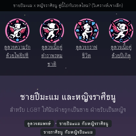
ชายปีมะแม x หญิงราศีธนู คู่นี้ไปกันรอดไหม? (วิเคราะห์เจาะลึก)
ดูดวงความรัก
ดูดวงเนื้อคู่
ดูดวงกราฟ
ดูดวงเนื้อคู่
ด้วยไพ่ยิปซี
ตำราพรหม
ชีวิต
ด้วยปีเกิด
ชาติ
ชายปีมะแม และหญิงราศีธนู
สำหรับ LGBT ให้นับฝ่ายรุกเป็นชาย ฝ่ายรับเป็นหญิง
ดูดวงสมพงษ์
ชายปีมะแม กับหญิงราศีธนู
ชายราศีธนู กับหญิงปีมะแม