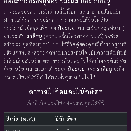
ศิลปะการครองคู่ของ ปีมะแม และ ราศีธนู
ทางรอดของความสัมพันธ์นี้ไม่ใช่การพยายามเปลี่ยนอีก
ฝ่าย แต่คือการยอมรับความต่างและใช้มันให้เป็น
ประโยชน์ เมื่อจุดแข็งของ
ปีมะแม
(ความมั่นคงดุจหินผา)
มารวมกับ
ราศีธนู
(ความพลิ้วไหวทางอารมณ์) จะช่วย
สร้างสมดุลที่สมบูรณ์แบบ ให้ชีวิตคู่ของคุณมีทั้งรากฐานที่
แข็งแกร่งและความงดงามน่าประทับใจ เป็นความสัมพันธ์
ที่เติมเต็มส่วนที่ขาดหายของกันและกันได้อย่างลงตัวที่สุด
ยิ่งนานวัน ความแตกต่างของ
ปีมะแม
และ
ราศีธนู
จะยิ่ง
กลายเป็นเสน่ห์ที่ทำให้คุณทั้งคู่ขาดกันไม่ได้
ตารางปีเกิดและปีนักษัตร
เช็กปีเกิดและปีนักษัตรของคุณได้ที่นี่
ปีเกิด (พ.ศ.)
ปีนักษัตร