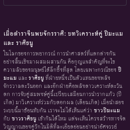
เมื่อตำราจีนพบจักรราศี: บทวิเคราะห์คู่ ปีมะแม
และ ราศีธนู
ในโลกของการพยากรณ์ การนำศาสตร์ที่แตกต่างกัน
อย่างสิ้นเชิงมาผสมผสานกัน คือกุญแจสำคัญที่จะไข
ความลับของมนุษย์ได้ลึกซึ้งที่สุด โดยเฉพาะกรณีของ
ปี
มะแม
และ
ราศีธนู
ที่ฝ่ายหนึ่งเป็นตัวแทนของพลัง
จักรวาลตะวันออก และอีกฝ่ายคือพลังดาวเคราะห์ตะวัน
ตก การจับคู่สมพงษ์คู่นี้เปรียบเสมือนการนำรากแก้ว (ปี
เกิด) มาวิเคราะห์ร่วมกับดอกผล (เดือนเกิด) เมื่อนำสอง
ระบบนี้มาซ้อนทับกัน เราจะไม่ได้เห็นแค่ว่า
ชาวปีมะแม
กับ
ชาวราศีธนู
เข้ากันได้ไหม แต่จะเห็นโครงสร้างทางจิต
วิญญาณของคู่รักในมิติที่ละเอียดอ่อนอย่างน่าอัศจรรย์