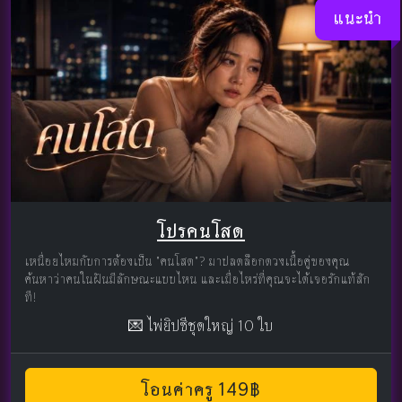
แนะนำ
โปรคนโสด
เหนื่อยไหมกับการต้องเป็น "คนโสด"? มาปลดล็อกดวงเนื้อคู่ของคุณ
ค้นหาว่าคนในฝันมีลักษณะแบบไหน และเมื่อไหร่ที่คุณจะได้เจอรักแท้สัก
ที!
💌 ไพ่ยิปซีชุดใหญ่ 10 ใบ
โอนค่าครู 149฿