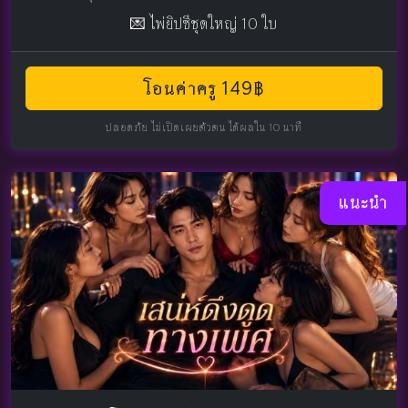
💌 ไพ่ยิปซีชุดใหญ่ 10 ใบ
โอนค่าครู 149฿
ปลอดภัย ไม่เปิดเผยตัวตน ได้ผลใน 10 นาที
แนะนำ