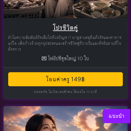
โปรชีวิตคู่
ทำไมความสัมพันธ์ถึงเต็มไปด้วยปัญหา? มาดูสาเหตุที่แท้จริงและหาทาง
แก้ไข เพื่อก้าวข้ามทุกอุปสรรคและสร้างชีวิตคู่ที่ราบรื่นและยั่งยืนตามที่ใจ
ต้องการ
💌 ไพ่ยิปซีชุดใหญ่ 10 ใบ
โอนค่าครู 149฿
ปลอดภัย ไม่เปิดเผยตัวตน ได้ผลใน 10 นาที
แนะนำ