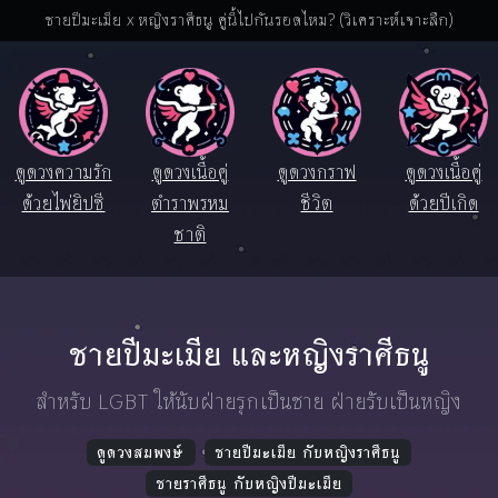
ชายปีมะเมีย x หญิงราศีธนู คู่นี้ไปกันรอดไหม? (วิเคราะห์เจาะลึก)
ดูดวงความรัก
ดูดวงเนื้อคู่
ดูดวงกราฟ
ดูดวงเนื้อคู่
ด้วยไพ่ยิปซี
ตำราพรหม
ชีวิต
ด้วยปีเกิด
ชาติ
ชายปีมะเมีย และหญิงราศีธนู
สำหรับ LGBT ให้นับฝ่ายรุกเป็นชาย ฝ่ายรับเป็นหญิง
ดูดวงสมพงษ์
ชายปีมะเมีย กับหญิงราศีธนู
ชายราศีธนู กับหญิงปีมะเมีย