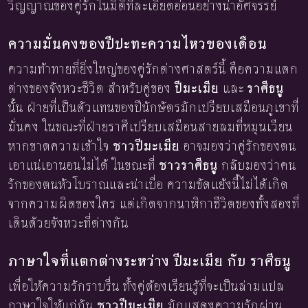
วิญญาณของคู่รักในมิติที่ละเอียดอ่อนอย่างน่าอัศจรรย์
ความมั่นคงของปีปะทะความไหวของเดือน
ความท้าทายที่ยิ่งใหญ่ของคู่รักต่างศาสตร์นี้ คือความแตก
ต่างของจังหวะชีวิต สำหรับคู่ของ
ปีมะเมีย
และ
ราศีธนู
นั้น ฝ่ายที่เป็นตัวแทนของปีนักษัตรมักเปรียบเสมือนภูเขาที่
มั่นคง ในขณะที่ฝ่ายราศีเปรียบเสมือนสายลมที่หมุนเวียน
หากขาดความเข้าใจ
ชาวปีมะเมีย
อาจมองว่าคู่รักของตน
เอาแน่เอานอนไม่ได้ ในขณะที่
ชาวราศีธนู
กลับมองว่าคน
รักของตนหัวโบราณและน่าเบื่อ ความขัดแย้งนี้ไม่ได้เกิด
จากความผิดของใคร แต่เกิดจากนาฬิกาชีวิตของทั้งสองที่
เดินด้วยจังหวะที่ต่างกัน
ภาษาใจที่แตกต่างระหว่าง ปีมะเมีย กับ ราศีธนู
เพื่อให้ความรักราบรื่น ทั้งคู่ต้องเรียนรู้ที่จะเป็นล่ามแปล
ภาษาใจให้แก่กัน
ชาวปีมะเมีย
มักแสดงความรักผ่าน