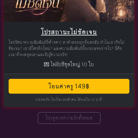
โปรสถานะไม่ชัดเจน
ไขปริศนาความสัมพันธ์ที่ค้างคา! หาคำตอบทุกข้อสงสัย ทำไมเขาถึงไม่
ชัดเจน? เขามีใครอีกไหม? และความสัมพันธ์นี้จะจบลงอย่างไร? นี่คือ
เวลาที่จะหยุดเดาและรับรู้ความจริง!
💌 ไพ่ยิปซีชุดใหญ่ 10 ใบ
โอนค่าครู 149฿
ปลอดภัย ไม่เปิดเผยตัวตน ได้ผลใน 10 นาที
โปรดูดวงความรักทั้งหมด