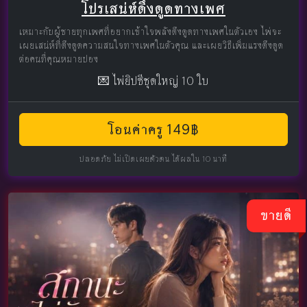
โปรเสน่ห์ดึงดูดทางเพศ
เหมาะกับผู้ชายทุกเพศที่อยากเข้าใจพลังดึงดูดทางเพศในตัวเอง ไพ่จะ
เผยเสน่ห์ที่ดึงดูดความสนใจทางเพศในตัวคุณ และเผยวิธีเพิ่มแรงดึงดูด
ต่อคนที่คุณหมายปอง
💌 ไพ่ยิปซีชุดใหญ่ 10 ใบ
โอนค่าครู 149฿
ปลอดภัย ไม่เปิดเผยตัวตน ได้ผลใน 10 นาที
ขายดี