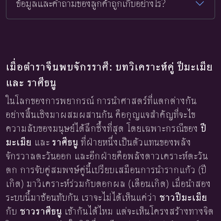
ข้อมูลและคำถามของลูกค้าถูกเก็บอย่างไร?
เมื่อตำราจีนพบจักรราศี: บทวิเคราะห์คู่ ปีมะเมีย
และ ราศีธนู
ในโลกของการพยากรณ์ การนำศาสตร์ที่แตกต่างกัน
อย่างสิ้นเชิงมาผสมผสานกัน คือกุญแจสำคัญที่จะไข
ความลับของมนุษย์ได้ลึกซึ้งที่สุด โดยเฉพาะกรณีของ
ปี
มะเมีย
และ
ราศีธนู
ที่ฝ่ายหนึ่งเป็นตัวแทนของพลัง
จักรวาลตะวันออก และอีกฝ่ายคือพลังดาวเคราะห์ตะวัน
ตก การจับคู่สมพงษ์คู่นี้เปรียบเสมือนการนำรากแก้ว (ปี
เกิด) มาวิเคราะห์ร่วมกับดอกผล (เดือนเกิด) เมื่อนำสอง
ระบบนี้มาซ้อนทับกัน เราจะไม่ได้เห็นแค่ว่า
ชาวปีมะเมีย
กับ
ชาวราศีธนู
เข้ากันได้ไหม แต่จะเห็นโครงสร้างทางจิต