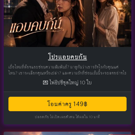
โปรแอบคบกัน
เบื่อไหมที่ต้องแอบซ่อนความสัมพันธ์? มาดูกันว่าเขาจริงใจกับคุณแค่
ไหน? เขาจะเลือกคุณหรือเปล่า? และความรักที่ซ่อนเร้นนี้จะจบลงอย่างไร
💌 ไพ่ยิปซีชุดใหญ่ 10 ใบ
โอนค่าครู 149฿
ปลอดภัย ไม่เปิดเผยตัวตน ได้ผลใน 10 นาที