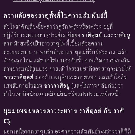
ความลับของธาตุทั้งสี่ในความสัมพันธ์นี้
หัวใจสำคัญที่จะชี้ชะตาว่าคู่รักจะรุ่งหรือจะร่วง อยู่ที่
ปฏิกิริยาระหว่างธาตุประจำราศีของ
ราศีตุลย์
และ
ราศีธนู
หากฝ่ายหนึ่งเป็นชาวธาตุไฟที่เปี่ยมด้วยความ
ทะเยอทะยาน มาพบรักกับชาวธาตุลมที่รักอิสระ ความรัก
มักจะลุกโชน แต่หากไฟมาเจอกับน้ำ อาจเกิดการปะทะกัน
ทางอารมณ์ที่รุนแรง การเข้าใจธรรมชาติของธาตุจะช่วยให้
ชาวราศีตุลย์
มองข้ามพฤติกรรมภายนอก และเข้าใจถึง
แรงขับภายในของ
ชาวราศีธนู
(และในทางกลับกัน) ว่า
ทำไมเขาถึงนิ่งเฉยเหมือนดิน หรือแปรปรวนเหมือนน้ำ
มุมมองของดวงดาวระหว่าง ราศีตุลย์ กับ ราศี
ธนู
นอกเหนือจากธาตุแล้ว องศาความสัมพันธ์ระหว่างราศีก็มี