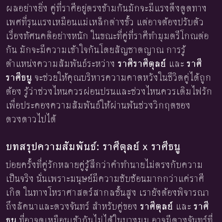
ผลอย่างยิ่ง คู่ที่ราศีอยู่ตรงข้ามกันมักจะมีแรงดึงดูดทาง
เพศที่รุนแรงเหมือนแม่เหล็กต่างขั้ว แต่อาจต้องปรับตัว
เรื่องทัศนคติอย่างหนัก ในขณะที่คู่ที่ราศีทำมุมตรีโกณต่อ
กัน มักจะมีความเข้าใจกันโดยสัญชาตญาณ การรู้
ตำแหน่งความสัมพันธ์ระหว่าง
ราศีราศีตุลย์
และ
ราศี
ราศีธนู
จะช่วยให้คุณบริหารความคาดหวังในชีวิตคู่ได้ถูก
ต้อง รู้ว่าช่วงไหนควรผ่อนปรนและช่วงไหนควรเติมไฟรัก
เพื่อประคองความสัมพันธ์ให้ผ่านพ้นช่วงวิกฤตของ
ดวงดาวไปได้
บทสรุปความสัมพันธ์: ราศีตุลย์ x ราศีธนู
บ่อยครั้งที่คู่รักหลายคู่รู้สึกว่าคำทำนายไม่ตรงกับความ
เป็นจริง นั่นเพราะมนุษย์มีความซับซ้อนมากกว่าแค่ราศี
เกิด ในทางโหราศาสตร์สากลชั้นสูง เรายังต้องพิจารณา
ถึงลัคนาและดวงจันทร์ สำหรับคู่ของ
ราศีตุลย์
และ
ราศี
ธนู
ที่อาจดูเหมือนเข้ากันไม่ได้ในบางมุม อาจมีดวงจันทร์ที่