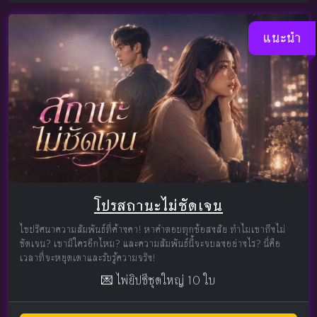
แนะนำ
โปรสถานะไม่ชัดเจน
ไขปริศนาความสัมพันธ์ที่ค้างคา! หาคำตอบทุกข้อสงสัย ทำไมเขาถึงไม่
ชัดเจน? เขามีใครอีกไหม? และความสัมพันธ์นี้จะจบลงอย่างไร? นี่คือ
เวลาที่จะหยุดเดาและรับรู้ความจริง!
💌 ไพ่ยิปซีชุดใหญ่ 10 ใบ