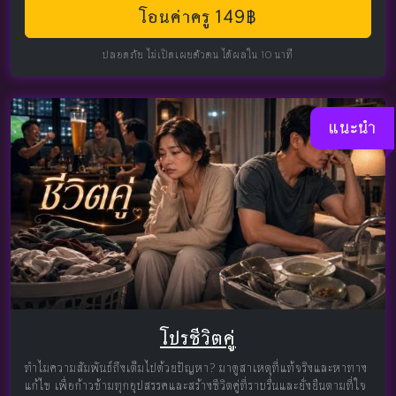
โอนค่าครู 149฿
ปลอดภัย ไม่เปิดเผยตัวตน ได้ผลใน 10 นาที
แนะนำ
โปรชีวิตคู่
ทำไมความสัมพันธ์ถึงเต็มไปด้วยปัญหา? มาดูสาเหตุที่แท้จริงและหาทาง
แก้ไข เพื่อก้าวข้ามทุกอุปสรรคและสร้างชีวิตคู่ที่ราบรื่นและยั่งยืนตามที่ใจ