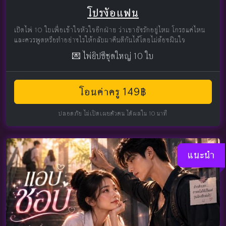
โปรง้อแฟน
เปิดไพ่ 10 ใบเพื่อเข้าใจหัวใจอีกฝ่าย ว่าเขายังรักอยู่ไหม โกรธแค่ไหน
และควรพูดหรือทำอย่างไรให้กลับมาคืนดีกันได้โดยไม่ต้องฝืนใจ
💌 ไพ่ยิปซีชุดใหญ่ 10 ใบ
โอนค่าครู 149฿
ปลอดภัย ไม่เปิดเผยตัวตน ได้ผลใน 10 นาที
แนะนำ