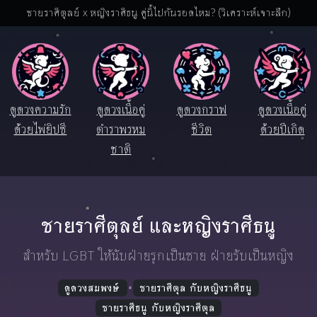
ชายราศีตุลย์ x หญิงราศีธนู คู่นี้ไปกันรอดไหม? (วิเคราะห์เจาะลึก)
ดูดวงความรัก
ดูดวงเนื้อคู่
ดูดวงกราฟ
ดูดวงเนื้อคู่
ด้วยไพ่ยิปซี
ตำราพรหม
ชีวิต
ด้วยปีเกิด
ชาติ
ชายราศีตุลย์ และหญิงราศีธนู
สำหรับ LGBT ให้นับฝ่ายรุกเป็นชาย ฝ่ายรับเป็นหญิง
ดูดวงสมพงษ์
ชายราศีตุล กับหญิงราศีธนู
ชายราศีธนู กับหญิงราศีตุล