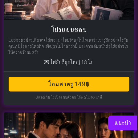
โปรแอบชอบ
แอบชอบอย่างเดียวคงไม่พอ! มาไขปริศนาในใจเขาว่าเขารู้สึกอย่างไรกับ
คุณ? มีโอกาสไหมที่จะพัฒนาไปไกลกว่านี้ และควรเดินหน้าต่อไปอย่างไร
ให้ความรักสมหวัง
💌 ไพ่ยิปซีชุดใหญ่ 10 ใบ
โอนค่าครู 149฿
ปลอดภัย ไม่เปิดเผยตัวตน ได้ผลใน 10 นาที
แนะนำ