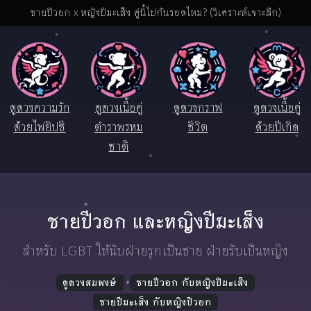
ชายปีวอก x หญิงปีมะเส็ง คู่นี้ไปกันรอดไหม? (วิเคราะห์เจาะลึก)
ดูดวงความรัก
ดูดวงเนื้อคู่
ดูดวงกราฟ
ดูดวงเนื้อคู่
ด้วยไพ่ยิปซี
ตำราพรหม
ชีวิต
ด้วยปีเกิด
ชาติ
ชายปีวอก และหญิงปีมะเส็ง
สำหรับ LGBT ให้นับฝ่ายรุกเป็นชาย ฝ่ายรับเป็นหญิง
ดูดวงสมพงษ์
ชายปีวอก กับหญิงปีมะเส็ง
ชายปีมะเส็ง กับหญิงปีวอก