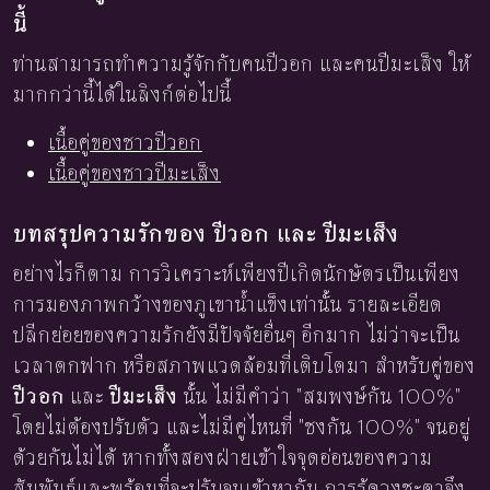
นี้
ท่านสามารถทำความรู้จักกับคนปีวอก และคนปีมะเส็ง ให้
มากกว่านี้ได้ในลิงก์ต่อไปนี้
เนื้อคู่ของชาวปีวอก
เนื้อคู่ของชาวปีมะเส็ง
บทสรุปความรักของ ปีวอก และ ปีมะเส็ง
อย่างไรก็ตาม การวิเคราะห์เพียงปีเกิดนักษัตรเป็นเพียง
การมองภาพกว้างของภูเขาน้ำแข็งเท่านั้น รายละเอียด
ปลีกย่อยของความรักยังมีปัจจัยอื่นๆ อีกมาก ไม่ว่าจะเป็น
เวลาตกฟาก หรือสภาพแวดล้อมที่เติบโตมา สำหรับคู่ของ
ปีวอก
และ
ปีมะเส็ง
นั้น ไม่มีคำว่า "สมพงษ์กัน 100%"
โดยไม่ต้องปรับตัว และไม่มีคู่ไหนที่ "ชงกัน 100%" จนอยู่
ด้วยกันไม่ได้ หากทั้งสองฝ่ายเข้าใจจุดอ่อนของความ
สัมพันธ์และพร้อมที่จะปรับจูนเข้าหากัน การรู้ดวงชะตาจึง