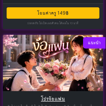
โอนค่าครู 149฿
ปลอดภัย ไม่เปิดเผยตัวตน ได้ผลใน 10 นาที
แนะนำ
โปรง้อแฟน