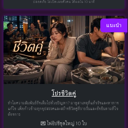
ปลอดภัย ไม่เปิดเผยตัวตน ได้ผลใน 10 นาที
แนะนำ
โปรชีวิตคู่
ทำไมความสัมพันธ์ถึงเต็มไปด้วยปัญหา? มาดูสาเหตุที่แท้จริงและหาทาง
แก้ไข เพื่อก้าวข้ามทุกอุปสรรคและสร้างชีวิตคู่ที่ราบรื่นและยั่งยืนตามที่ใจ
ต้องการ
💌 ไพ่ยิปซีชุดใหญ่ 10 ใบ