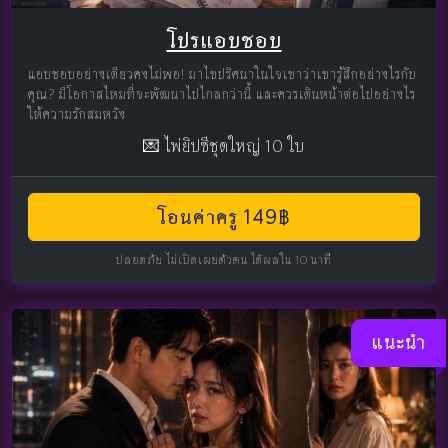
โปรแอบชอบ
แอบชอบอย่างเดียวคงไม่พอ! มาไขปริศนาในใจเขาว่าเขารู้สึกอย่างไรกับ
คุณ? มีโอกาสไหมที่จะพัฒนาไปไกลกว่านี้ และควรเดินหน้าต่อไปอย่างไร
ให้ความรักสมหวัง
💌 ไพ่ยิปซีชุดใหญ่ 10 ใบ
โอนค่าครู 149฿
ปลอดภัย ไม่เปิดเผยตัวตน ได้ผลใน 10 นาที
แนะนำ