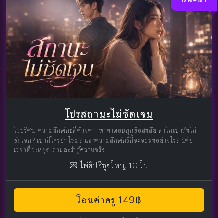
โปรสถานะไม่ชัดเจน
ไขปริศนาความสัมพันธ์ที่ค้างคา! หาคำตอบทุกข้อสงสัย ทำไมเขาถึงไม่
ชัดเจน? เขามีใครอีกไหม? และความสัมพันธ์นี้จะจบลงอย่างไร? นี่คือ
เวลาที่จะหยุดเดาและรับรู้ความจริง!
💌 ไพ่ยิปซีชุดใหญ่ 10 ใบ
โอนค่าครู 149฿