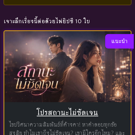
เจาะลึกเรื่องนี้ต่อด้วยไพ่ยิปซี 10 ใบ
แนะนำ
โปรสถานะไม่ชัดเจน
ไขปริศนาความสัมพันธ์ที่ค้างคา! หาคำตอบทุกข้อ
สงสัย ทำไมเขาถึงไม่ชัดเจน? เขามีใครอีกไหม? และ