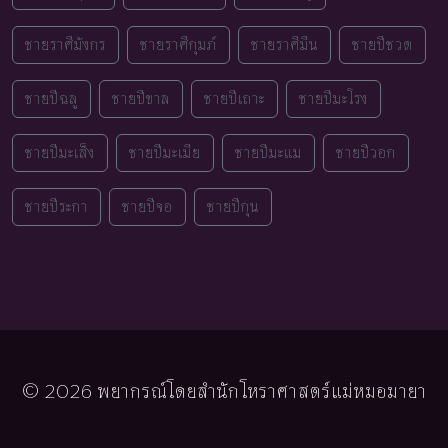
ชายราศีมังกร
ชายราศีกุมภ์
ชายราศีมีน
ชายปีชวด
ชายปีฉลู
ชายปีขาล
ชายปีเถาะ
ชายปีมะโรง
ชายปีมะเส็ง
ชายปีมะเมีย
ชายปีมะแม
ชายปีวอก
ชายปีระกา
ชายปีจอ
ชายปีกุน
© 2026 พยากรณ์โดยสำนักโหราศาสตร์แม่หมอมายา