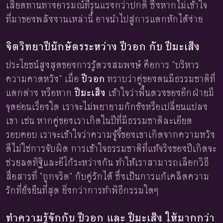
เสียดทานทางอารมณ์ที่รุนแรงกว่าปกติ ซึ่งหากไม่เข้าใจ
ที่มาของพลังงานเหล่านี้ อาจนำไปสู่การแตกหักได้ง่าย
จิตวิทยาปีนักษัตรระหว่าง ปีวอก กับ ปีมะเส็ง
ประโยชน์สูงสุดของการรู้ดวงสมพงษ์ คือการ "บริหาร
ความคาดหวัง" เมื่อ
ปีวอก
ทราบว่าคู่ของตนมีธรรมชาติที่
แตกต่าง หรือหาก
ปีมะเส็ง
เข้าใจว่าพื้นดวงของอีกฝ่ายมี
จุดอ่อนเรื่องใด เราจะไม่พยายามกักขังหรือเปลี่ยนแปลง
เขา เช่น หากคู่ของเราเกิดในปีที่มีธรรมชาติละเอียด
รอบคอบ เราจะเข้าใจว่าความจู้จี้ของเขาเกิดจากความหวัง
ดีไม่ใช่การจับผิด การเข้าใจธรรมชาติที่แท้จริงของปีเกิดจะ
ช่วยลดทิฐิและอีโก้ระหว่างกัน ทำให้เราสามารถเลือกวิธี
สื่อสารที่ "ถูกจริต" กับคู่รักได้ ซึ่งเป็นการแก้เคล็ดความ
รักที่ยั่งยืนที่สุด ยิ่งกว่าการทำพิธีกรรมใดๆ
ทำความรู้จักกับ ปีวอก และ ปีมะเส็ง ให้มากกว่า