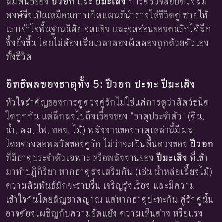
สัมพันธ์ของ
ปีวอก
และ
ปีมะเส็ง
การตรวจสอบดวงสม
พงษ์จึงเป็นเหมือนการเปิดแผนที่นำทางให้ชีวิตคู่ ช่วยให้
เราเข้าใจพื้นฐานนิสัย จุดแข็ง และจุดอ่อนของคนรักได้ลึก
ซึ้งยิ่งขึ้น โดยไม่ต้องเสียเวลาลองผิดลองถูกด้วยตัวเอง
ทั้งชีวิต
อิทธิพลของธาตุทั้ง 5: ปีวอก ปะทะ ปีมะเส็ง
หัวใจสำคัญของการดูดวงคู่รักไม่ใช่แค่การดูว่าสัตว์ชนิด
ใดถูกกัน แต่ลึกลงไปถึงเรื่องของ "ธาตุประจำตัว" (ดิน,
น้ำ, ลม, ไฟ, ทอง, ไม้) พลังงานของธาตุเหล่านี้มีผล
โดยตรงต่อพลวัตของคู่รัก ไม่ว่าจะเป็นพื้นดวงของ
ปีวอก
ที่มีธาตุประจำตัวเฉพาะ หรือพลังงานของ
ปีมะเส็ง
ที่เข้า
มาทำปฏิกิริยา หากธาตุส่งเสริมกัน (เช่น น้ำหล่อเลี้ยงไม้)
ความสัมพันธ์มักจะราบรื่น เจริญรุ่งเรือง และมีความ
เข้าใจกันโดยสัญชาตญาณ แต่หากธาตุปะทะกัน คู่รักคู่นั้น
อาจต้องเผชิญกับความขัดแย้ง ความเห็นต่าง หรือแรง