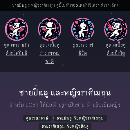
ชายปีฉลู x หญิงราศีเมถุน คู่นี้ไปกันรอดไหม? (วิเคราะห์เจาะลึก)
ดูดวงความรัก
ดูดวงเนื้อคู่
ดูดวงกราฟ
ดูดวงเนื้อคู่
ด้วยไพ่ยิปซี
ตำราพรหม
ชีวิต
ด้วยปีเกิด
ชาติ
ชายปีฉลู และหญิงราศีเมถุน
สำหรับ LGBT ให้นับฝ่ายรุกเป็นชาย ฝ่ายรับเป็นหญิง
ดูดวงสมพงษ์
ชายปีฉลู กับหญิงราศีเมถุน
ชายราศีเมถุน กับหญิงปีฉลู