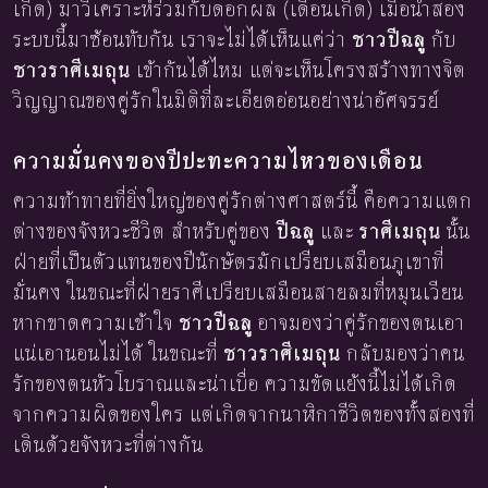
เกิด) มาวิเคราะห์ร่วมกับดอกผล (เดือนเกิด) เมื่อนำสอง
ระบบนี้มาซ้อนทับกัน เราจะไม่ได้เห็นแค่ว่า
ชาวปีฉลู
กับ
ชาวราศีเมถุน
เข้ากันได้ไหม แต่จะเห็นโครงสร้างทางจิต
วิญญาณของคู่รักในมิติที่ละเอียดอ่อนอย่างน่าอัศจรรย์
ความมั่นคงของปีปะทะความไหวของเดือน
ความท้าทายที่ยิ่งใหญ่ของคู่รักต่างศาสตร์นี้ คือความแตก
ต่างของจังหวะชีวิต สำหรับคู่ของ
ปีฉลู
และ
ราศีเมถุน
นั้น
ฝ่ายที่เป็นตัวแทนของปีนักษัตรมักเปรียบเสมือนภูเขาที่
มั่นคง ในขณะที่ฝ่ายราศีเปรียบเสมือนสายลมที่หมุนเวียน
หากขาดความเข้าใจ
ชาวปีฉลู
อาจมองว่าคู่รักของตนเอา
แน่เอานอนไม่ได้ ในขณะที่
ชาวราศีเมถุน
กลับมองว่าคน
รักของตนหัวโบราณและน่าเบื่อ ความขัดแย้งนี้ไม่ได้เกิด
จากความผิดของใคร แต่เกิดจากนาฬิกาชีวิตของทั้งสองที่
เดินด้วยจังหวะที่ต่างกัน