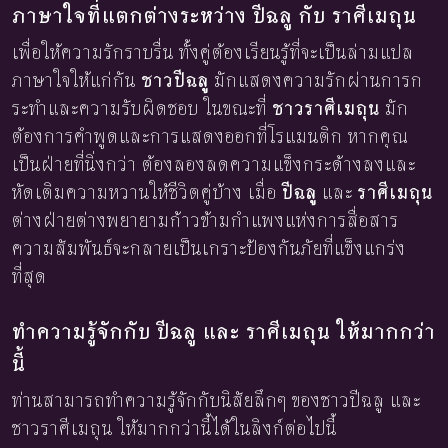
ภาษาใจที่แตกต่างระหว่าง ปีฉลู กับ ราศีเมถุน
เพื่อให้ความรักราบรื่น ทั้งคู่ต้องเรียนรู้ที่จะเป็นล่ามแปล
ภาษาใจให้แก่กัน
ชาวปีฉลู
มักแสดงความรักผ่านการก
ระทำและความรับผิดชอบ ในขณะที่
ชาวราศีเมถุน
มัก
ต้องการคำพูดและการแสดงออกที่โรแมนติก หากคุณ
เป็นฝ่ายที่นิ่งกว่า ต้องลองลดความแข็งกระด้างลงและ
หัดเติมความหวานให้ชีวิตคู่บ้าง เมื่อ
ปีฉลู
และ
ราศีเมถุน
ต่างฝ่ายต่างพยายามก้าวข้ามกำแพงแห่งการสื่อสาร
ความสัมพันธ์จะกลายเป็นเกราะป้องกันภัยที่แข็งแกร่ง
ที่สุด
ทำความรู้จักกับ ปีฉลู และ ราศีเมถุน ให้มากกว่า
นี้
ท่านสามารถทำความรู้จักกับนิสัยลึกๆ ของชาวปีฉลู และ
ชาวราศีเมถุน ให้มากกว่านี้ได้ในลิงก์ต่อไปนี้