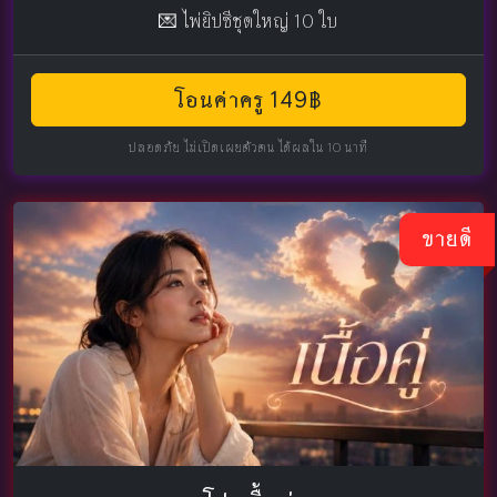
💌 ไพ่ยิปซีชุดใหญ่ 10 ใบ
โอนค่าครู 149฿
ปลอดภัย ไม่เปิดเผยตัวตน ได้ผลใน 10 นาที
ขายดี