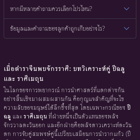
หากมีหลายคำถามควรเลือกโปรไหน?
ข้อมูลและคำถามของลูกค้าถูกเก็บอย่างไร?
เมื่อตำราจีนพบจักรราศี: บทวิเคราะห์คู่ ปีฉลู
และ ราศีเมถุน
ในโลกของการพยากรณ์ การนำศาสตร์ที่แตกต่างกัน
อย่างสิ้นเชิงมาผสมผสานกัน คือกุญแจสำคัญที่จะไข
ความลับของมนุษย์ได้ลึกซึ้งที่สุด โดยเฉพาะกรณีของ
ปี
ฉลู
และ
ราศีเมถุน
ที่ฝ่ายหนึ่งเป็นตัวแทนของพลัง
จักรวาลตะวันออก และอีกฝ่ายคือพลังดาวเคราะห์ตะวัน
ตก การจับคู่สมพงษ์คู่นี้เปรียบเสมือนการนำรากแก้ว (ปี