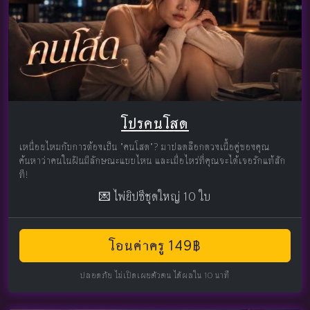
โปรคนโสด
เหนื่อยไหมกับการต้องเป็น "คนโสด"? มาปลดล็อกดวงเนื้อคู่ของคุณ
ค้นหาว่าคนในฝันมีลักษณะแบบไหน และเมื่อไหร่ที่คุณจะได้เจอรักแท้สัก
ที!
💌 ไพ่ยิปซีชุดใหญ่ 10 ใบ
โอนค่าครู 149฿
ปลอดภัย ไม่เปิดเผยตัวตน ได้ผลใน 10 นาที