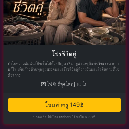
โปรชีวิตคู่
ทำไมความสัมพันธ์ถึงเต็มไปด้วยปัญหา? มาดูสาเหตุที่แท้จริงและหาทาง
แก้ไข เพื่อก้าวข้ามทุกอุปสรรคและสร้างชีวิตคู่ที่ราบรื่นและยั่งยืนตามที่ใจ
ต้องการ
💌 ไพ่ยิปซีชุดใหญ่ 10 ใบ
โอนค่าครู 149฿
ปลอดภัย ไม่เปิดเผยตัวตน ได้ผลใน 10 นาที