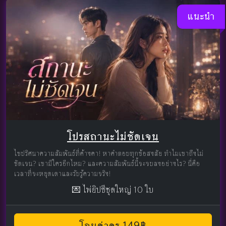
แนะนำ
โปรสถานะไม่ชัดเจน
ไขปริศนาความสัมพันธ์ที่ค้างคา! หาคำตอบทุกข้อสงสัย ทำไมเขาถึงไม่
ชัดเจน? เขามีใครอีกไหม? และความสัมพันธ์นี้จะจบลงอย่างไร? นี่คือ
เวลาที่จะหยุดเดาและรับรู้ความจริง!
💌 ไพ่ยิปซีชุดใหญ่ 10 ใบ
โอนค่าครู 149฿