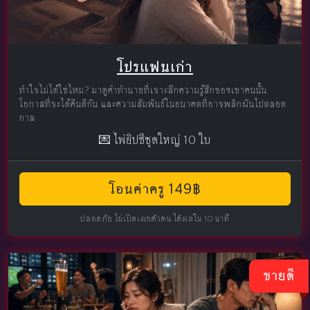
โปรแฟนเก่า
ทำใจไม่ได้ใช่ไหม? มาดูคำทำนายที่เจาะลึกความรู้สึกของเขาคนนั้น
โอกาสที่จะได้คืนดีกัน และความสัมพันธ์ในอนาคตที่อาจพลิกผันไปตลอด
กาล
💌 ไพ่ยิปซีชุดใหญ่ 10 ใบ
โอนค่าครู 149฿
ปลอดภัย ไม่เปิดเผยตัวตน ได้ผลใน 10 นาที
ขายดี