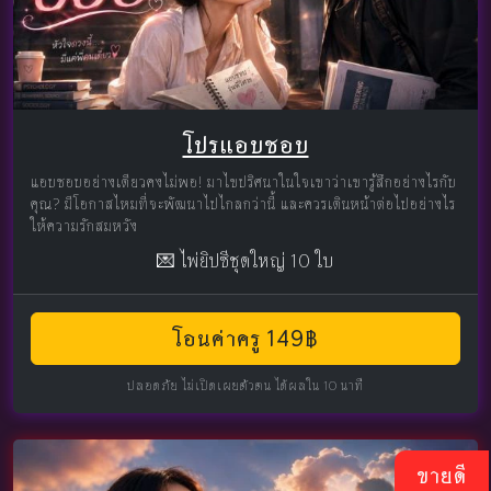
โปรแอบชอบ
แอบชอบอย่างเดียวคงไม่พอ! มาไขปริศนาในใจเขาว่าเขารู้สึกอย่างไรกับ
คุณ? มีโอกาสไหมที่จะพัฒนาไปไกลกว่านี้ และควรเดินหน้าต่อไปอย่างไร
ให้ความรักสมหวัง
💌 ไพ่ยิปซีชุดใหญ่ 10 ใบ
โอนค่าครู 149฿
ปลอดภัย ไม่เปิดเผยตัวตน ได้ผลใน 10 นาที
ขายดี