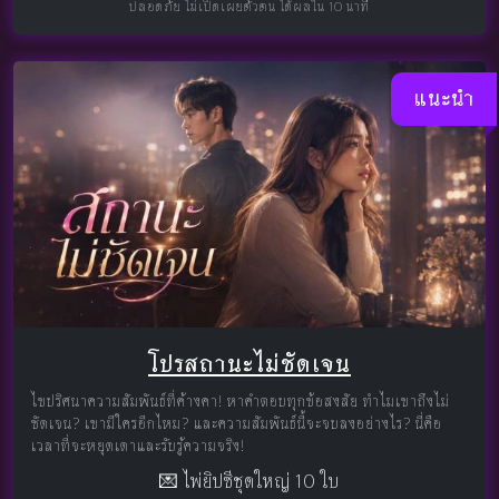
ปลอดภัย ไม่เปิดเผยตัวตน ได้ผลใน 10 นาที
แนะนำ
โปรสถานะไม่ชัดเจน
ไขปริศนาความสัมพันธ์ที่ค้างคา! หาคำตอบทุกข้อสงสัย ทำไมเขาถึงไม่
ชัดเจน? เขามีใครอีกไหม? และความสัมพันธ์นี้จะจบลงอย่างไร? นี่คือ
เวลาที่จะหยุดเดาและรับรู้ความจริง!
💌 ไพ่ยิปซีชุดใหญ่ 10 ใบ