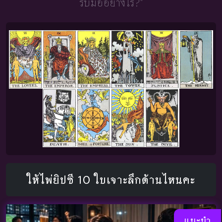
รับมืออย่างไร?"
ให้ไพ่ยิปซี 10 ใบเจาะลึกด้านไหนคะ
แนะนำ