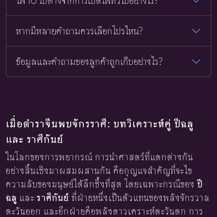
ไพ่ 10 ใบต่างจากการเปิดไพ่ทั่วไปอย่างไร?
หากมีหลายคำถามควรเลือกโปรไหน?
ข้อมูลและคำถามของลูกค้าถูกเก็บอย่างไร?
เมื่อตำราจีนพบจักรราศี: บทวิเคราะห์คู่ ปีฉลู
และ ราศีกันย์
ในโลกของการพยากรณ์ การนำศาสตร์ที่แตกต่างกัน
อย่างสิ้นเชิงมาผสมผสานกัน คือกุญแจสำคัญที่จะไข
ความลับของมนุษย์ได้ลึกซึ้งที่สุด โดยเฉพาะกรณีของ
ปี
ฉลู
และ
ราศีกันย์
ที่ฝ่ายหนึ่งเป็นตัวแทนของพลังจักรวาล
ตะวันออก และอีกฝ่ายคือพลังดาวเคราะห์ตะวันตก การ