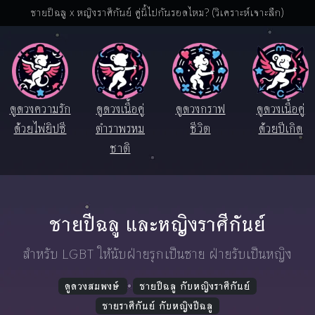
ชายปีฉลู x หญิงราศีกันย์ คู่นี้ไปกันรอดไหม? (วิเคราะห์เจาะลึก)
ดูดวงความรัก
ดูดวงเนื้อคู่
ดูดวงกราฟ
ดูดวงเนื้อคู่
ด้วยไพ่ยิปซี
ตำราพรหม
ชีวิต
ด้วยปีเกิด
ชาติ
ชายปีฉลู และหญิงราศีกันย์
สำหรับ LGBT ให้นับฝ่ายรุกเป็นชาย ฝ่ายรับเป็นหญิง
ดูดวงสมพงษ์
ชายปีฉลู กับหญิงราศีกันย์
ชายราศีกันย์ กับหญิงปีฉลู