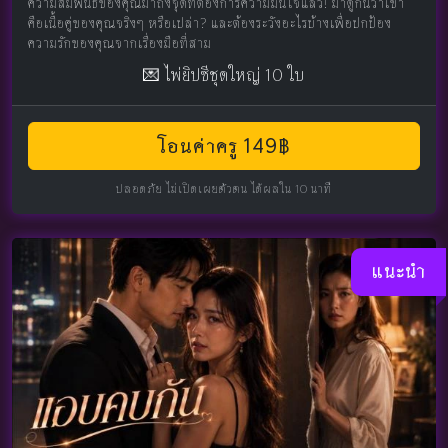
ความสัมพันธ์ของคุณมาถึงจุดที่ต้องการความมั่นใจแล้ว! มาดูกันว่าเขา
คือเนื้อคู่ของคุณจริงๆ หรือเปล่า? และต้องระวังอะไรบ้างเพื่อปกป้อง
ความรักของคุณจากเรื่องมือที่สาม
💌 ไพ่ยิปซีชุดใหญ่ 10 ใบ
โอนค่าครู 149฿
ปลอดภัย ไม่เปิดเผยตัวตน ได้ผลใน 10 นาที
แนะนำ