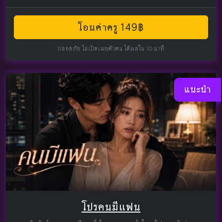
โอนค่าครู 149฿
ปลอดภัย ไม่เปิดเผยตัวตน ได้ผลใน 10 นาที
แนะนำ
โปรคนมีแฟน