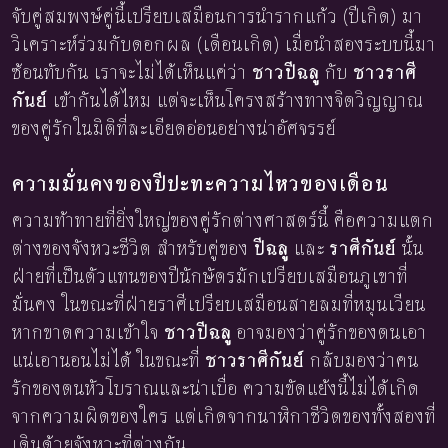
จับคู่สมพงษ์คู่นี้เปรียบเสมือนการนำรากแก้ว (ปีเกิด) มา
วิเคราะห์ร่วมกับดอกผล (เดือนเกิด) เมื่อนำสองระบบนี้มา
ซ้อนทับกัน เราจะไม่ได้เห็นแค่ว่า
ชาวปีฉลู
กับ
ชาวราศี
กันย์
เข้ากันได้ไหม แต่จะเห็นโครงสร้างทางจิตวิญญาณ
ของคู่รักในมิติที่ละเอียดอ่อนอย่างน่าอัศจรรย์
ความมั่นคงของปีปะทะความไหวของเดือน
ความท้าทายที่ยิ่งใหญ่ของคู่รักต่างศาสตร์นี้ คือความแตก
ต่างของจังหวะชีวิต สำหรับคู่ของ
ปีฉลู
และ
ราศีกันย์
นั้น
ฝ่ายที่เป็นตัวแทนของปีนักษัตรมักเปรียบเสมือนภูเขาที่
มั่นคง ในขณะที่ฝ่ายราศีเปรียบเสมือนสายลมที่หมุนเวียน
หากขาดความเข้าใจ
ชาวปีฉลู
อาจมองว่าคู่รักของตนเอา
แน่เอานอนไม่ได้ ในขณะที่
ชาวราศีกันย์
กลับมองว่าคน
รักของตนหัวโบราณและน่าเบื่อ ความขัดแย้งนี้ไม่ได้เกิด
จากความผิดของใคร แต่เกิดจากนาฬิกาชีวิตของทั้งสองที่
เดินด้วยจังหวะที่ต่างกัน