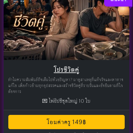
โปรชีวิตคู่
ทำไมความสัมพันธ์ถึงเต็มไปด้วยปัญหา? มาดูสาเหตุที่แท้จริงและหาทาง
แก้ไข เพื่อก้าวข้ามทุกอุปสรรคและสร้างชีวิตคู่ที่ราบรื่นและยั่งยืนตามที่ใจ
ต้องการ
💌 ไพ่ยิปซีชุดใหญ่ 10 ใบ
โอนค่าครู 149฿