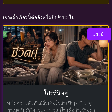
เจาะลึกเรื่องนี้ต่อด้วยไพ่ยิปซี 10 ใบ
แนะนำ
โปรชีวิตคู่
ทำไมความสัมพันธ์ถึงเต็มไปด้วยปัญหา? มาดู
สาเหตุที่แท้จริงและหาทางแก้ไข เพื่อก้าวข้ามทุก