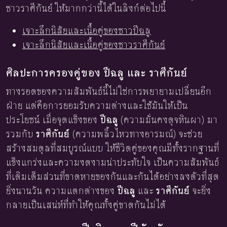
ชาวราศีกันย์ ให้มากกว่านี้ได้ในลิงก์ต่อไปนี้
เจาะลึกนิสัยและเนื้อคู่ของชาวปีฉลู
เจาะลึกนิสัยและเนื้อคู่ของชาวราศีกันย์
ศิลปะการครองคู่ของ ปีฉลู และ ราศีกันย์
ทางรอดของความสัมพันธ์นี้ไม่ใช่การพยายามเปลี่ยนอีก
ฝ่าย แต่คือการยอมรับความต่างและใช้มันให้เป็น
ประโยชน์ เมื่อจุดแข็งของ
ปีฉลู
(ความมั่นคงดุจหินผา) มา
รวมกับ
ราศีกันย์
(ความพลิ้วไหวทางอารมณ์) จะช่วย
สร้างสมดุลที่สมบูรณ์แบบ ให้ชีวิตคู่ของคุณมีทั้งรากฐานที่
แข็งแกร่งและความงดงามน่าประทับใจ เป็นความสัมพันธ์
ที่เติมเต็มส่วนที่ขาดหายของกันและกันได้อย่างลงตัวที่สุด
ยิ่งนานวัน ความแตกต่างของ
ปีฉลู
และ
ราศีกันย์
จะยิ่ง
กลายเป็นเสน่ห์ที่ทำให้คุณทั้งคู่ขาดกันไม่ได้