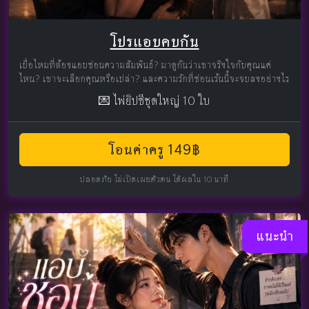
โปรแอบคบกัน
เบื่อไหมที่ต้องแอบซ่อนความสัมพันธ์? มาดูกันว่าเขาจริงใจกับคุณแค่
ไหน? เขาจะเลือกคุณหรือเปล่า? และความรักที่ซ่อนเร้นนี้จะจบลงอย่างไร
💌 ไพ่ยิปซีชุดใหญ่ 10 ใบ
โอนค่าครู 149฿
ปลอดภัย ไม่เปิดเผยตัวตน ได้ผลใน 10 นาที
แนะนำ