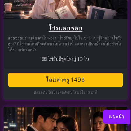
โปรแอบชอบ
แอบชอบอย่างเดียวคงไม่พอ! มาไขปริศนาในใจเขาว่าเขารู้สึกอย่างไรกับ
คุณ? มีโอกาสไหมที่จะพัฒนาไปไกลกว่านี้ และควรเดินหน้าต่อไปอย่างไร
ให้ความรักสมหวัง
💌 ไพ่ยิปซีชุดใหญ่ 10 ใบ
โอนค่าครู 149฿
ปลอดภัย ไม่เปิดเผยตัวตน ได้ผลใน 10 นาที
แนะนำ