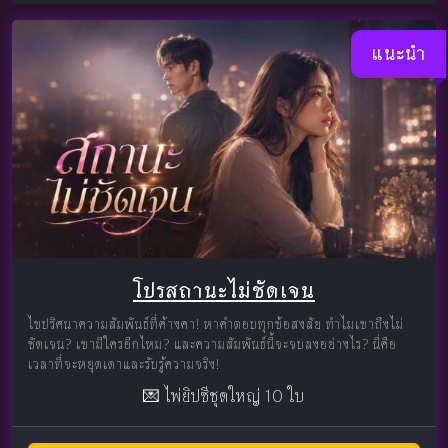
แนะนำ
โปรสถานะไม่ชัดเจน
ไขปริศนาความสัมพันธ์ที่ค้างคา! หาคำตอบทุกข้อสงสัย ทำไมเขาถึงไม่
ชัดเจน? เขามีใครอีกไหม? และความสัมพันธ์นี้จะจบลงอย่างไร? นี่คือ
เวลาที่จะหยุดเดาและรับรู้ความจริง!
💌 ไพ่ยิปซีชุดใหญ่ 10 ใบ