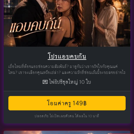
โปรแอบคบกัน
เบื่อไหมที่ต้องแอบซ่อนความสัมพันธ์? มาดูกันว่าเขาจริงใจกับคุณแค่
ไหน? เขาจะเลือกคุณหรือเปล่า? และความรักที่ซ่อนเร้นนี้จะจบลงอย่างไร
💌 ไพ่ยิปซีชุดใหญ่ 10 ใบ
โอนค่าครู 149฿
ปลอดภัย ไม่เปิดเผยตัวตน ได้ผลใน 10 นาที