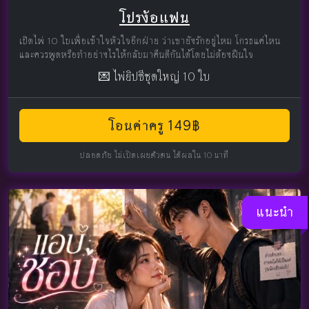
โปรง้อแฟน
เปิดไพ่ 10 ใบเพื่อเข้าใจหัวใจอีกฝ่าย ว่าเขายังรักอยู่ไหม โกรธแค่ไหน
และควรพูดหรือทำอย่างไรให้กลับมาคืนดีกันได้โดยไม่ต้องฝืนใจ
💌 ไพ่ยิปซีชุดใหญ่ 10 ใบ
โอนค่าครู 149฿
ปลอดภัย ไม่เปิดเผยตัวตน ได้ผลใน 10 นาที
แนะนำ