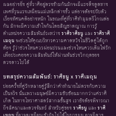
ผลอย่างยิ่ง คู่ที่ราศีอยู่ตรงข้ามกันมักจะมีแรงดึงดูดทาง
เพศที่รุนแรงเหมือนแม่เหล็กต่างขั้ว แต่อาจต้องปรับตัว
เรื่องทัศนคติอย่างหนัก ในขณะที่คู่ที่ราศีทำมุมตรีโกณต่อ
กัน มักจะมีความเข้าใจกันโดยสัญชาตญาณ การรู้
ตำแหน่งความสัมพันธ์ระหว่าง
ราศีราศีธนู
และ
ราศีราศี
เมถุน
จะช่วยให้คุณบริหารความคาดหวังในชีวิตคู่ได้ถูก
ต้อง รู้ว่าช่วงไหนควรผ่อนปรนและช่วงไหนควรเติมไฟรัก
เพื่อประคองความสัมพันธ์ให้ผ่านพ้นช่วงวิกฤตของ
ดวงดาวไปได้
บทสรุปความสัมพันธ์: ราศีธนู x ราศีเมถุน
บ่อยครั้งที่คู่รักหลายคู่รู้สึกว่าคำทำนายไม่ตรงกับความ
เป็นจริง นั่นเพราะมนุษย์มีความซับซ้อนมากกว่าแค่ราศี
เกิด ในทางโหราศาสตร์สากลชั้นสูง เรายังต้องพิจารณา
ถึงลัคนาและดวงจันทร์ สำหรับคู่ของ
ราศีธนู
และ
ราศี
เมถุน
ที่อาจดูเหมือนเข้ากันไม่ได้ในบางมุม อาจมีดวง