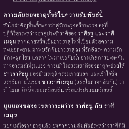
ความลับของธาตุทั้งสี่ในความสัมพันธ์นี้
หัวใจสำคัญที่จะชี้ชะตาว่าคู่รักจะรุ่งหรือจะร่วง อยู่ที่
ปฏิกิริยาระหว่างธาตุประจำราศีของ
ราศีธนู
และ
ราศี
เมถุน
หากฝ่ายหนึ่งเป็นชาวธาตุไฟที่เปี่ยมด้วยความ
ทะเยอทะยาน มาพบรักกับชาวธาตุลมที่รักอิสระ ความรัก
มักจะลุกโชน แต่หากไฟมาเจอกับน้ำ อาจเกิดการปะทะกัน
ทางอารมณ์ที่รุนแรง การเข้าใจธรรมชาติของธาตุจะช่วยให้
ชาวราศีธนู
มองข้ามพฤติกรรมภายนอก และเข้าใจถึง
แรงขับภายในของ
ชาวราศีเมถุน
(และในทางกลับกัน) ว่า
ทำไมเขาถึงนิ่งเฉยเหมือนดิน หรือแปรปรวนเหมือนน้ำ
มุมมองของดวงดาวระหว่าง ราศีธนู กับ ราศี
เมถุน
นอกเหนือจากธาตุแล้ว องศาความสัมพันธ์ระหว่างราศีก็มี