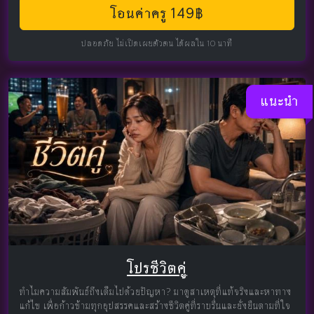
โอนค่าครู 149฿
ปลอดภัย ไม่เปิดเผยตัวตน ได้ผลใน 10 นาที
แนะนำ
โปรชีวิตคู่
ทำไมความสัมพันธ์ถึงเต็มไปด้วยปัญหา? มาดูสาเหตุที่แท้จริงและหาทาง
แก้ไข เพื่อก้าวข้ามทุกอุปสรรคและสร้างชีวิตคู่ที่ราบรื่นและยั่งยืนตามที่ใจ