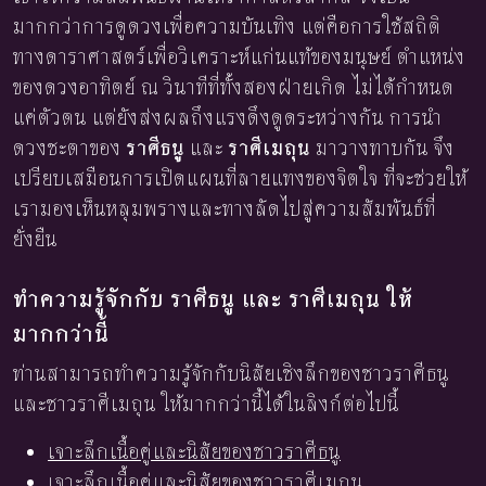
มากกว่าการดูดวงเพื่อความบันเทิง แต่คือการใช้สถิติ
ทางดาราศาสตร์เพื่อวิเคราะห์แก่นแท้ของมนุษย์ ตำแหน่ง
ของดวงอาทิตย์ ณ วินาทีที่ทั้งสองฝ่ายเกิด ไม่ได้กำหนด
แค่ตัวตน แต่ยังส่งผลถึงแรงดึงดูดระหว่างกัน การนำ
ดวงชะตาของ
ราศีธนู
และ
ราศีเมถุน
มาวางทาบกัน จึง
เปรียบเสมือนการเปิดแผนที่ลายแทงของจิตใจ ที่จะช่วยให้
เรามองเห็นหลุมพรางและทางลัดไปสู่ความสัมพันธ์ที่
ยั่งยืน
ทำความรู้จักกับ ราศีธนู และ ราศีเมถุน ให้
มากกว่านี้
ท่านสามารถทำความรู้จักกับนิสัยเชิงลึกของชาวราศีธนู
และชาวราศีเมถุน ให้มากกว่านี้ได้ในลิงก์ต่อไปนี้
เจาะลึกเนื้อคู่และนิสัยของชาวราศีธนู
เจาะลึกเนื้อคู่และนิสัยของชาวราศีเมถุน