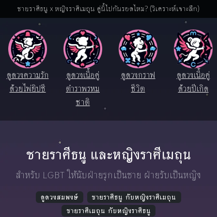
ชายราศีธนู x หญิงราศีเมถุน คู่นี้ไปกันรอดไหม? (วิเคราะห์เจาะลึก)
ดูดวงความรัก
ดูดวงเนื้อคู่
ดูดวงกราฟ
ดูดวงเนื้อคู่
ด้วยไพ่ยิปซี
ตำราพรหม
ชีวิต
ด้วยปีเกิด
ชาติ
ชายราศีธนู และหญิงราศีเมถุน
สำหรับ LGBT ให้นับฝ่ายรุกเป็นชาย ฝ่ายรับเป็นหญิง
ดูดวงสมพงษ์
ชายราศีธนู กับหญิงราศีเมถุน
ชายราศีเมถุน กับหญิงราศีธนู