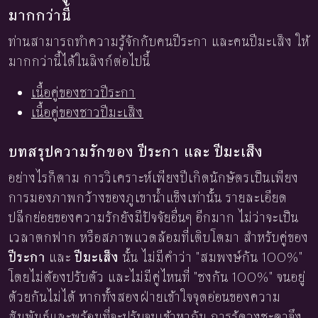
มากกว่านี้
ท่านสามารถทำความรู้จักกับคนปีระกา และคนปีมะเส็ง ให้
มากกว่านี้ได้ในลิงก์ต่อไปนี้
เนื้อคู่ของชาวปีระกา
เนื้อคู่ของชาวปีมะเส็ง
บทสรุปความรักของ ปีระกา และ ปีมะเส็ง
อย่างไรก็ตาม การวิเคราะห์เพียงปีเกิดนักษัตรเป็นเพียง
การมองภาพกว้างของภูเขาน้ำแข็งเท่านั้น รายละเอียด
ปลีกย่อยของความรักยังมีปัจจัยอื่นๆ อีกมาก ไม่ว่าจะเป็น
เวลาตกฟาก หรือสภาพแวดล้อมที่เติบโตมา สำหรับคู่ของ
ปีระกา
และ
ปีมะเส็ง
นั้น ไม่มีคำว่า "สมพงษ์กัน 100%"
โดยไม่ต้องปรับตัว และไม่มีคู่ไหนที่ "ชงกัน 100%" จนอยู่
ด้วยกันไม่ได้ หากทั้งสองฝ่ายเข้าใจจุดอ่อนของความ
สัมพันธ์และพร้อมที่จะปรับจูนเข้าหากัน การรู้ดวงชะตาจึง