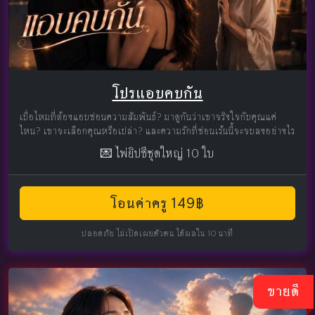
โปรแอบคบกัน
เบื่อไหมที่ต้องแอบซ่อนความสัมพันธ์? มาดูกันว่าเขาจริงใจกับคุณแค่
ไหน? เขาจะเลือกคุณหรือเปล่า? และความรักที่ซ่อนเร้นนี้จะจบลงอย่างไร
💌 ไพ่ยิปซีชุดใหญ่ 10 ใบ
โอนค่าครู 149฿
ปลอดภัย ไม่เปิดเผยตัวตน ได้ผลใน 10 นาที
ขายดี