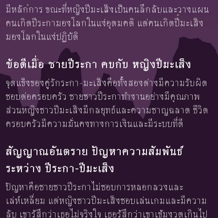
มีหลักการ ขณะที่หญิงปีมะเส็งเป็นคนลึกลับและวางแผน
คนเกิดปีระกามองโลกในแง่อุดมคติ แต่คนเกิดปีมะเส็ง
มองโลกในแง่ปฏิบัติ
ข้อดีเมื่อ ชายปีระกา คบกับ หญิงปีมะเส็ง
จุดแข็งของคู่รักระกา-มะเส็งคือทั้งสองต่างมีความรับผิด
ชอบต่อครอบครัว ชายชาวปีระกาทำงานอย่างมีคุณภาพ
ส่วนหญิงชาวปีมะเส็งมีกลยุทธ์และความชาญฉลาด ชีวิต
ครอบครัวมีความมั่นคงทางการเงินและมีระบบที่ดี
สัญญาณอันตราย ปัญหาความสัมพันธ์
ระหว่าง ปีระกา-ปีมะเส็ง
ปัญหาคือชายชาวปีระกาไม่ชอบการหลอกลวงและ
เล่ห์เหลี่ยม แต่หญิงชาวปีมะเส็งชอบเล่นเกมและมีความ
ลับ เขารู้สึกว่าเธอไม่จริงใจ เธอรู้สึกว่าเขาเข้มงวดเกินไป