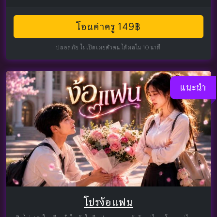
โอนค่าครู 149฿
ปลอดภัย ไม่เปิดเผยตัวตน ได้ผลใน 10 นาที
แนะนำ
โปรง้อแฟน