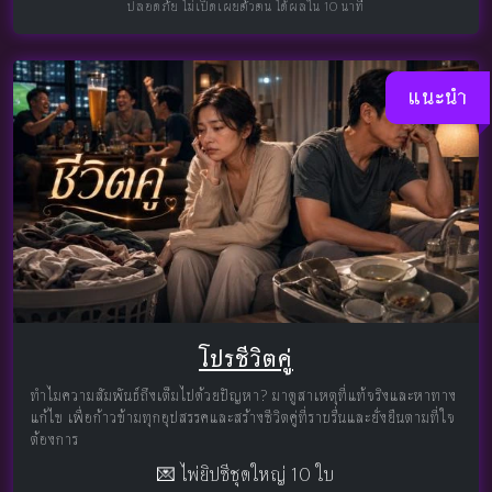
ปลอดภัย ไม่เปิดเผยตัวตน ได้ผลใน 10 นาที
แนะนำ
โปรชีวิตคู่
ทำไมความสัมพันธ์ถึงเต็มไปด้วยปัญหา? มาดูสาเหตุที่แท้จริงและหาทาง
แก้ไข เพื่อก้าวข้ามทุกอุปสรรคและสร้างชีวิตคู่ที่ราบรื่นและยั่งยืนตามที่ใจ
ต้องการ
💌 ไพ่ยิปซีชุดใหญ่ 10 ใบ