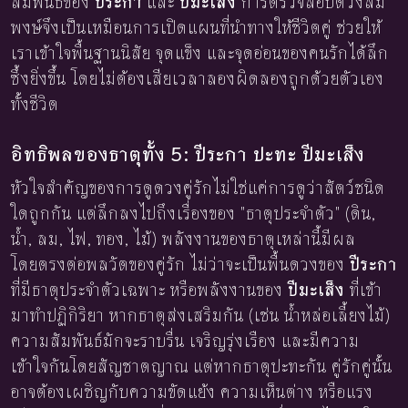
สัมพันธ์ของ
ปีระกา
และ
ปีมะเส็ง
การตรวจสอบดวงสม
พงษ์จึงเป็นเหมือนการเปิดแผนที่นำทางให้ชีวิตคู่ ช่วยให้
เราเข้าใจพื้นฐานนิสัย จุดแข็ง และจุดอ่อนของคนรักได้ลึก
ซึ้งยิ่งขึ้น โดยไม่ต้องเสียเวลาลองผิดลองถูกด้วยตัวเอง
ทั้งชีวิต
อิทธิพลของธาตุทั้ง 5: ปีระกา ปะทะ ปีมะเส็ง
หัวใจสำคัญของการดูดวงคู่รักไม่ใช่แค่การดูว่าสัตว์ชนิด
ใดถูกกัน แต่ลึกลงไปถึงเรื่องของ "ธาตุประจำตัว" (ดิน,
น้ำ, ลม, ไฟ, ทอง, ไม้) พลังงานของธาตุเหล่านี้มีผล
โดยตรงต่อพลวัตของคู่รัก ไม่ว่าจะเป็นพื้นดวงของ
ปีระกา
ที่มีธาตุประจำตัวเฉพาะ หรือพลังงานของ
ปีมะเส็ง
ที่เข้า
มาทำปฏิกิริยา หากธาตุส่งเสริมกัน (เช่น น้ำหล่อเลี้ยงไม้)
ความสัมพันธ์มักจะราบรื่น เจริญรุ่งเรือง และมีความ
เข้าใจกันโดยสัญชาตญาณ แต่หากธาตุปะทะกัน คู่รักคู่นั้น
อาจต้องเผชิญกับความขัดแย้ง ความเห็นต่าง หรือแรง