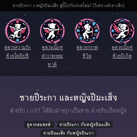
ชายปีระกา x หญิงปีมะเส็ง คู่นี้ไปกันรอดไหม? (วิเคราะห์เจาะลึก)
ดูดวงความรัก
ดูดวงเนื้อคู่
ดูดวงกราฟ
ดูดวงเนื้อคู่
ด้วยไพ่ยิปซี
ตำราพรหม
ชีวิต
ด้วยปีเกิด
ชาติ
ชายปีระกา และหญิงปีมะเส็ง
สำหรับ LGBT ให้นับฝ่ายรุกเป็นชาย ฝ่ายรับเป็นหญิง
ดูดวงสมพงษ์
ชายปีระกา กับหญิงปีมะเส็ง
ชายปีมะเส็ง กับหญิงปีระกา