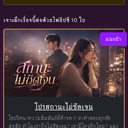
เจาะลึกเรื่องนี้ต่อด้วยไพ่ยิปซี 10 ใบ
แนะนำ
โปรสถานะไม่ชัดเจน
ไขปริศนาความสัมพันธ์ที่ค้างคา! หาคำตอบทุกข้อ
สงสัย ทำไมเขาถึงไม่ชัดเจน? เขามีใครอีกไหม? และ