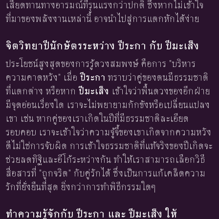
เสียดทานทางอารมณ์ที่รุนแรงกว่าปกติ ซึ่งหากไม่เข้าใจ
ที่มาของพลังงานเหล่านี้ อาจนำไปสู่การแตกหักได้ง่าย
จิตวิทยาปีนักษัตรระหว่าง ปีระกา กับ ปีมะเส็ง
ประโยชน์สูงสุดของการรู้ดวงสมพงษ์ คือการ "บริหาร
ความคาดหวัง" เมื่อ
ปีระกา
ทราบว่าคู่ของตนมีธรรมชาติ
ที่แตกต่าง หรือหาก
ปีมะเส็ง
เข้าใจว่าพื้นดวงของอีกฝ่าย
มีจุดอ่อนเรื่องใด เราจะไม่พยายามกักขังหรือเปลี่ยนแปลง
เขา เช่น หากคู่ของเราเกิดในปีที่มีธรรมชาติละเอียด
รอบคอบ เราจะเข้าใจว่าความจู้จี้ของเขาเกิดจากความหวัง
ดีไม่ใช่การจับผิด การเข้าใจธรรมชาติที่แท้จริงของปีเกิดจะ
ช่วยลดทิฐิและอีโก้ระหว่างกัน ทำให้เราสามารถเลือกวิธี
สื่อสารที่ "ถูกจริต" กับคู่รักได้ ซึ่งเป็นการแก้เคล็ดความ
รักที่ยั่งยืนที่สุด ยิ่งกว่าการทำพิธีกรรมใดๆ
ทำความรู้จักกับ ปีระกา และ ปีมะเส็ง ให้