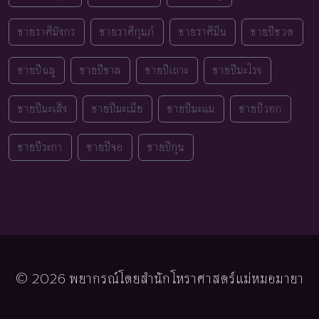
ชายราศีมังกร
ชายราศีกุมภ์
ชายราศีมีน
ชายปีชวด
ชายปีฉลู
ชายปีขาล
ชายปีเถาะ
ชายปีมะโรง
ชายปีมะเส็ง
ชายปีมะเมีย
ชายปีมะแม
ชายปีวอก
ชายปีระกา
ชายปีจอ
ชายปีกุน
© 2026 พยากรณ์โดยสำนักโหราศาสตร์แม่หมอมายา