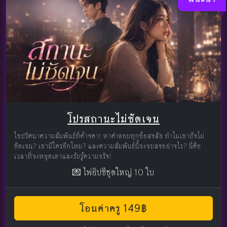
โปรสถานะไม่ชัดเจน
ไขปริศนาความสัมพันธ์ที่ค้างคา! หาคำตอบทุกข้อสงสัย ทำไมเขาถึงไม่
ชัดเจน? เขามีใครอีกไหม? และความสัมพันธ์นี้จะจบลงอย่างไร? นี่คือ
เวลาที่จะหยุดเดาและรับรู้ความจริง!
💌 ไพ่ยิปซีชุดใหญ่ 10 ใบ
โอนค่าครู 149฿