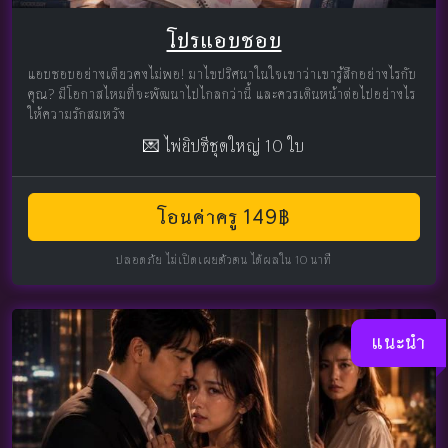
โปรแอบชอบ
แอบชอบอย่างเดียวคงไม่พอ! มาไขปริศนาในใจเขาว่าเขารู้สึกอย่างไรกับ
คุณ? มีโอกาสไหมที่จะพัฒนาไปไกลกว่านี้ และควรเดินหน้าต่อไปอย่างไร
ให้ความรักสมหวัง
💌 ไพ่ยิปซีชุดใหญ่ 10 ใบ
โอนค่าครู 149฿
ปลอดภัย ไม่เปิดเผยตัวตน ได้ผลใน 10 นาที
แนะนำ