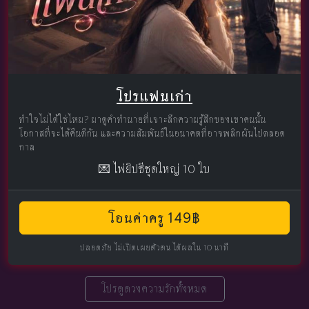
โปรแฟนเก่า
ทำใจไม่ได้ใช่ไหม? มาดูคำทำนายที่เจาะลึกความรู้สึกของเขาคนนั้น
โอกาสที่จะได้คืนดีกัน และความสัมพันธ์ในอนาคตที่อาจพลิกผันไปตลอด
กาล
💌 ไพ่ยิปซีชุดใหญ่ 10 ใบ
โอนค่าครู 149฿
ปลอดภัย ไม่เปิดเผยตัวตน ได้ผลใน 10 นาที
โปรดูดวงความรักทั้งหมด