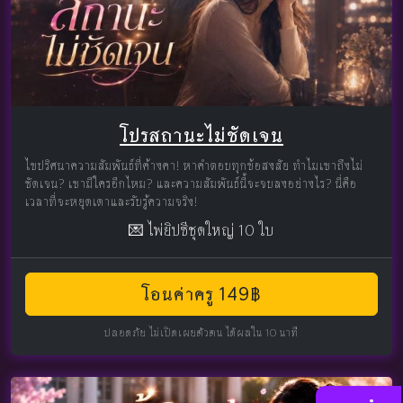
โปรสถานะไม่ชัดเจน
ไขปริศนาความสัมพันธ์ที่ค้างคา! หาคำตอบทุกข้อสงสัย ทำไมเขาถึงไม่
ชัดเจน? เขามีใครอีกไหม? และความสัมพันธ์นี้จะจบลงอย่างไร? นี่คือ
เวลาที่จะหยุดเดาและรับรู้ความจริง!
💌 ไพ่ยิปซีชุดใหญ่ 10 ใบ
โอนค่าครู 149฿
ปลอดภัย ไม่เปิดเผยตัวตน ได้ผลใน 10 นาที