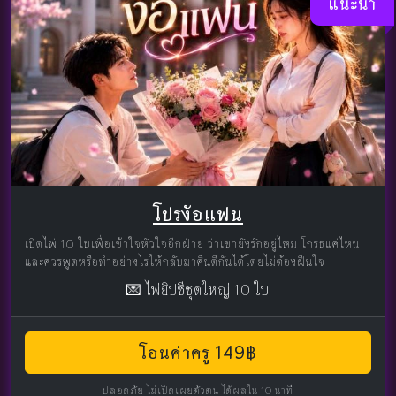
แนะนำ
โปรง้อแฟน
เปิดไพ่ 10 ใบเพื่อเข้าใจหัวใจอีกฝ่าย ว่าเขายังรักอยู่ไหม โกรธแค่ไหน
และควรพูดหรือทำอย่างไรให้กลับมาคืนดีกันได้โดยไม่ต้องฝืนใจ
💌 ไพ่ยิปซีชุดใหญ่ 10 ใบ
โอนค่าครู 149฿
ปลอดภัย ไม่เปิดเผยตัวตน ได้ผลใน 10 นาที