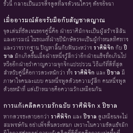
ขั้วนี้ กลายเป็นแรงดึงดูดที่ลงตัวจนใครๆ ต้องอิจฉา
เมื่ออารมณ์ต้องรับมือกับสัญชาตญาณ
จุดเด่นที่ชัดเจนของคู่นี้คือ ฝ่ายราศีมักจะเป็นผู้สร้างสีสัน
และอารมณ์ ในขณะที่ฝ่ายปีนักษัตรจะเป็นผู้กำหนดทิศทาง
และวางรากฐาน ปัญหาลิ้นกับฟันระหว่าง
ราศีพิจิก
กับ
ปี
ขาล
มักเกิดขึ้นเมื่อฝ่ายหนึ่งรู้สึกว่าอีกฝ่ายแข็งทื่อเกินไป
หรืออีกฝ่ายรำคาญความจุกจิกแปรปรวน วิธีแก้ที่ดีที่สุด
สำหรับคู่นี้คือการตระหนักว่า ทั้ง
ราศีพิจิก
และ
ปีขาล
มี
ภาษาใจคนละแบบ คนหนึ่งพูดด้วยความรู้สึก คนหนึ่งพูด
ด้วยหน้าที่ แต่เป้าหมายคือความรักเหมือนกัน
การแก้เคล็ดความรักฉบับ ราศีพิจิก x ปีขาล
หากดวงชะตาบอกว่า
ราศีพิจิก
และ
ปีขาล
ดูเหมือนจะไม่
สมพงษ์กัน อย่าเพิ่งตื่นตระหนก เพราะในความขัดแย้งมัก