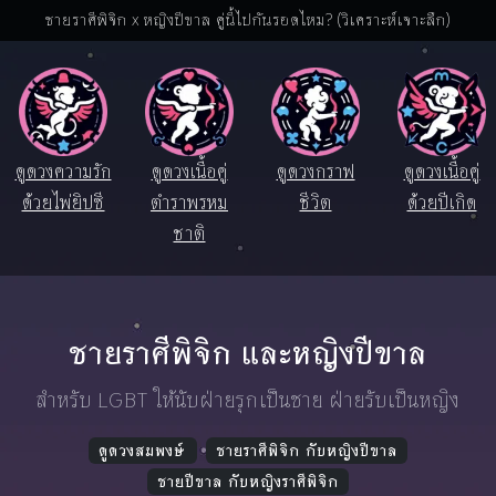
ชายราศีพิจิก x หญิงปีขาล คู่นี้ไปกันรอดไหม? (วิเคราะห์เจาะลึก)
ดูดวงความรัก
ดูดวงเนื้อคู่
ดูดวงกราฟ
ดูดวงเนื้อคู่
ด้วยไพ่ยิปซี
ตำราพรหม
ชีวิต
ด้วยปีเกิด
ชาติ
ชายราศีพิจิก และหญิงปีขาล
สำหรับ LGBT ให้นับฝ่ายรุกเป็นชาย ฝ่ายรับเป็นหญิง
ดูดวงสมพงษ์
ชายราศีพิจิก กับหญิงปีขาล
ชายปีขาล กับหญิงราศีพิจิก