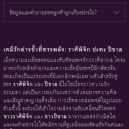
ข้อมูลและคำถามของลูกค้าถูกเก็บอย่างไร?
เคมีรักต่างขั้วที่ทรงพลัง: ราศีพิจิก ปะทะ ปีขาล
เมื่อความละเอียดอ่อนและซับซ้อนของจักรราศีสากล โคจร
มาพบกับพลังอำนาจและความเชื่อมั่นของปีนักษัตรจีน
ย่อมเกิดเป็นแรงปะทะที่มีเอกลักษณ์เฉพาะตัวสำหรับคู่
ของ
ราศีพิจิก
และ
ปีขาล
นี่ไม่ใช่เรื่องราวความรัก
ธรรมดา แต่เป็นการพบกันระหว่างตัวตนทางความคิด
และสัญชาตญาณดั้งเดิม การเช็คดวงสมพงษ์ในรูปแบบ
ข้ามขั้วนี้ จะช่วยให้เข้าใจว่าพลังงานขับเคลื่อนชีวิตของ
ชาวราศีพิจิก
และ
ชาวปีขาล
มาจากแหล่งกำเนิดใด
และจะทำอย่างไรให้พลังงานที่ดูเหมือนจะขัดแย้งกันคนละ