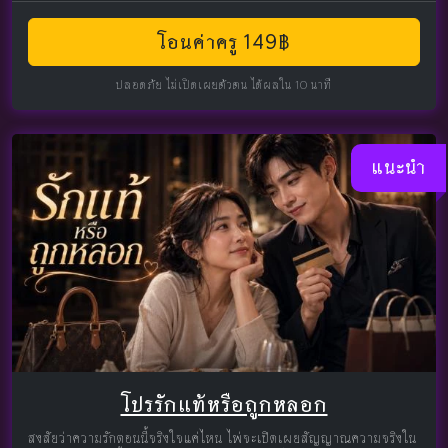
โอนค่าครู 149฿
ปลอดภัย ไม่เปิดเผยตัวตน ได้ผลใน 10 นาที
แนะนำ
โปรรักแท้หรือถูกหลอก
สงสัยว่าความรักตอนนี้จริงใจแค่ไหน ไพ่จะเปิดเผยสัญญาณความจริงใน