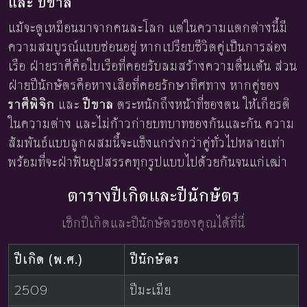
และ ปีขาล
แม้จะดูเหมือนมาจากคนละโลก แต่ในความแตกต่างนี้มี
ความสมบูรณ์แบบซ่อนอยู่ หากเปรียบชีวิตคู่เป็นการล่อง
เรือ ฝ่ายราศีคือใบเรือที่คอยรับลมสร้างความตื่นเต้น ส่วน
ฝ่ายปีนักษัตรคือหางเสือที่คอยรักษาทิศทาง หากคู่ของ
ราศีพิจิก
และ
ปีขาล
ตระหนักถึงหน้าที่ของตน ให้เกียรติ
ในความต่าง และไม่ก้าวก่ายบทบาทของกันและกัน ความ
สัมพันธ์แบบลูกผสมนี้จะแข็งแกร่งกว่าคู่ทั่วไปหลายเท่า
พร้อมที่จะฝ่าฟันอุปสรรคทุกรูปแบบไปด้วยกันจนแก่เฒ่า
ตารางปีเกิดและปีนักษัตร
เช็กปีเกิดและปีนักษัตรของคุณได้ที่นี่
ปีเกิด (พ.ศ.)
ปีนักษัตร
2509
ปีมะเมีย