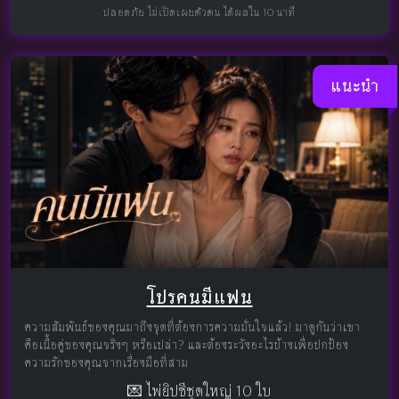
ปลอดภัย ไม่เปิดเผยตัวตน ได้ผลใน 10 นาที
แนะนำ
โปรคนมีแฟน
ความสัมพันธ์ของคุณมาถึงจุดที่ต้องการความมั่นใจแล้ว! มาดูกันว่าเขา
คือเนื้อคู่ของคุณจริงๆ หรือเปล่า? และต้องระวังอะไรบ้างเพื่อปกป้อง
ความรักของคุณจากเรื่องมือที่สาม
💌 ไพ่ยิปซีชุดใหญ่ 10 ใบ