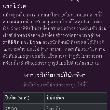
และ ปีชวด
แม้จะดูเหมือนมาจากคนละโลก แต่ในความแตกต่างนี้มี
ความสมบูรณ์แบบซ่อนอยู่ หากเปรียบชีวิตคู่เป็นการล่อง
เรือ ฝ่ายราศีคือใบเรือที่คอยรับลมสร้างความตื่นเต้น ส่วน
ฝ่ายปีนักษัตรคือหางเสือที่คอยรักษาทิศทาง หากคู่ของ
ราศีพิจิก
และ
ปีชวด
ตระหนักถึงหน้าที่ของตน ให้เกียรติ
ในความต่าง และไม่ก้าวก่ายบทบาทของกันและกัน ความ
สัมพันธ์แบบลูกผสมนี้จะแข็งแกร่งกว่าคู่ทั่วไปหลายเท่า
พร้อมที่จะฝ่าฟันอุปสรรคทุกรูปแบบไปด้วยกันจนแก่เฒ่า
ตารางปีเกิดและปีนักษัตร
เช็กปีเกิดและปีนักษัตรของคุณได้ที่นี่
ปีเกิด (พ.ศ.)
ปีนักษัตร
2509
ปีมะเมีย