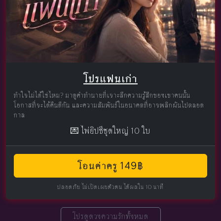
โปรแฟนเก่า
ทำใจไม่ได้ใช่ไหม? มาดูคำทำนายที่เจาะลึกความรู้สึกของเขาคนนั้น
โอกาสที่จะได้คืนดีกัน และความสัมพันธ์ในอนาคตที่อาจพลิกผันไปตลอด
กาล
💌 ไพ่ยิปซีชุดใหญ่ 10 ใบ
โอนค่าครู 149฿
ปลอดภัย ไม่เปิดเผยตัวตน ได้ผลใน 10 นาที
โปรดูดวงความรักทั้งหมด