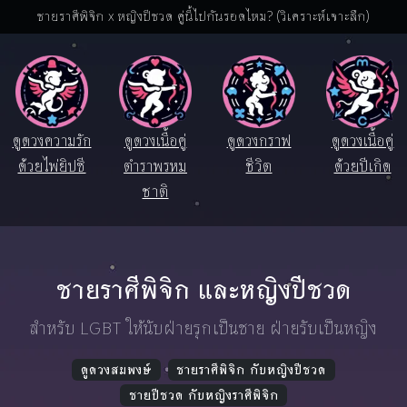
ชายราศีพิจิก x หญิงปีชวด คู่นี้ไปกันรอดไหม? (วิเคราะห์เจาะลึก)
ดูดวงความรัก
ดูดวงเนื้อคู่
ดูดวงกราฟ
ดูดวงเนื้อคู่
ด้วยไพ่ยิปซี
ตำราพรหม
ชีวิต
ด้วยปีเกิด
ชาติ
ชายราศีพิจิก และหญิงปีชวด
สำหรับ LGBT ให้นับฝ่ายรุกเป็นชาย ฝ่ายรับเป็นหญิง
ดูดวงสมพงษ์
ชายราศีพิจิก กับหญิงปีชวด
ชายปีชวด กับหญิงราศีพิจิก