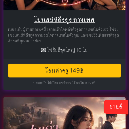
โปรเสน่ห์ดึงดูดทางเพศ
เหมาะกับผู้ชายทุกเพศที่อยากเข้าใจพลังดึงดูดทางเพศในตัวเอง ไพ่จะ
เผยเสน่ห์ที่ดึงดูดความสนใจทางเพศในตัวคุณ และเผยวิธีเพิ่มแรงดึงดูด
ต่อคนที่คุณหมายปอง
💌 ไพ่ยิปซีชุดใหญ่ 10 ใบ
โอนค่าครู 149฿
ปลอดภัย ไม่เปิดเผยตัวตน ได้ผลใน 10 นาที
ขายดี