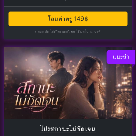
โอนค่าครู 149฿
ปลอดภัย ไม่เปิดเผยตัวตน ได้ผลใน 10 นาที
แนะนำ
โปรสถานะไม่ชัดเจน