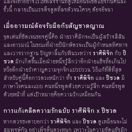
และจะทำอย่างไรให้พลังงานที่ดูเหมือนจะขัดแย้งกันคนละ
ขั้วนี้ กลายเป็นแรงดึงดูดที่ลงตัวจนใครๆ ต้องอิจฉา
เมื่ออารมณ์ต้องรับมือกับสัญชาตญาณ
จุดเด่นที่ชัดเจนของคู่นี้คือ ฝ่ายราศีมักจะเป็นผู้สร้างสีสัน
และอารมณ์ ในขณะที่ฝ่ายปีนักษัตรจะเป็นผู้กำหนดทิศทาง
และวางรากฐาน ปัญหาลิ้นกับฟันระหว่าง
ราศีพิจิก
กับ
ปี
ชวด
มักเกิดขึ้นเมื่อฝ่ายหนึ่งรู้สึกว่าอีกฝ่ายแข็งทื่อเกินไป
หรืออีกฝ่ายรำคาญความจุกจิกแปรปรวน วิธีแก้ที่ดีที่สุด
สำหรับคู่นี้คือการตระหนักว่า ทั้ง
ราศีพิจิก
และ
ปีชวด
มี
ภาษาใจคนละแบบ คนหนึ่งพูดด้วยความรู้สึก คนหนึ่งพูด
ด้วยหน้าที่ แต่เป้าหมายคือความรักเหมือนกัน
การแก้เคล็ดความรักฉบับ ราศีพิจิก x ปีชวด
หากดวงชะตาบอกว่า
ราศีพิจิก
และ
ปีชวด
ดูเหมือนจะไม่
สมพงษ์กัน อย่าเพิ่งตื่นตระหนก เพราะในความขัดแย้งมัก