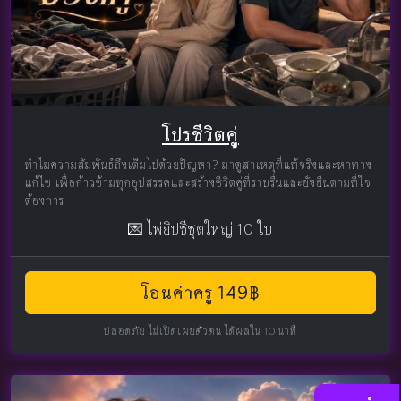
โปรชีวิตคู่
ทำไมความสัมพันธ์ถึงเต็มไปด้วยปัญหา? มาดูสาเหตุที่แท้จริงและหาทาง
แก้ไข เพื่อก้าวข้ามทุกอุปสรรคและสร้างชีวิตคู่ที่ราบรื่นและยั่งยืนตามที่ใจ
ต้องการ
💌 ไพ่ยิปซีชุดใหญ่ 10 ใบ
โอนค่าครู 149฿
ปลอดภัย ไม่เปิดเผยตัวตน ได้ผลใน 10 นาที