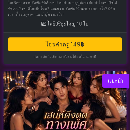
ไขปริศนาความสัมพันธ์ที่ค้างคา! หาคำตอบทุกข้อสงสัย ทำไมเขาถึงไม่
ชัดเจน? เขามีใครอีกไหม? และความสัมพันธ์นี้จะจบลงอย่างไร? นี่คือ
เวลาที่จะหยุดเดาและรับรู้ความจริง!
💌 ไพ่ยิปซีชุดใหญ่ 10 ใบ
โอนค่าครู 149฿
ปลอดภัย ไม่เปิดเผยตัวตน ได้ผลใน 10 นาที
แนะนำ