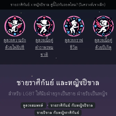
ชายราศีกันย์ x หญิงปีขาล คู่นี้ไปกันรอดไหม? (วิเคราะห์เจาะลึก)
ดูดวงความรัก
ดูดวงเนื้อคู่
ดูดวงกราฟ
ดูดวงเนื้อคู่
ด้วยไพ่ยิปซี
ตำราพรหม
ชีวิต
ด้วยปีเกิด
ชาติ
ชายราศีกันย์ และหญิงปีขาล
สำหรับ LGBT ให้นับฝ่ายรุกเป็นชาย ฝ่ายรับเป็นหญิง
ดูดวงสมพงษ์
ชายราศีกันย์ กับหญิงปีขาล
ชายปีขาล กับหญิงราศีกันย์