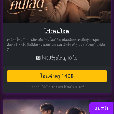
โปรคนโสด
เหนื่อยไหมกับการต้องเป็น "คนโสด"? มาปลดล็อกดวงเนื้อคู่ของคุณ
ค้นหาว่าคนในฝันมีลักษณะแบบไหน และเมื่อไหร่ที่คุณจะได้เจอรักแท้สัก
ที!
💌 ไพ่ยิปซีชุดใหญ่ 10 ใบ
โอนค่าครู 149฿
ปลอดภัย ไม่เปิดเผยตัวตน ได้ผลใน 10 นาที
แนะนำ