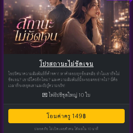
โปรสถานะไม่ชัดเจน
ไขปริศนาความสัมพันธ์ที่ค้างคา! หาคำตอบทุกข้อสงสัย ทำไมเขาถึงไม่
ชัดเจน? เขามีใครอีกไหม? และความสัมพันธ์นี้จะจบลงอย่างไร? นี่คือ
เวลาที่จะหยุดเดาและรับรู้ความจริง!
💌 ไพ่ยิปซีชุดใหญ่ 10 ใบ
โอนค่าครู 149฿
ปลอดภัย ไม่เปิดเผยตัวตน ได้ผลใน 10 นาที