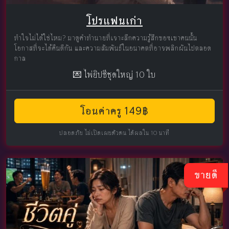
โปรแฟนเก่า
ทำใจไม่ได้ใช่ไหม? มาดูคำทำนายที่เจาะลึกความรู้สึกของเขาคนนั้น
โอกาสที่จะได้คืนดีกัน และความสัมพันธ์ในอนาคตที่อาจพลิกผันไปตลอด
กาล
💌 ไพ่ยิปซีชุดใหญ่ 10 ใบ
โอนค่าครู 149฿
ปลอดภัย ไม่เปิดเผยตัวตน ได้ผลใน 10 นาที
ขายดี