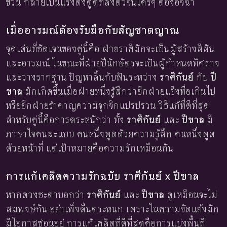
ขั้วนี้ กลายเป็นแรงดึงดูดที่ลงตัวจนใครๆ ต้องอิจฉา
เมื่ออารมณ์ต้องรับมือกับสัญชาตญาณ
จุดเด่นที่ชัดเจนของคู่นี้คือ ฝ่ายราศีมักจะเป็นผู้สร้างสีสัน
และอารมณ์ ในขณะที่ฝ่ายปีนักษัตรจะเป็นผู้กำหนดทิศทาง
และวางรากฐาน ปัญหาลิ้นกับฟันระหว่าง
ราศีกันย์
กับ
ปี
ขาล
มักเกิดขึ้นเมื่อฝ่ายหนึ่งรู้สึกว่าอีกฝ่ายแข็งทื่อเกินไป
หรืออีกฝ่ายรำคาญความจุกจิกแปรปรวน วิธีแก้ที่ดีที่สุด
สำหรับคู่นี้คือการตระหนักว่า ทั้ง
ราศีกันย์
และ
ปีขาล
มี
ภาษาใจคนละแบบ คนหนึ่งพูดด้วยความรู้สึก คนหนึ่งพูด
ด้วยหน้าที่ แต่เป้าหมายคือความรักเหมือนกัน
การแก้เคล็ดความรักฉบับ ราศีกันย์ x ปีขาล
หากดวงชะตาบอกว่า
ราศีกันย์
และ
ปีขาล
ดูเหมือนจะไม่
สมพงษ์กัน อย่าเพิ่งตื่นตระหนก เพราะในความขัดแย้งมัก
มีโอกาสซ่อนอยู่ การแก้เคล็ดที่ดีที่สุดคือการแบ่งพื้นที่