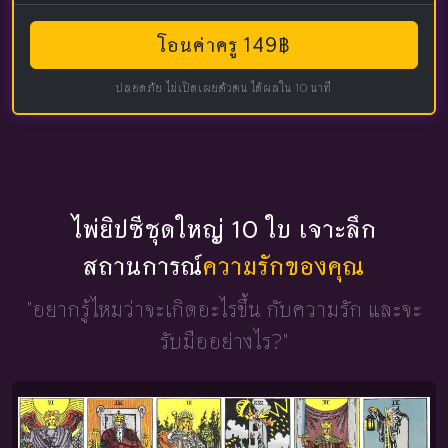
โอนค่าครู 149฿
ปลอดภัย ไม่เปิดเผยตัวตน ได้ผลใน 10 นาที
ไพ่ยิปซีชุดใหญ่ 10 ใบ เจาะลึก
สถานการณ์
ความรักของคุณ
"อยากรู้ไหมว่าจะเกิดอะไรขึ้น
กับความรัก และจะ
รับมืออย่างไร?"