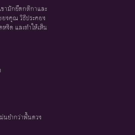
เขามักยึดกติกาและ
ของคุณ วิธีประคอง
ุดหงิด และทำให้เห็น
า
ม่นยำกว่าพื้นดวง