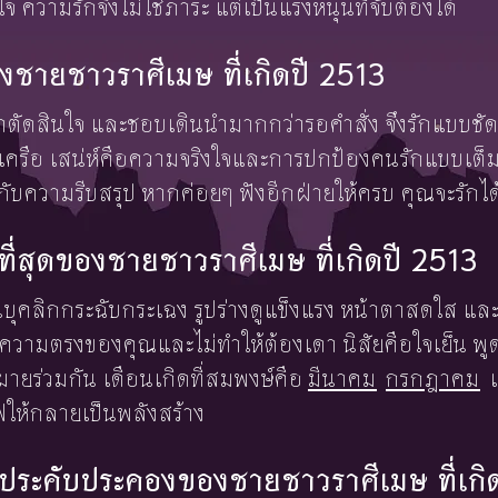
ใจ ความรักจึงไม่ใช่ภาระ แต่เป็นแรงหนุนที่จับต้องได้
ชายชาวราศีเมษ ที่เกิดปี 2513
าตัดสินใจ และชอบเดินนำมากกว่ารอคำสั่ง จึงรักแบบชั
มเครือ เสน่ห์คือความจริงใจและการปกป้องคนรักแบบเต็มมื
กับความรีบสรุป หากค่อยๆ ฟังอีกฝ่ายให้ครบ คุณจะรักได
งษ์ที่สุดของชายชาวราศีเมษ ที่เกิดปี 2513
ป็นคนบุคลิกกระฉับกระเฉง รูปร่างดูแข็งแรง หน้าตาสดใส แ
ใจความตรงของคุณและไม่ทำให้ต้องเดา นิสัยคือใจเย็น พ
มายร่วมกัน เดือนเกิดที่สมพงษ์คือ
มีนาคม
กรกฎาคม
ฟให้กลายเป็นพลังสร้าง
้องประคับประคองของชายชาวราศีเมษ ที่เกิ