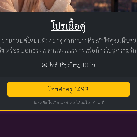
โปรเนื้อคู่
คู่มานานแค่ไหนแล้ว? มาดูคำทำนายที่จะทำให้คุณเห็นห
แท้จริง พร้อมบอกช่วงเวลาและแนวทางเพื่อก้าวไปสู่ความรัก
💌 ไพ่ยิปซีชุดใหญ่ 10 ใบ
โอนค่าครู 149฿
ปลอดภัย ไม่เปิดเผยตัวตน ได้ผลใน 10 นาที