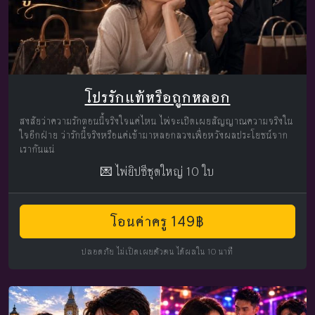
โปรรักแท้หรือถูกหลอก
สงสัยว่าความรักตอนนี้จริงใจแค่ไหน ไพ่จะเปิดเผยสัญญาณความจริงใน
ใจอีกฝ่าย ว่ารักนี้จริงหรือแค่เข้ามาหลอกลวงเพื่อหวังผลประโยชน์จาก
เรากันแน่
💌 ไพ่ยิปซีชุดใหญ่ 10 ใบ
โอนค่าครู 149฿
ปลอดภัย ไม่เปิดเผยตัวตน ได้ผลใน 10 นาที