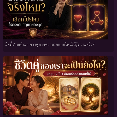
มือที่สามเข้ามา ควรดูดวงความรักแบบไหนให้รู้ความจริง?