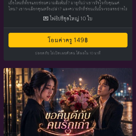
เบื่อไหมที่ต้องแอบซ่อนความสัมพันธ์? มาดูกันว่าเขาจริงใจกับคุณแค่
ไหน? เขาจะเลือกคุณหรือเปล่า? และความรักที่ซ่อนเร้นนี้จะจบลงอย่างไร
💌 ไพ่ยิปซีชุดใหญ่ 10 ใบ
โอนค่าครู 149฿
ปลอดภัย ไม่เปิดเผยตัวตน ได้ผลใน 10 นาที