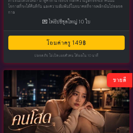
ทำใจไม่ได้ใช่ไหม? มาดูคำทำนายที่เจาะลึกความรู้สึกของเขาคนนั้น
โอกาสที่จะได้คืนดีกัน และความสัมพันธ์ในอนาคตที่อาจพลิกผันไปตลอด
กาล
💌 ไพ่ยิปซีชุดใหญ่ 10 ใบ
โอนค่าครู 149฿
ปลอดภัย ไม่เปิดเผยตัวตน ได้ผลใน 10 นาที
ขายดี