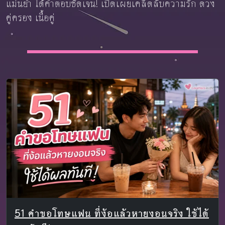
แม่นยำ ได้คำตอบชัดเจน! เปิดเผยเคล็ดลับความรัก ดวง
คู่ครอง เนื้อคู่
51 คําขอโทษแฟน ที่ง้อแล้วหายงอนจริง ใช้ได้