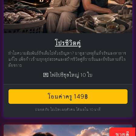
โปรชีวิตคู่
ทำไมความสัมพันธ์ถึงเต็มไปด้วยปัญหา? มาดูสาเหตุที่แท้จริงและหาทาง
แก้ไข เพื่อก้าวข้ามทุกอุปสรรคและสร้างชีวิตคู่ที่ราบรื่นและยั่งยืนตามที่ใจ
ต้องการ
💌 ไพ่ยิปซีชุดใหญ่ 10 ใบ
โอนค่าครู 149฿
ปลอดภัย ไม่เปิดเผยตัวตน ได้ผลใน 10 นาที
ขายดี