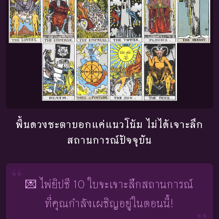
พื้นดวงชะตาบอกแค่แนวโน้ม ไม่ได้เจาะลึก
สถานการณ์ปัจจุบัน
💌 ไพ่ยิปซี 10 ใบจะเจาะลึกสถานการณ์
ที่คุณกำลังเผชิญอยู่ในตอนนี้!