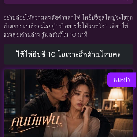
อย่าปล่อยให้ความสงสัยค้างคาใจ! ไพ่ยิปซีชุดใหญ่จะไขทุก
คำตอบ: เขาคิดอะไรอยู่? ทำอย่างไรให้สมหวัง? เลือกไพ่
ของคุณด้านล่าง รู้ผลทันทีใน 10 นาที
ให้ไพ่ยิปซี 10 ใบเจาะลึกด้านไหนคะ
แนะนำ