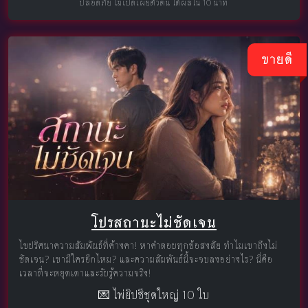
ปลอดภัย ไม่เปิดเผยตัวตน ได้ผลใน 10 นาที
ขายดี
โปรสถานะไม่ชัดเจน
ไขปริศนาความสัมพันธ์ที่ค้างคา! หาคำตอบทุกข้อสงสัย ทำไมเขาถึงไม่
ชัดเจน? เขามีใครอีกไหม? และความสัมพันธ์นี้จะจบลงอย่างไร? นี่คือ
เวลาที่จะหยุดเดาและรับรู้ความจริง!
💌 ไพ่ยิปซีชุดใหญ่ 10 ใบ