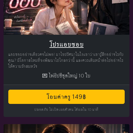
โปรแอบชอบ
แอบชอบอย่างเดียวคงไม่พอ! มาไขปริศนาในใจเขาว่าเขารู้สึกอย่างไรกับ
คุณ? มีโอกาสไหมที่จะพัฒนาไปไกลกว่านี้ และควรเดินหน้าต่อไปอย่างไร
ให้ความรักสมหวัง
💌 ไพ่ยิปซีชุดใหญ่ 10 ใบ
โอนค่าครู 149฿
ปลอดภัย ไม่เปิดเผยตัวตน ได้ผลใน 10 นาที