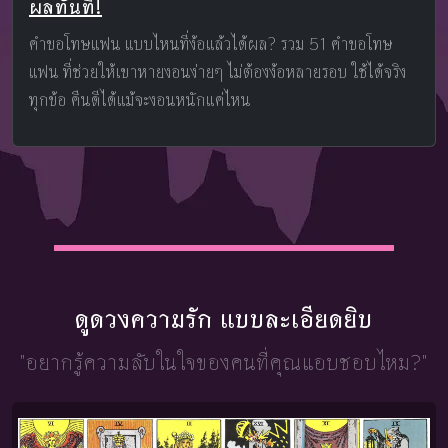
ผลทันที!
คําขอโทษแฟน แบบไหนที่ง้อแล้วได้ผล? รวม 51 คําขอโทษ
แฟน ที่ช่วยให้เขาหายงอนง่ายๆ ไม่ต้องง้อหลายรอบ ใช้ได้จริง
ทุกข้อ คืนดีได้แม้จะงอนหนักแค่ไหน
ดูดวงความรัก แบบละเอียดยิบ
"อยากรู้ความลับในใจ
ของคนที่คุณแอบชอบไหม?"