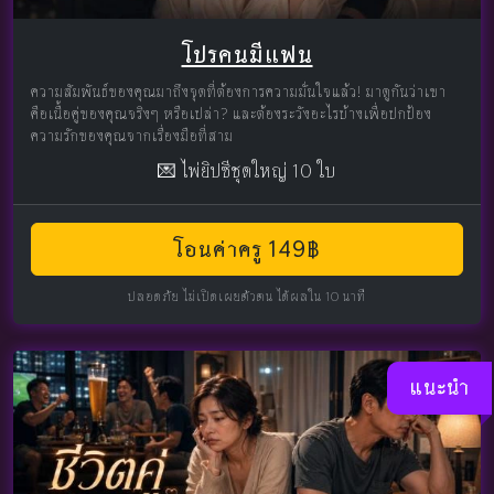
โปรคนมีแฟน
ความสัมพันธ์ของคุณมาถึงจุดที่ต้องการความมั่นใจแล้ว! มาดูกันว่าเขา
คือเนื้อคู่ของคุณจริงๆ หรือเปล่า? และต้องระวังอะไรบ้างเพื่อปกป้อง
ความรักของคุณจากเรื่องมือที่สาม
💌 ไพ่ยิปซีชุดใหญ่ 10 ใบ
โอนค่าครู 149฿
ปลอดภัย ไม่เปิดเผยตัวตน ได้ผลใน 10 นาที
แนะนำ