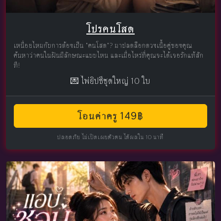
โปรคนโสด
เหนื่อยไหมกับการต้องเป็น "คนโสด"? มาปลดล็อกดวงเนื้อคู่ของคุณ
ค้นหาว่าคนในฝันมีลักษณะแบบไหน และเมื่อไหร่ที่คุณจะได้เจอรักแท้สัก
ที!
💌 ไพ่ยิปซีชุดใหญ่ 10 ใบ
โอนค่าครู 149฿
ปลอดภัย ไม่เปิดเผยตัวตน ได้ผลใน 10 นาที