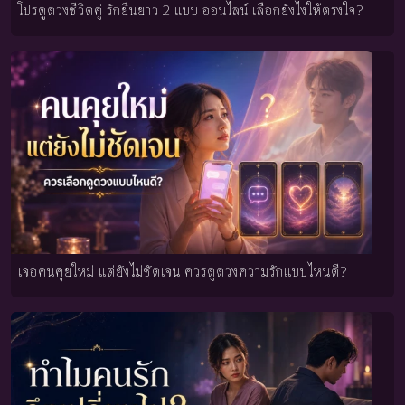
โปรดูดวงชีวิตคู่ รักยืนยาว 2 แบบ ออนไลน์ เลือกยังไงให้ตรงใจ?
เจอคนคุยใหม่ แต่ยังไม่ชัดเจน ควรดูดวงความรักแบบไหนดี?