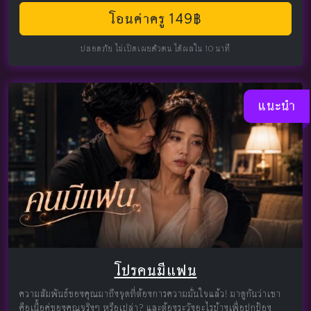
โอนค่าครู 149฿
ปลอดภัย ไม่เปิดเผยตัวตน ได้ผลใน 10 นาที
แนะนำ
โปรคนมีแฟน
ความสัมพันธ์ของคุณมาถึงจุดที่ต้องการความมั่นใจแล้ว! มาดูกันว่าเขา
คือเนื้อคู่ของคุณจริงๆ หรือเปล่า? และต้องระวังอะไรบ้างเพื่อปกป้อง