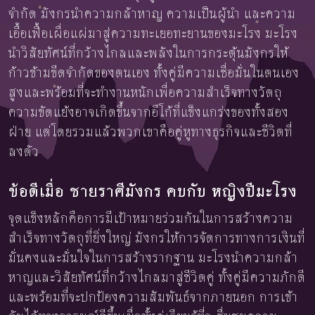
จำกัด มังกรนำความกล้าหาญ ความเป็นผู้นำ และความ
เอื้อเฟื้อเผื่อแผ่มาสู่ความทะเยอทะยานของมะโรง มะโรง
นำวิสัยทัศน์ที่กว้างไกลและพลังในการกระตุ้นมังกรให้
ก้าวข้ามขีดจำกัดของตนเอง ทั้งคู่มีความเชื่อมั่นในตนเอง
สูงและพร้อมที่จะทำงานหนักเพื่อความสำเร็จทางวัตถุ
ความขัดแย้งอาจเกิดขึ้นจากอีโก้ที่แข็งแกร่งของทั้งสอง
ฝ่าย แต่โดยรวมแล้วพวกเขาคือคู่หูทางธุรกิจและชีวิตที่
ลงตัว
ข้อดีเมื่อ ชายราศีมังกร คบกับ หญิงปีมะโรง
จุดแข็งหลักคือการมีเป้าหมายร่วมกันในการสร้างความ
สำเร็จทางวัตถุที่ยิ่งใหญ่ มังกรให้การจัดการทางการเงินที่
มั่นคงและมั่นใจในการสร้างรากฐาน มะโรงนำความกล้า
หาญและวิสัยทัศน์ที่กว้างไกลมาสู่ชีวิตคู่ ทั้งคู่มีความภักดี
และพร้อมที่จะปกป้องความสัมพันธ์จากภายนอก การเข้า