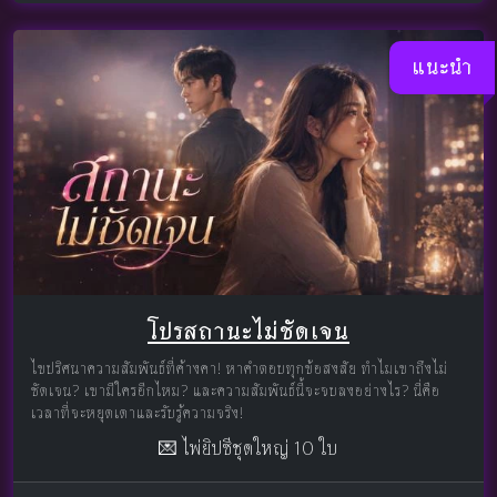
แนะนำ
โปรสถานะไม่ชัดเจน
ไขปริศนาความสัมพันธ์ที่ค้างคา! หาคำตอบทุกข้อสงสัย ทำไมเขาถึงไม่
ชัดเจน? เขามีใครอีกไหม? และความสัมพันธ์นี้จะจบลงอย่างไร? นี่คือ
เวลาที่จะหยุดเดาและรับรู้ความจริง!
💌 ไพ่ยิปซีชุดใหญ่ 10 ใบ