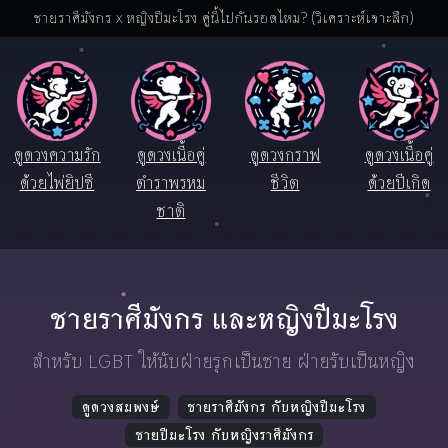
ชายราศีมังกร x หญิงปีมะโรง คู่นี้ไปกันรอดไหม? (วิเคราะห์เจาะลึก)
ดูดวงความรัก
ดูดวงเนื้อคู่
ดูดวงกราฟ
ดูดวงเนื้อคู่
ด้วยไพ่ยิปซี
ตำราพรหม
ชีวิต
ด้วยปีเกิด
ชาติ
ชายราศีมังกร และหญิงปีมะโรง
สำหรับ LGBT ให้นับฝ่ายรุกเป็นชาย ฝ่ายรับเป็นหญิง
ดูดวงสมพงษ์
ชายราศีมังกร กับหญิงปีมะโรง
ชายปีมะโรง กับหญิงราศีมังกร