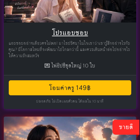
โปรแอบชอบ
แอบชอบอย่างเดียวคงไม่พอ! มาไขปริศนาในใจเขาว่าเขารู้สึกอย่างไรกับ
คุณ? มีโอกาสไหมที่จะพัฒนาไปไกลกว่านี้ และควรเดินหน้าต่อไปอย่างไร
ให้ความรักสมหวัง
💌 ไพ่ยิปซีชุดใหญ่ 10 ใบ
โอนค่าครู 149฿
ปลอดภัย ไม่เปิดเผยตัวตน ได้ผลใน 10 นาที
ขายดี