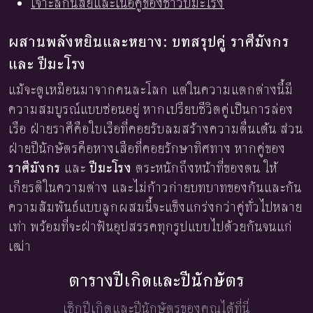
เจาะลึกนิสัยและเนื้อคู่ของชาวปีมะโรง
ผสานพลังหยินและหยาง: บทสรุปคู่ ราศีมังกร
และ ปีมะโรง
แม้จะดูเหมือนมาจากคนละโลก แต่ในความแตกต่างนี้มี
ความสมบูรณ์แบบซ่อนอยู่ หากเปรียบชีวิตคู่เป็นการล่อง
เรือ ฝ่ายราศีคือใบเรือที่คอยรับลมสร้างความตื่นเต้น ส่วน
ฝ่ายปีนักษัตรคือหางเสือที่คอยรักษาทิศทาง หากคู่ของ
ราศีมังกร
และ
ปีมะโรง
ตระหนักถึงหน้าที่ของตน ให้
เกียรติในความต่าง และไม่ก้าวก่ายบทบาทของกันและกัน
ความสัมพันธ์แบบลูกผสมนี้จะแข็งแกร่งกว่าคู่ทั่วไปหลาย
เท่า พร้อมที่จะฝ่าฟันอุปสรรคทุกรูปแบบไปด้วยกันจนแก่
เฒ่า
ตารางปีเกิดและปีนักษัตร
เช็กปีเกิดและปีนักษัตรของคุณได้ที่นี่