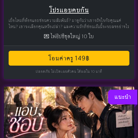
โปรแอบคบกัน
เบื่อไหมที่ต้องแอบซ่อนความสัมพันธ์? มาดูกันว่าเขาจริงใจกับคุณแค่
ไหน? เขาจะเลือกคุณหรือเปล่า? และความรักที่ซ่อนเร้นนี้จะจบลงอย่างไร
💌 ไพ่ยิปซีชุดใหญ่ 10 ใบ
โอนค่าครู 149฿
ปลอดภัย ไม่เปิดเผยตัวตน ได้ผลใน 10 นาที
แนะนำ