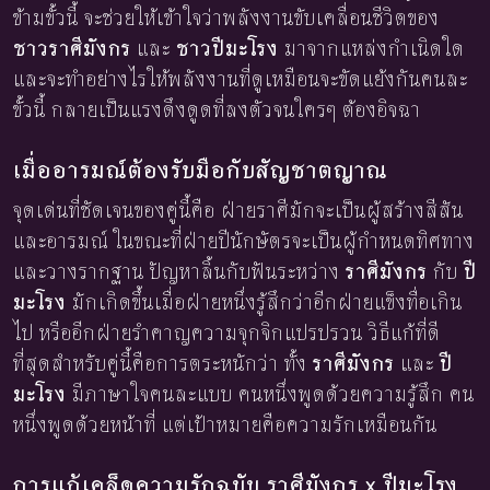
ข้ามขั้วนี้ จะช่วยให้เข้าใจว่าพลังงานขับเคลื่อนชีวิตของ
ชาวราศีมังกร
และ
ชาวปีมะโรง
มาจากแหล่งกำเนิดใด
และจะทำอย่างไรให้พลังงานที่ดูเหมือนจะขัดแย้งกันคนละ
ขั้วนี้ กลายเป็นแรงดึงดูดที่ลงตัวจนใครๆ ต้องอิจฉา
เมื่ออารมณ์ต้องรับมือกับสัญชาตญาณ
จุดเด่นที่ชัดเจนของคู่นี้คือ ฝ่ายราศีมักจะเป็นผู้สร้างสีสัน
และอารมณ์ ในขณะที่ฝ่ายปีนักษัตรจะเป็นผู้กำหนดทิศทาง
และวางรากฐาน ปัญหาลิ้นกับฟันระหว่าง
ราศีมังกร
กับ
ปี
มะโรง
มักเกิดขึ้นเมื่อฝ่ายหนึ่งรู้สึกว่าอีกฝ่ายแข็งทื่อเกิน
ไป หรืออีกฝ่ายรำคาญความจุกจิกแปรปรวน วิธีแก้ที่ดี
ที่สุดสำหรับคู่นี้คือการตระหนักว่า ทั้ง
ราศีมังกร
และ
ปี
มะโรง
มีภาษาใจคนละแบบ คนหนึ่งพูดด้วยความรู้สึก คน
หนึ่งพูดด้วยหน้าที่ แต่เป้าหมายคือความรักเหมือนกัน
การแก้เคล็ดความรักฉบับ ราศีมังกร x ปีมะโรง