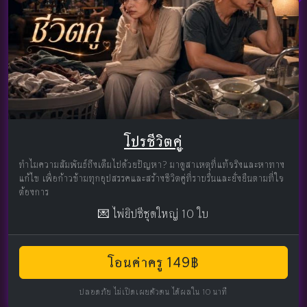
โปรชีวิตคู่
ทำไมความสัมพันธ์ถึงเต็มไปด้วยปัญหา? มาดูสาเหตุที่แท้จริงและหาทาง
แก้ไข เพื่อก้าวข้ามทุกอุปสรรคและสร้างชีวิตคู่ที่ราบรื่นและยั่งยืนตามที่ใจ
ต้องการ
💌 ไพ่ยิปซีชุดใหญ่ 10 ใบ
โอนค่าครู 149฿
ปลอดภัย ไม่เปิดเผยตัวตน ได้ผลใน 10 นาที