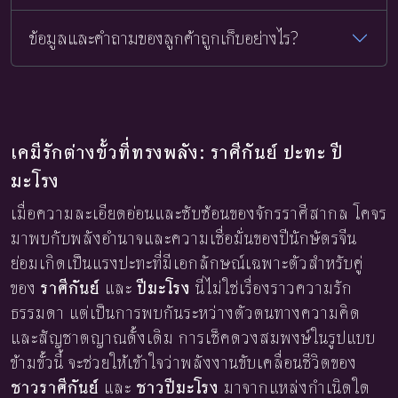
ข้อมูลและคำถามของลูกค้าถูกเก็บอย่างไร?
เคมีรักต่างขั้วที่ทรงพลัง: ราศีกันย์ ปะทะ ปี
มะโรง
เมื่อความละเอียดอ่อนและซับซ้อนของจักรราศีสากล โคจร
มาพบกับพลังอำนาจและความเชื่อมั่นของปีนักษัตรจีน
ย่อมเกิดเป็นแรงปะทะที่มีเอกลักษณ์เฉพาะตัวสำหรับคู่
ของ
ราศีกันย์
และ
ปีมะโรง
นี่ไม่ใช่เรื่องราวความรัก
ธรรมดา แต่เป็นการพบกันระหว่างตัวตนทางความคิด
และสัญชาตญาณดั้งเดิม การเช็คดวงสมพงษ์ในรูปแบบ
ข้ามขั้วนี้ จะช่วยให้เข้าใจว่าพลังงานขับเคลื่อนชีวิตของ
ชาวราศีกันย์
และ
ชาวปีมะโรง
มาจากแหล่งกำเนิดใด