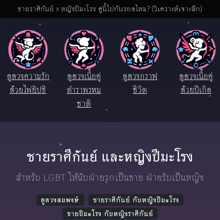
ชายราศีกันย์ x หญิงปีมะโรง คู่นี้ไปกันรอดไหม? (วิเคราะห์เจาะลึก)
ดูดวงความรัก
ดูดวงเนื้อคู่
ดูดวงกราฟ
ดูดวงเนื้อคู่
ด้วยไพ่ยิปซี
ตำราพรหม
ชีวิต
ด้วยปีเกิด
ชาติ
ชายราศีกันย์ และหญิงปีมะโรง
สำหรับ LGBT ให้นับฝ่ายรุกเป็นชาย ฝ่ายรับเป็นหญิง
ดูดวงสมพงษ์
ชายราศีกันย์ กับหญิงปีมะโรง
ชายปีมะโรง กับหญิงราศีกันย์