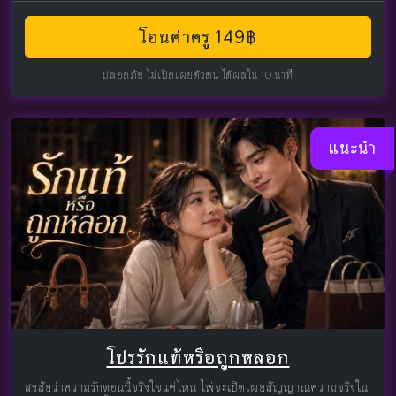
โอนค่าครู 149฿
ปลอดภัย ไม่เปิดเผยตัวตน ได้ผลใน 10 นาที
แนะนำ
โปรรักแท้หรือถูกหลอก
สงสัยว่าความรักตอนนี้จริงใจแค่ไหน ไพ่จะเปิดเผยสัญญาณความจริงใน