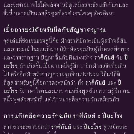
และจะทำอย่างไรให้พลังงานที่ดูเหมือนจะขัดแย้งกันคนละ
ขั้วนี้ กลายเป็นแรงดึงดูดที่ลงตัวจนใครๆ ต้องอิจฉา
เมื่ออารมณ์ต้องรับมือกับสัญชาตญาณ
จุดเด่นที่ชัดเจนของคู่นี้คือ ฝ่ายราศีมักจะเป็นผู้สร้างสีสัน
และอารมณ์ ในขณะที่ฝ่ายปีนักษัตรจะเป็นผู้กำหนดทิศทาง
และวางรากฐาน ปัญหาลิ้นกับฟันระหว่าง
ราศีกันย์
กับ
ปี
มะโรง
มักเกิดขึ้นเมื่อฝ่ายหนึ่งรู้สึกว่าอีกฝ่ายแข็งทื่อเกิน
ไป หรืออีกฝ่ายรำคาญความจุกจิกแปรปรวน วิธีแก้ที่ดี
ที่สุดสำหรับคู่นี้คือการตระหนักว่า ทั้ง
ราศีกันย์
และ
ปี
มะโรง
มีภาษาใจคนละแบบ คนหนึ่งพูดด้วยความรู้สึก คน
หนึ่งพูดด้วยหน้าที่ แต่เป้าหมายคือความรักเหมือนกัน
การแก้เคล็ดความรักฉบับ ราศีกันย์ x ปีมะโรง
หากดวงชะตาบอกว่า
ราศีกันย์
และ
ปีมะโรง
ดูเหมือนจะ