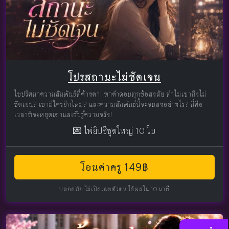
โปรสถานะไม่ชัดเจน
ไขปริศนาความสัมพันธ์ที่ค้างคา! หาคำตอบทุกข้อสงสัย ทำไมเขาถึงไม่
ชัดเจน? เขามีใครอีกไหม? และความสัมพันธ์นี้จะจบลงอย่างไร? นี่คือ
เวลาที่จะหยุดเดาและรับรู้ความจริง!
💌 ไพ่ยิปซีชุดใหญ่ 10 ใบ
โอนค่าครู 149฿
ปลอดภัย ไม่เปิดเผยตัวตน ได้ผลใน 10 นาที