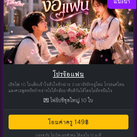
แนะนำ
โปรง้อแฟน
เปิดไพ่ 10 ใบเพื่อเข้าใจหัวใจอีกฝ่าย ว่าเขายังรักอยู่ไหม โกรธแค่ไหน
และควรพูดหรือทำอย่างไรให้กลับมาคืนดีกันได้โดยไม่ต้องฝืนใจ
💌 ไพ่ยิปซีชุดใหญ่ 10 ใบ
โอนค่าครู 149฿
ปลอดภัย ไม่เปิดเผยตัวตน ได้ผลใน 10 นาที