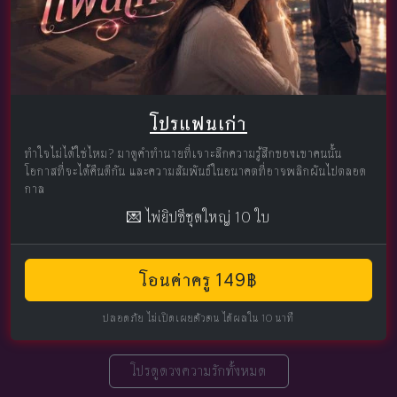
โปรแฟนเก่า
ทำใจไม่ได้ใช่ไหม? มาดูคำทำนายที่เจาะลึกความรู้สึกของเขาคนนั้น
โอกาสที่จะได้คืนดีกัน และความสัมพันธ์ในอนาคตที่อาจพลิกผันไปตลอด
กาล
💌 ไพ่ยิปซีชุดใหญ่ 10 ใบ
โอนค่าครู 149฿
ปลอดภัย ไม่เปิดเผยตัวตน ได้ผลใน 10 นาที
โปรดูดวงความรักทั้งหมด