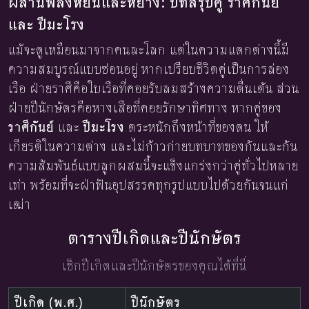
ผสานพลังหยินและหยาง: บทสรุปคู่ ราศีกันย์
และ ปีมะโรง
แม้จะดูเหมือนมาจากคนละโลก แต่ในความแตกต่างนี้มี
ความสมบูรณ์แบบซ่อนอยู่ หากเปรียบชีวิตคู่เป็นการล่อง
เรือ ฝ่ายราศีคือใบเรือที่คอยรับลมสร้างความตื่นเต้น ส่วน
ฝ่ายปีนักษัตรคือหางเสือที่คอยรักษาทิศทาง หากคู่ของ
ราศีกันย์
และ
ปีมะโรง
ตระหนักถึงหน้าที่ของตน ให้
เกียรติในความต่าง และไม่ก้าวก่ายบทบาทของกันและกัน
ความสัมพันธ์แบบลูกผสมนี้จะแข็งแกร่งกว่าคู่ทั่วไปหลาย
เท่า พร้อมที่จะฝ่าฟันอุปสรรคทุกรูปแบบไปด้วยกันจนแก่
เฒ่า
ตารางปีเกิดและปีนักษัตร
เช็กปีเกิดและปีนักษัตรของคุณได้ที่นี่
ปีเกิด (พ.ศ.)
ปีนักษัตร