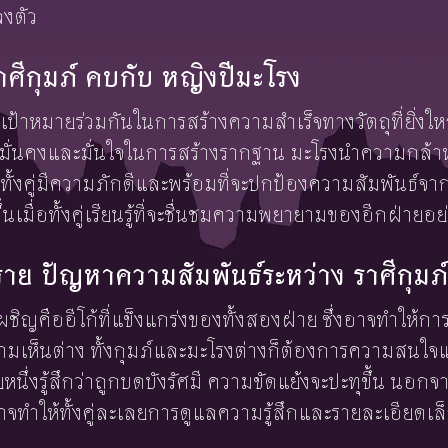
ลงตัว
ราศีกุมภ์ คบกับ หญิงปีมะโรง
เป้าหมายร่วมกันในการสร้างความสำเร็จทางวัตถุที่ยิ่งให
่มั่นคงและมั่นใจในการสร้างรากฐาน มะโรงนำความกล้าห
ู่ ทั้งคู่มีความภักดีและพร้อมที่จะปกป้องความสัมพันธ์
นเมื่อทั้งคู่เรียนรู้ที่จะชื่นชมความพยายามของอีกฝ่ายอย
 ปัญหาความสัมพันธ์ระหว่าง ราศีกุมภ์
ผชิญคืออีโก้ที่แข็งแกร่งของทั้งสองฝ่าย ซึ่งอาจทำให้ก
ความเห็นต่าง ทั้งกุมภ์และมะโรงต่างก็ต้องการความสนใ
นึ่งรู้สึกว่าถูกบดบังรัศมี ความขัดแย้งจะปะทุขึ้น นอก
ำให้ทั้งคู่ละเลยการดูแลความรู้สึกและรายละเอียดเล็