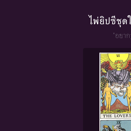
ไพ่ยิปซีชุ
"อยากร