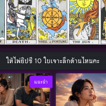
ให้ไพ่ยิปซี 10 ใบเจาะลึกด้านไหนคะ
แนะนำ