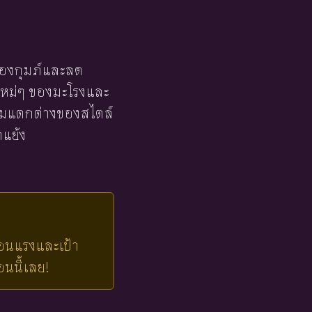
ของกุมภ์และลด
ิดใหม่ๆ ของมะโรงและ
วามแตกต่างของสไตล์
ดแย้ง
้อนแรงและเป้า
นนี้เลย!