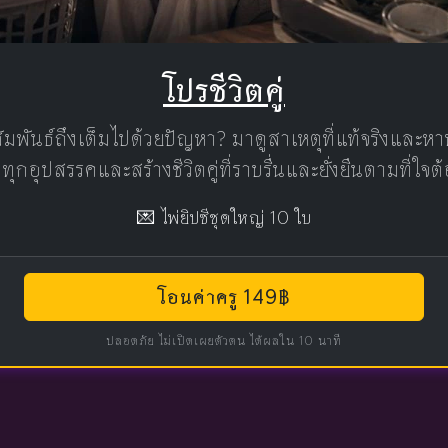
โปรชีวิตคู่
มพันธ์ถึงเต็มไปด้วยปัญหา? มาดูสาเหตุที่แท้จริงและห
มทุกอุปสรรคและสร้างชีวิตคู่ที่ราบรื่นและยั่งยืนตามที่ใจ
💌 ไพ่ยิปซีชุดใหญ่ 10 ใบ
โอนค่าครู 149฿
ปลอดภัย ไม่เปิดเผยตัวตน ได้ผลใน 10 นาที