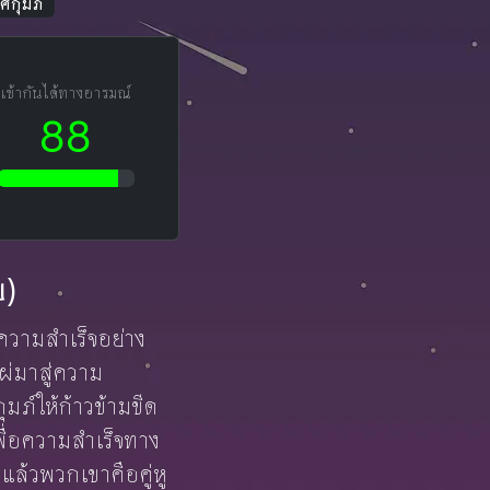
ีกุมภ์
เข้ากันได้ทางอารมณ์
88
ย)
ู่ความสำเร็จอย่าง
ผ่มาสู่ความ
มภ์ให้ก้าวข้ามขีด
พื่อความสำเร็จทาง
แล้วพวกเขาคือคู่หู