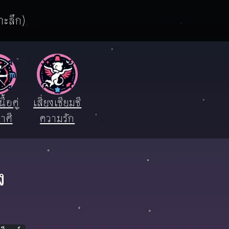
าะลึก)
ื้อคู่
เสี่ยงเซียมซี
าศี
ความรัก
ง