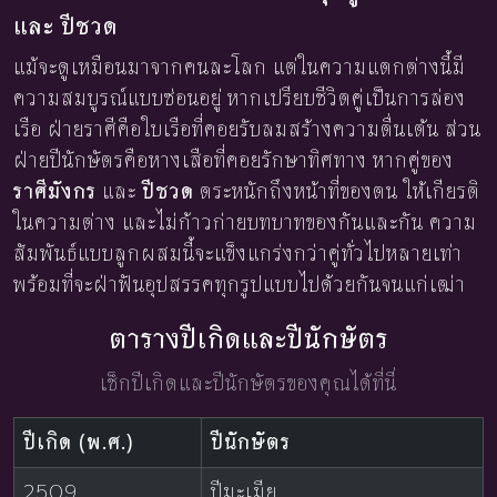
และ ปีชวด
แม้จะดูเหมือนมาจากคนละโลก แต่ในความแตกต่างนี้มี
ความสมบูรณ์แบบซ่อนอยู่ หากเปรียบชีวิตคู่เป็นการล่อง
เรือ ฝ่ายราศีคือใบเรือที่คอยรับลมสร้างความตื่นเต้น ส่วน
ฝ่ายปีนักษัตรคือหางเสือที่คอยรักษาทิศทาง หากคู่ของ
ราศีมังกร
และ
ปีชวด
ตระหนักถึงหน้าที่ของตน ให้เกียรติ
ในความต่าง และไม่ก้าวก่ายบทบาทของกันและกัน ความ
สัมพันธ์แบบลูกผสมนี้จะแข็งแกร่งกว่าคู่ทั่วไปหลายเท่า
พร้อมที่จะฝ่าฟันอุปสรรคทุกรูปแบบไปด้วยกันจนแก่เฒ่า
ตารางปีเกิดและปีนักษัตร
เช็กปีเกิดและปีนักษัตรของคุณได้ที่นี่
ปีเกิด (พ.ศ.)
ปีนักษัตร
2509
ปีมะเมีย