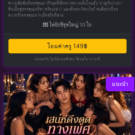
ความสัมพันธ์ของคุณมาถึงจุดที่ต้องการความมั่นใจแล้ว! มาดูกันว่าเขา
คือเนื้อคู่ของคุณจริงๆ หรือเปล่า? และต้องระวังอะไรบ้างเพื่อปกป้อง
ความรักของคุณจากเรื่องมือที่สาม
💌 ไพ่ยิปซีชุดใหญ่ 10 ใบ
โอนค่าครู 149฿
ปลอดภัย ไม่เปิดเผยตัวตน ได้ผลใน 10 นาที
แนะนำ