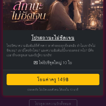
โปรสถานะไม่ชัดเจน
ไขปริศนาความสัมพันธ์ที่ค้างคา! หาคำตอบทุกข้อสงสัย ทำไมเขาถึงไม่
ชัดเจน? เขามีใครอีกไหม? และความสัมพันธ์นี้จะจบลงอย่างไร? นี่คือ
เวลาที่จะหยุดเดาและรับรู้ความจริง!
💌 ไพ่ยิปซีชุดใหญ่ 10 ใบ
โอนค่าครู 149฿
ปลอดภัย ไม่เปิดเผยตัวตน ได้ผลใน 10 นาที
โปรดูดวงความรักทั้งหมด