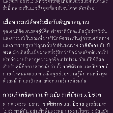
และจะทำอย่างไรให้พลังงานที่ดูเหมือนจะขัดแย้งกันคนละ
ขั้วนี้ กลายเป็นแรงดึงดูดที่ลงตัวจนใครๆ ต้องอิจฉา
เมื่ออารมณ์ต้องรับมือกับสัญชาตญาณ
จุดเด่นที่ชัดเจนของคู่นี้คือ ฝ่ายราศีมักจะเป็นผู้สร้างสีสัน
และอารมณ์ ในขณะที่ฝ่ายปีนักษัตรจะเป็นผู้กำหนดทิศทาง
และวางรากฐาน ปัญหาลิ้นกับฟันระหว่าง
ราศีมังกร
กับ
ปี
ชวด
มักเกิดขึ้นเมื่อฝ่ายหนึ่งรู้สึกว่าอีกฝ่ายแข็งทื่อเกินไป
หรืออีกฝ่ายรำคาญความจุกจิกแปรปรวน วิธีแก้ที่ดีที่สุด
สำหรับคู่นี้คือการตระหนักว่า ทั้ง
ราศีมังกร
และ
ปีชวด
มี
ภาษาใจคนละแบบ คนหนึ่งพูดด้วยความรู้สึก คนหนึ่งพูด
ด้วยหน้าที่ แต่เป้าหมายคือความรักเหมือนกัน
การแก้เคล็ดความรักฉบับ ราศีมังกร x ปีชวด
หากดวงชะตาบอกว่า
ราศีมังกร
และ
ปีชวด
ดูเหมือนจะ
ไม่สมพงษ์กัน อย่าเพิ่งตื่นตระหนก เพราะในความขัดแย้ง