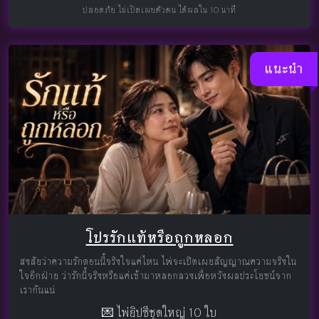
ปลอดภัย ไม่เปิดเผยตัวตน ได้ผลใน 10 นาที
แนะนำ
โปรรักแท้หรือถูกหลอก
สงสัยว่าความรักตอนนี้จริงใจแค่ไหน ไพ่จะเปิดเผยสัญญาณความจริงใน
ใจอีกฝ่าย ว่ารักนี้จริงหรือแค่เข้ามาหลอกลวงเพื่อหวังผลประโยชน์จาก
เรากันแน่
💌 ไพ่ยิปซีชุดใหญ่ 10 ใบ