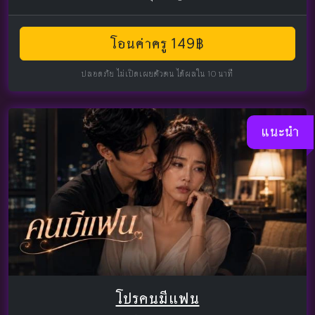
โอนค่าครู 149฿
ปลอดภัย ไม่เปิดเผยตัวตน ได้ผลใน 10 นาที
แนะนำ
โปรคนมีแฟน