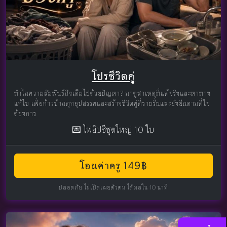
โปรชีวิตคู่
ทำไมความสัมพันธ์ถึงเต็มไปด้วยปัญหา? มาดูสาเหตุที่แท้จริงและหาทาง
แก้ไข เพื่อก้าวข้ามทุกอุปสรรคและสร้างชีวิตคู่ที่ราบรื่นและยั่งยืนตามที่ใจ
ต้องการ
💌 ไพ่ยิปซีชุดใหญ่ 10 ใบ
โอนค่าครู 149฿
ปลอดภัย ไม่เปิดเผยตัวตน ได้ผลใน 10 นาที