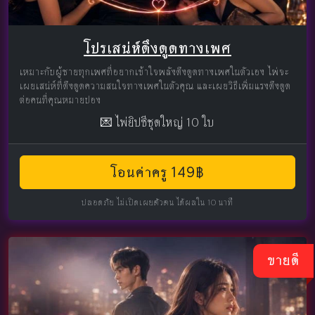
โปรเสน่ห์ดึงดูดทางเพศ
เหมาะกับผู้ชายทุกเพศที่อยากเข้าใจพลังดึงดูดทางเพศในตัวเอง ไพ่จะ
เผยเสน่ห์ที่ดึงดูดความสนใจทางเพศในตัวคุณ และเผยวิธีเพิ่มแรงดึงดูด
ต่อคนที่คุณหมายปอง
💌 ไพ่ยิปซีชุดใหญ่ 10 ใบ
โอนค่าครู 149฿
ปลอดภัย ไม่เปิดเผยตัวตน ได้ผลใน 10 นาที
ขายดี