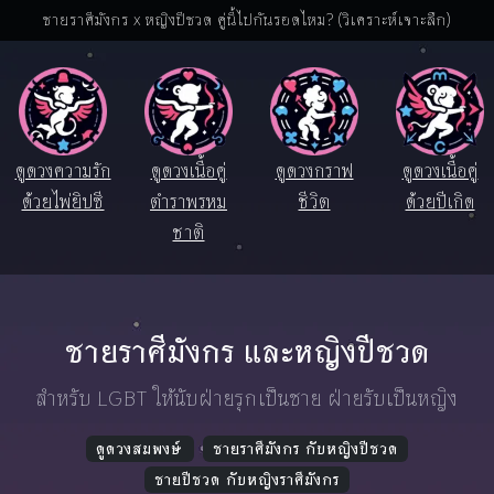
ชายราศีมังกร x หญิงปีชวด คู่นี้ไปกันรอดไหม? (วิเคราะห์เจาะลึก)
ดูดวงความรัก
ดูดวงเนื้อคู่
ดูดวงกราฟ
ดูดวงเนื้อคู่
ด้วยไพ่ยิปซี
ตำราพรหม
ชีวิต
ด้วยปีเกิด
ชาติ
ชายราศีมังกร และหญิงปีชวด
สำหรับ LGBT ให้นับฝ่ายรุกเป็นชาย ฝ่ายรับเป็นหญิง
ดูดวงสมพงษ์
ชายราศีมังกร กับหญิงปีชวด
ชายปีชวด กับหญิงราศีมังกร