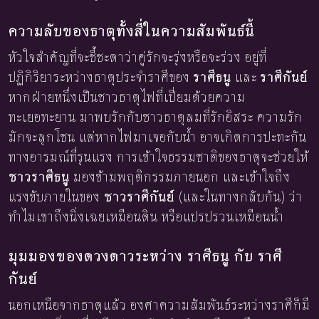
ความลับของธาตุทั้งสี่ในความสัมพันธ์นี้
หัวใจสำคัญที่จะชี้ชะตาว่าคู่รักจะรุ่งหรือจะร่วง อยู่ที่
ปฏิกิริยาระหว่างธาตุประจำราศีของ
ราศีธนู
และ
ราศีกันย์
หากฝ่ายหนึ่งเป็นชาวธาตุไฟที่เปี่ยมด้วยความ
ทะเยอทะยาน มาพบรักกับชาวธาตุลมที่รักอิสระ ความรัก
มักจะลุกโชน แต่หากไฟมาเจอกับน้ำ อาจเกิดการปะทะกัน
ทางอารมณ์ที่รุนแรง การเข้าใจธรรมชาติของธาตุจะช่วยให้
ชาวราศีธนู
มองข้ามพฤติกรรมภายนอก และเข้าใจถึง
แรงขับภายในของ
ชาวราศีกันย์
(และในทางกลับกัน) ว่า
ทำไมเขาถึงนิ่งเฉยเหมือนดิน หรือแปรปรวนเหมือนน้ำ
มุมมองของดวงดาวระหว่าง ราศีธนู กับ ราศี
กันย์
นอกเหนือจากธาตุแล้ว องศาความสัมพันธ์ระหว่างราศีก็มี