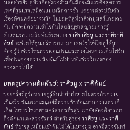
ผลอย่างยิ่ง คู่ที่ราศีอยู่ตรงข้ามกันมักจะมีแรงดึงดูดทาง
เพศที่รุนแรงเหมือนแม่เหล็กต่างขั้ว แต่อาจต้องปรับตัว
เรื่องทัศนคติอย่างหนัก ในขณะที่คู่ที่ราศีทำมุมตรีโกณต่อ
กัน มักจะมีความเข้าใจกันโดยสัญชาตญาณ การรู้
ตำแหน่งความสัมพันธ์ระหว่าง
ราศีราศีธนู
และ
ราศีราศี
กันย์
จะช่วยให้คุณบริหารความคาดหวังในชีวิตคู่ได้ถูก
ต้อง รู้ว่าช่วงไหนควรผ่อนปรนและช่วงไหนควรเติมไฟรัก
เพื่อประคองความสัมพันธ์ให้ผ่านพ้นช่วงวิกฤตของ
ดวงดาวไปได้
บทสรุปความสัมพันธ์: ราศีธนู x ราศีกันย์
บ่อยครั้งที่คู่รักหลายคู่รู้สึกว่าคำทำนายไม่ตรงกับความ
เป็นจริง นั่นเพราะมนุษย์มีความซับซ้อนมากกว่าแค่ราศี
เกิด ในทางโหราศาสตร์สากลชั้นสูง เรายังต้องพิจารณา
ถึงลัคนาและดวงจันทร์ สำหรับคู่ของ
ราศีธนู
และ
ราศี
กันย์
ที่อาจดูเหมือนเข้ากันไม่ได้ในบางมุม อาจมีดวงจันทร์