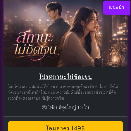
แนะนำ
โปรสถานะไม่ชัดเจน
ไขปริศนาความสัมพันธ์ที่ค้างคา! หาคำตอบทุกข้อสงสัย ทำไมเขาถึงไม่
ชัดเจน? เขามีใครอีกไหม? และความสัมพันธ์นี้จะจบลงอย่างไร? นี่คือ
เวลาที่จะหยุดเดาและรับรู้ความจริง!
💌 ไพ่ยิปซีชุดใหญ่ 10 ใบ
โอนค่าครู 149฿