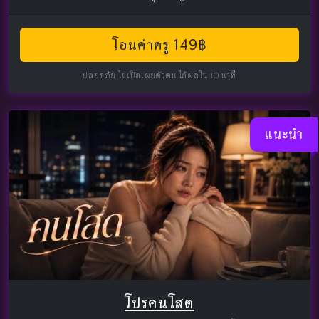
โอนค่าครู 149฿
ปลอดภัย ไม่เปิดเผยตัวตน ได้ผลใน 10 นาที
แนะนำ
โปรคนโสด