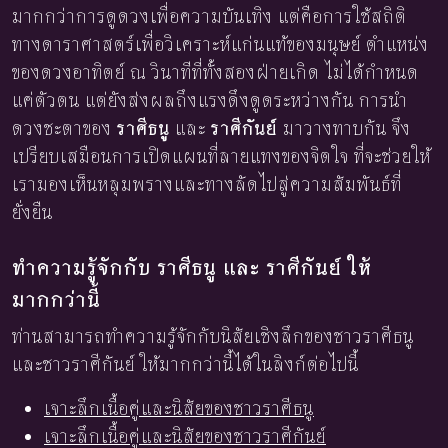
มากกว่าการดูดวงเพื่อความบันเทิง แต่คือการใช้สถิติ
ทางดาราศาสตร์เพื่อวิเคราะห์แก่นแท้ของมนุษย์ ตำแหน่ง
ของดวงอาทิตย์ ณ วินาทีที่ทั้งสองฝ่ายเกิด ไม่ได้กำหนด
แค่ตัวตน แต่ยังส่งผลถึงแรงดึงดูดระหว่างกัน การนำ
ดวงชะตาของ
ราศีธนู
และ
ราศีกันย์
มาวางทาบกัน จึง
เปรียบเสมือนการเปิดแผนที่ลายแทงของจิตใจ ที่จะช่วยให้
เรามองเห็นหลุมพรางและทางลัดไปสู่ความสัมพันธ์ที่
ยั่งยืน
ทำความรู้จักกับ ราศีธนู และ ราศีกันย์ ให้
มากกว่านี้
ท่านสามารถทำความรู้จักกับนิสัยเชิงลึกของชาวราศีธนู
และชาวราศีกันย์ ให้มากกว่านี้ได้ในลิงก์ต่อไปนี้
เจาะลึกเนื้อคู่และนิสัยของชาวราศีธนู
เจาะลึกเนื้อคู่และนิสัยของชาวราศีกันย์