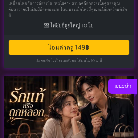
เหนื่อยไหมกับการต้องเป็น "คนโสด"? มาปลดล็อกดวงเนื้อคู่ของคุณ
ค้นหาว่าคนในฝันมีลักษณะแบบไหน และเมื่อไหร่ที่คุณจะได้เจอรักแท้สัก
ที!
💌 ไพ่ยิปซีชุดใหญ่ 10 ใบ
โอนค่าครู 149฿
ปลอดภัย ไม่เปิดเผยตัวตน ได้ผลใน 10 นาที
แนะนำ