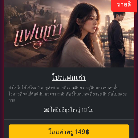
ขายดี
โปรแฟนเก่า
ทำใจไม่ได้ใช่ไหม? มาดูคำทำนายที่เจาะลึกความรู้สึกของเขาคนนั้น
โอกาสที่จะได้คืนดีกัน และความสัมพันธ์ในอนาคตที่อาจพลิกผันไปตลอด
กาล
💌 ไพ่ยิปซีชุดใหญ่ 10 ใบ
โอนค่าครู 149฿