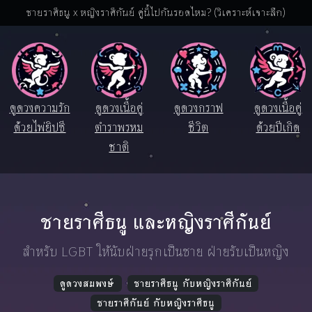
ชายราศีธนู x หญิงราศีกันย์ คู่นี้ไปกันรอดไหม? (วิเคราะห์เจาะลึก)
ดูดวงความรัก
ดูดวงเนื้อคู่
ดูดวงกราฟ
ดูดวงเนื้อคู่
ด้วยไพ่ยิปซี
ตำราพรหม
ชีวิต
ด้วยปีเกิด
ชาติ
ชายราศีธนู และหญิงราศีกันย์
สำหรับ LGBT ให้นับฝ่ายรุกเป็นชาย ฝ่ายรับเป็นหญิง
ดูดวงสมพงษ์
ชายราศีธนู กับหญิงราศีกันย์
ชายราศีกันย์ กับหญิงราศีธนู