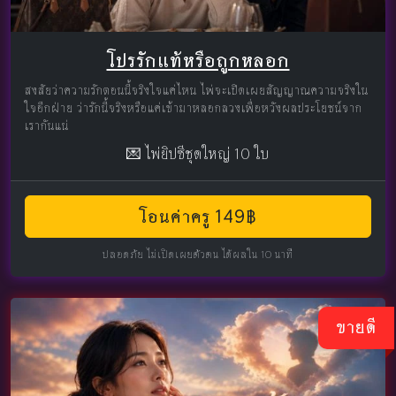
โปรรักแท้หรือถูกหลอก
สงสัยว่าความรักตอนนี้จริงใจแค่ไหน ไพ่จะเปิดเผยสัญญาณความจริงใน
ใจอีกฝ่าย ว่ารักนี้จริงหรือแค่เข้ามาหลอกลวงเพื่อหวังผลประโยชน์จาก
เรากันแน่
💌 ไพ่ยิปซีชุดใหญ่ 10 ใบ
โอนค่าครู 149฿
ปลอดภัย ไม่เปิดเผยตัวตน ได้ผลใน 10 นาที
ขายดี