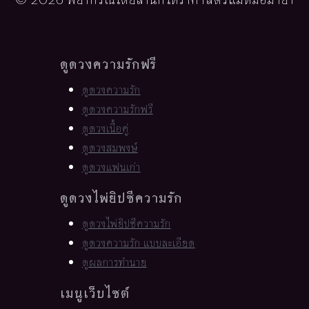
ดูดวงความรักฟรี
ดูดวงความรัก
ดูดวงความรักฟรี
ดูดวงเนื้อคู่
ดูดวงสมพงษ์
ดูดวงแฟนเก่า
ดูดวงไพ่ยิปซีความรัก
ดูดวงไพ่ยิปซีความรัก
ดูดวงความรัก แบบละเอียด
ดูผลการทำนาย
เมนูเว็บไซต์