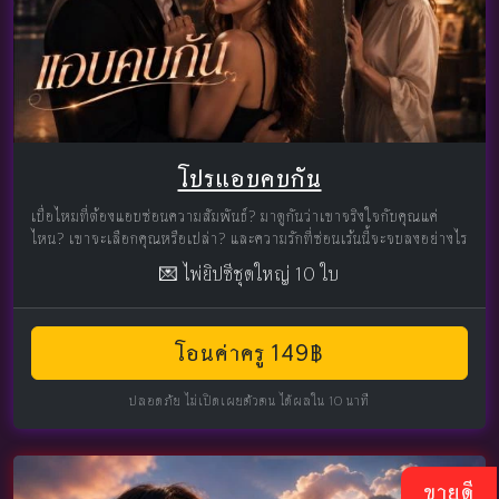
โปรแอบคบกัน
เบื่อไหมที่ต้องแอบซ่อนความสัมพันธ์? มาดูกันว่าเขาจริงใจกับคุณแค่
ไหน? เขาจะเลือกคุณหรือเปล่า? และความรักที่ซ่อนเร้นนี้จะจบลงอย่างไร
💌 ไพ่ยิปซีชุดใหญ่ 10 ใบ
โอนค่าครู 149฿
ปลอดภัย ไม่เปิดเผยตัวตน ได้ผลใน 10 นาที
ขายดี