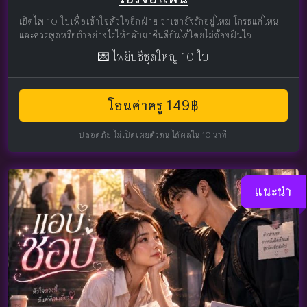
เปิดไพ่ 10 ใบเพื่อเข้าใจหัวใจอีกฝ่าย ว่าเขายังรักอยู่ไหม โกรธแค่ไหน
และควรพูดหรือทำอย่างไรให้กลับมาคืนดีกันได้โดยไม่ต้องฝืนใจ
💌 ไพ่ยิปซีชุดใหญ่ 10 ใบ
โอนค่าครู 149฿
ปลอดภัย ไม่เปิดเผยตัวตน ได้ผลใน 10 นาที
แนะนำ