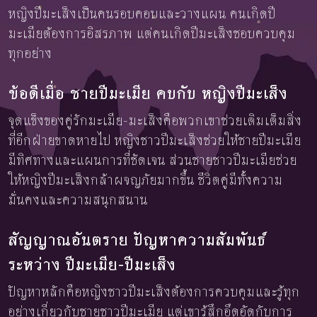
หญิงปีมะเส็งเป็นคนรอบคอบและวางแผน คนเกิดปี
มะเมียต้องการอิสรภาพ แต่คนเกิดปีมะเส็งชอบควบคุม
ทุกอย่าง
ข้อดีเมื่อ ชายปีมะเมีย คบกับ หญิงปีมะเส็ง
จุดแข็งของคู่รักมะเมีย-มะเส็งคือพวกเขาช่วยเติมเต็มสิ่ง
ที่อีกฝ่ายขาดหายไป หญิงชาวปีมะเส็งช่วยให้ชายปีมะเมีย
มีทิศทางและแผนการที่ชัดเจน ส่วนชายชาวปีมะเมียช่วย
ให้หญิงปีมะเส็งกล้าผจญภัยมากขึ้น ชีวิตคู่มีทั้งความ
มั่นคงและความสนุกสนาน
สัญญาณอันตราย ปัญหาความสัมพันธ์
ระหว่าง ปีมะเมีย-ปีมะเส็ง
ปัญหาหลักคือหญิงชาวปีมะเส็งต้องการควบคุมและรู้ทุก
อย่างเกี่ยวกับชายชาวปีมะเมีย แต่เขารู้สึกอึดอัดกับการ