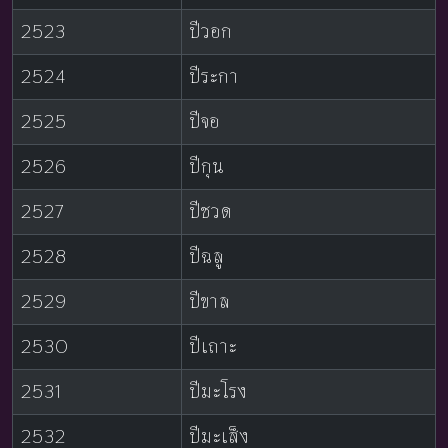
2523
ปีวอก
2524
ปีระกา
2525
ปีจอ
2526
ปีกุน
2527
ปีชวด
2528
ปีฉลู
2529
ปีขาล
2530
ปีเถาะ
2531
ปีมะโรง
2532
ปีมะเส็ง