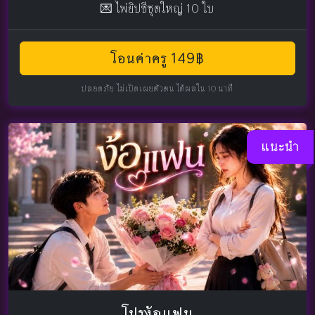
💌 ไพ่ยิปซีชุดใหญ่ 10 ใบ
โอนค่าครู 149฿
ปลอดภัย ไม่เปิดเผยตัวตน ได้ผลใน 10 นาที
แนะนำ
โปรง้อแฟน