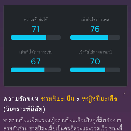
ความเข้ากันได้
เข้ากันได้ทางเพศ
71
76
เข้ากันได้ทางการเงิน
เข้ากันได้ทางอารมณ์
67
70
ความรักของ
ชายปีมะเมีย
x
หญิงปีมะเส็ง
(วิเคราะห์นิสัย)
ชายชาวปีมะเมียและหญิงชาวปีมะเส็งเป็นคู่ที่มีพลังงาน
ตรงกันข้าม ชายปีมะเมียเป็นคนอิสระและรวดเร็ว ขณะที่