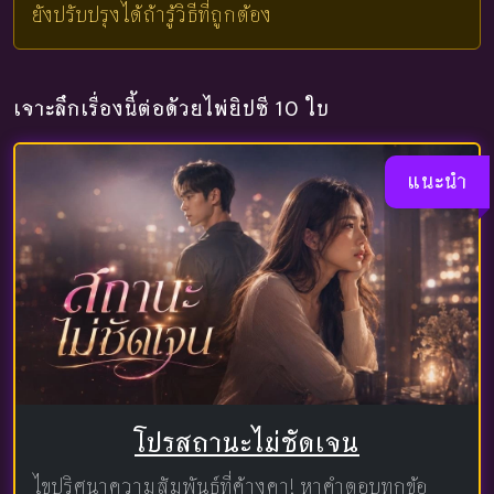
ยังปรับปรุงได้ถ้ารู้วิธีที่ถูกต้อง
เจาะลึกเรื่องนี้ต่อด้วยไพ่ยิปซี 10 ใบ
แนะนำ
โปรสถานะไม่ชัดเจน
ไขปริศนาความสัมพันธ์ที่ค้างคา! หาคำตอบทุกข้อ