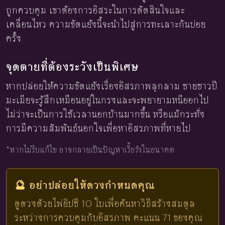
ถูกควบคุม เขาต้องการอิสระในการตัดสินใจและ
เคลื่อนไหว ความขัดแย้งนี้จะนำไปสู่การทะเลาะกันบ่อย
ครั้ง
จุดตายที่ต้องระวังเป็นพิเศษ
หากปล่อยให้ความขัดแย้งเรื่องอิสรภาพลุกลาม ชายชาวปี
มะเมียจะรู้สึกเหมือนอยู่ในกรงและจะพยายามหนีออกไป
ไม่ว่าจะเป็นการใช้เวลานอกบ้านมากขึ้น หรือแม้กระทั่ง
การมีความสัมพันธ์นอกใจเพื่อหาอิสรภาพที่หายไป
*หากไม่รีบแก้ไข อาจกลายเป็นปัญหาเรื้อรังในอนาคต
🔮 อย่าปล่อยให้ดวงกำหนดคุณ
ดูดวงด้วยไพ่ยิปซี 10 ใบเพื่อค้นหาวิธีสร้างสมดุล
ระหว่างการควบคุมกับอิสรภาพ คะแนน 71 ของคุณ