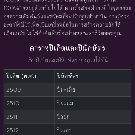
100%" จนอยู่ด้วยกันไม่ได้ หากทั้งสองฝ่ายเข้าใจจุดอ่อนข
องความสัมพันธ์และพร้อมที่จะปรับจูนเข้าหากัน การรู้ดวง
ชะตาจึงมีไว้เพื่อเป็นเครื่องมือในการสร้างความรักให้
แข็งแกร่ง ไม่ใช่คำตัดสินที่จะกำหนดชะตาชีวิตของคุณ
ตารางปีเกิดและปีนักษัตร
เช็กปีเกิดและปีนักษัตรของคุณได้ที่นี่
ปีเกิด (พ.ศ.)
ปีนักษัตร
2509
ปีมะเมีย
2510
ปีมะแม
2511
ปีวอก
2512
ปีระกา