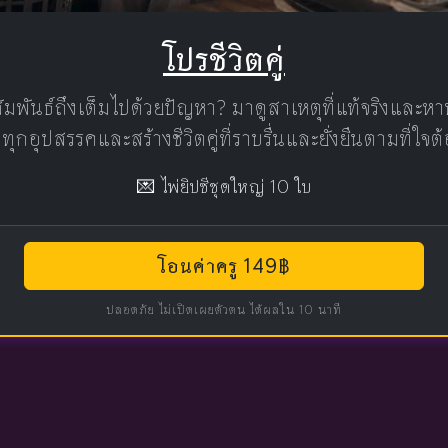
โปรชีวิตคู่
มพันธ์ถึงเต็มไปด้วยปัญหา? มาดูสาเหตุที่แท้จริงและห
มทุกอุปสรรคและสร้างชีวิตคู่ที่ราบรื่นและยั่งยืนตามที่ใจ
💌 ไพ่ยิปซีชุดใหญ่ 10 ใบ
โอนค่าครู 149฿
ปลอดภัย ไม่เปิดเผยตัวตน ได้ผลใน 10 นาที