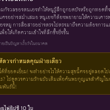
วามกังวลของตนเองทำให้หนูรู้สึกถูกบดบังหรือถูกทอดทิ้
่นคงอย่างสม่ำเสมอ หนูเองก็ต้องพยายามให้ความเคา
องหมู การสื่อสารอย่างตรงไปตรงมาถึงความต้องการแ
ื่อให้เกิดความเข้าใจที่ลึกซึ้งยิ่งขึ้น
ายเป็นปัญหาเรื้อรังในอนาคต
ให้ดวงกำหนดคุณ
ฝ่ายเดียว
ได้ที่ยอดเยี่ยม! จะทำอย่างไรให้ความสุขนี้คงอยู่ตลอดไ
งไร? ไปดูดวงความรักฉบับเต็มเพื่อค้นพบกุญแจสำคัญใ
ันธ์นี้!
้วยไพ่ยิปซี 10 ใบ