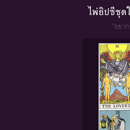
ไพ่ยิปซีชุ
"อยากร