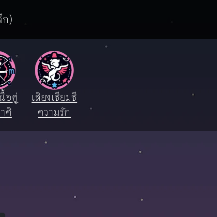
ึก)
ื้อคู่
เสี่ยงเซียมซี
าศี
ความรัก