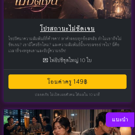
โปรสถานะไม่ชัดเจน
ไขปริศนาความสัมพันธ์ที่ค้างคา! หาคำตอบทุกข้อสงสัย ทำไมเขาถึงไม่
ชัดเจน? เขามีใครอีกไหม? และความสัมพันธ์นี้จะจบลงอย่างไร? นี่คือ
เวลาที่จะหยุดเดาและรับรู้ความจริง!
💌 ไพ่ยิปซีชุดใหญ่ 10 ใบ
โอนค่าครู 149฿
ปลอดภัย ไม่เปิดเผยตัวตน ได้ผลใน 10 นาที
แนะนำ