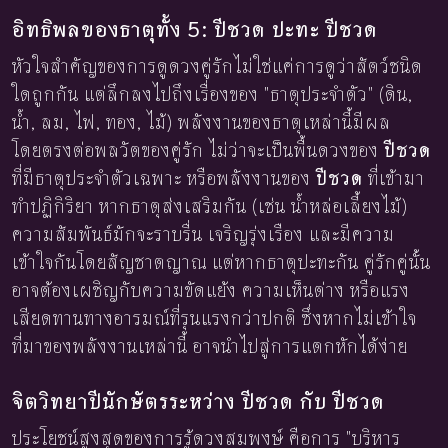
อิทธิพลของธาตุทั้ง 5: ปีชวด ปะทะ ปีชวด
หัวใจสำคัญของการดูดวงคู่รักไม่ใช่แค่การดูว่าสัตว์ชนิด
ใดถูกกัน แต่ลึกลงไปถึงเรื่องของ "ธาตุประจำตัว" (ดิน,
น้ำ, ลม, ไฟ, ทอง, ไม้) พลังงานของธาตุเหล่านี้มีผล
โดยตรงต่อพลวัตของคู่รัก ไม่ว่าจะเป็นพื้นดวงของ
ปีชวด
ที่มีธาตุประจำตัวเฉพาะ หรือพลังงานของ
ปีชวด
ที่เข้ามา
ทำปฏิกิริยา หากธาตุส่งเสริมกัน (เช่น น้ำหล่อเลี้ยงไม้)
ความสัมพันธ์มักจะราบรื่น เจริญรุ่งเรือง และมีความ
เข้าใจกันโดยสัญชาตญาณ แต่หากธาตุปะทะกัน คู่รักคู่นั้น
อาจต้องเผชิญกับความขัดแย้ง ความเห็นต่าง หรือแรง
เสียดทานทางอารมณ์ที่รุนแรงกว่าปกติ ซึ่งหากไม่เข้าใจ
ที่มาของพลังงานเหล่านี้ อาจนำไปสู่การแตกหักได้ง่าย
จิตวิทยาปีนักษัตรระหว่าง ปีชวด กับ ปีชวด
ประโยชน์สูงสุดของการรู้ดวงสมพงษ์ คือการ "บริหาร