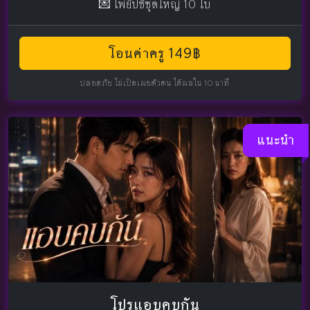
💌 ไพ่ยิปซีชุดใหญ่ 10 ใบ
โอนค่าครู 149฿
ปลอดภัย ไม่เปิดเผยตัวตน ได้ผลใน 10 นาที
แนะนำ
โปรแอบคบกัน