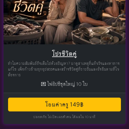
โปรชีวิตคู่
ทำไมความสัมพันธ์ถึงเต็มไปด้วยปัญหา? มาดูสาเหตุที่แท้จริงและหาทาง
แก้ไข เพื่อก้าวข้ามทุกอุปสรรคและสร้างชีวิตคู่ที่ราบรื่นและยั่งยืนตามที่ใจ
ต้องการ
💌 ไพ่ยิปซีชุดใหญ่ 10 ใบ
โอนค่าครู 149฿
ปลอดภัย ไม่เปิดเผยตัวตน ได้ผลใน 10 นาที