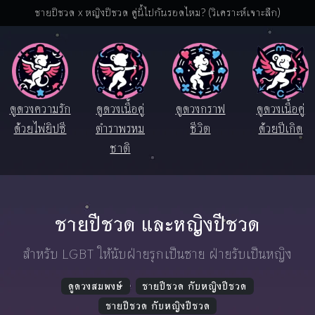
ชายปีชวด x หญิงปีชวด คู่นี้ไปกันรอดไหม? (วิเคราะห์เจาะลึก)
ดูดวงความรัก
ดูดวงเนื้อคู่
ดูดวงกราฟ
ดูดวงเนื้อคู่
ด้วยไพ่ยิปซี
ตำราพรหม
ชีวิต
ด้วยปีเกิด
ชาติ
ชายปีชวด และหญิงปีชวด
สำหรับ LGBT ให้นับฝ่ายรุกเป็นชาย ฝ่ายรับเป็นหญิง
ดูดวงสมพงษ์
ชายปีชวด กับหญิงปีชวด
ชายปีชวด กับหญิงปีชวด