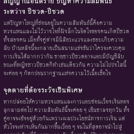
สัญญาณอันตราย ปัญหาความสัมพันธ์
ระหว่าง ปีชวด-ปีชวด
แต่ปัญหาใหญ่ที่ซ่อนอยู่ในความสัมพันธ์นี้คือความ
หวงแหนและไม่ไว้วางใจที่ฝังลึกในจิตใจของคนเกิดปีชวด
ทั้งสองคน เมื่อทั้งคู่ต่างมีนิสัยระแวงและชอบเก็บความ
ลับ บ้านหลังนี้จะกลายเป็นสนามแข่งขันว่าใครจะควบคุม
การเงินได้มากกว่ากัน ชายชาวปีชวดอาจแอบมีบัญชีลับ
ขณะที่หญิงชาวปีชวดก็ทำเช่นเดียวกัน ความไม่โปร่งใสนี้
จะค่อย ๆ กัดกร่อนรากฐานแห่งความไว้เนื้อเชื่อใจ
จุดตายที่ต้องระวังเป็นพิเศษ
หากปล่อยให้ความหวงแหนและการแอบซ่อนเรื่องเงินทอง
ลุกลามต่อไป ความสัมพันธ์นี้จะค่อย ๆ เย็นชาลงทุกวัน ทั้ง
คู่อาจจะยังอยู่ด้วยกันเพราะผลประโยชน์ทางการเงิน แต่
หัวใจจะห่างเหินกันมากขึ้นเรื่อย ๆ จนในที่สุดอาจนำไปสู่