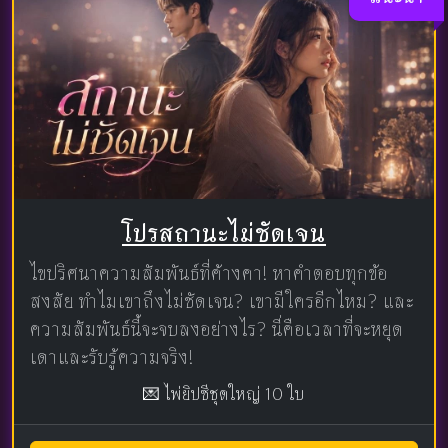
โปรสถานะไม่ชัดเจน
ไขปริศนาความสัมพันธ์ที่ค้างคา! หาคำตอบทุกข้อ
สงสัย ทำไมเขาถึงไม่ชัดเจน? เขามีใครอีกไหม? และ
ความสัมพันธ์นี้จะจบลงอย่างไร? นี่คือเวลาที่จะหยุด
เดาและรับรู้ความจริง!
💌 ไพ่ยิปซีชุดใหญ่ 10 ใบ