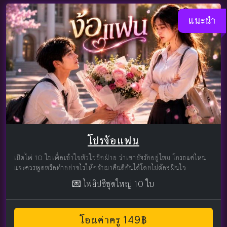
แนะนำ
โปรง้อแฟน
เปิดไพ่ 10 ใบเพื่อเข้าใจหัวใจอีกฝ่าย ว่าเขายังรักอยู่ไหม โกรธแค่ไหน
และควรพูดหรือทำอย่างไรให้กลับมาคืนดีกันได้โดยไม่ต้องฝืนใจ
💌 ไพ่ยิปซีชุดใหญ่ 10 ใบ
โอนค่าครู 149฿