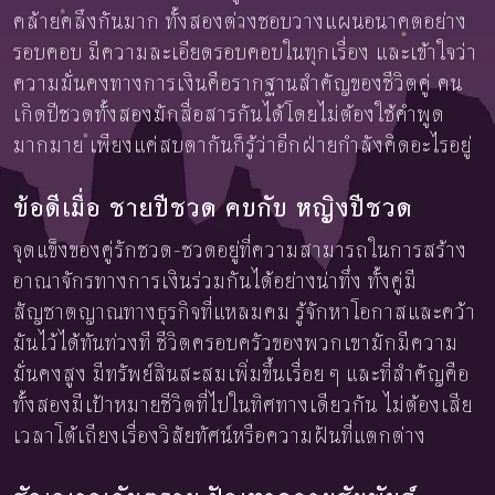
คล้ายคลึงกันมาก ทั้งสองต่างชอบวางแผนอนาคตอย่าง
รอบคอบ มีความละเอียดรอบคอบในทุกเรื่อง และเข้าใจว่า
ความมั่นคงทางการเงินคือรากฐานสำคัญของชีวิตคู่ คน
เกิดปีชวดทั้งสองมักสื่อสารกันได้โดยไม่ต้องใช้คำพูด
มากมาย เพียงแค่สบตากันก็รู้ว่าอีกฝ่ายกำลังคิดอะไรอยู่
ข้อดีเมื่อ ชายปีชวด คบกับ หญิงปีชวด
จุดแข็งของคู่รักชวด-ชวดอยู่ที่ความสามารถในการสร้าง
อาณาจักรทางการเงินร่วมกันได้อย่างน่าทึ่ง ทั้งคู่มี
สัญชาตญาณทางธุรกิจที่แหลมคม รู้จักหาโอกาสและคว้า
มันไว้ได้ทันท่วงที ชีวิตครอบครัวของพวกเขามักมีความ
มั่นคงสูง มีทรัพย์สินสะสมเพิ่มขึ้นเรื่อย ๆ และที่สำคัญคือ
ทั้งสองมีเป้าหมายชีวิตที่ไปในทิศทางเดียวกัน ไม่ต้องเสีย
เวลาโต้เถียงเรื่องวิสัยทัศน์หรือความฝันที่แตกต่าง