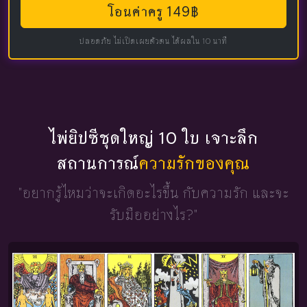
โอนค่าครู 149฿
ปลอดภัย ไม่เปิดเผยตัวตน ได้ผลใน 10 นาที
ไพ่ยิปซีชุดใหญ่ 10 ใบ เจาะลึก
สถานการณ์
ความรักของคุณ
"อยากรู้ไหมว่าจะเกิดอะไรขึ้น
กับความรัก และจะ
รับมืออย่างไร?"