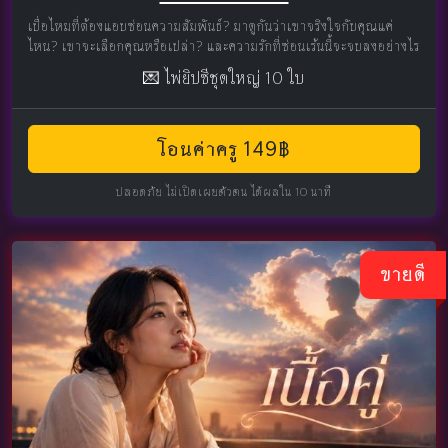
เบื่อไหมที่ต้องแอบซ่อนความสัมพันธ์? มาดูกันว่าเขาจริงใจกับคุณแค่
ไหน? เขาจะเลือกคุณหรือเปล่า? และความรักที่ซ่อนเร้นนี้จะจบลงอย่างไร
💌 ไพ่ยิปซีชุดใหญ่ 10 ใบ
โอนค่าครู 149฿
ปลอดภัย ไม่เปิดเผยตัวตน ได้ผลใน 10 นาที
ขายดี