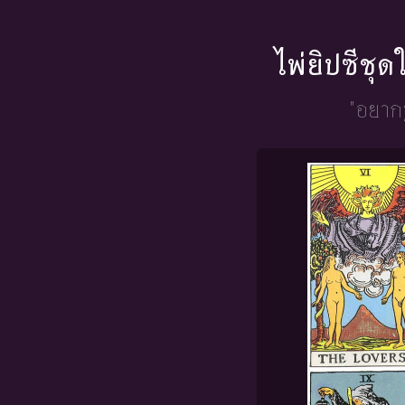
ไพ่ยิปซีชุ
"อยากร