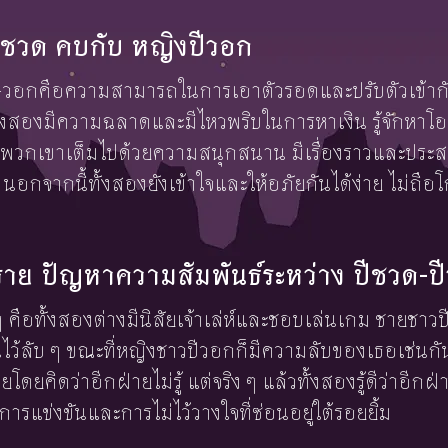
ยปีชวด คบกับ หญิงปีวอก
วด-วอกคือความสามารถในการเอาตัวรอดและปรับตัวเข้า
ทั้งสองมีความฉลาดและมีไหวพริบในการหาเงิน รู้จักหาโ
่ของพวกเขาเต็มไปด้วยความสนุกสนาน มีเรื่องราวและประส
อ นอกจากนี้ทั้งสองยังเข้าใจและให้อภัยกันได้ง่าย ไม่ถือ
ย ปัญหาความสัมพันธ์ระหว่าง ปีชวด-ป
 ๆ คือทั้งสองต่างมีนิสัยเจ้าเล่ห์และชอบเล่นเกม ชายชา
นไว้ลับ ๆ ขณะที่หญิงชาวปีวอกก็มีความลับของเธอเช่นกัน
โดยคิดว่าอีกฝ่ายไม่รู้ แต่จริง ๆ แล้วทั้งสองรู้ดีว่าอีกฝ่
รแข่งขันและการไม่ไว้วางใจที่ซ่อนอยู่ใต้รอยยิ้ม