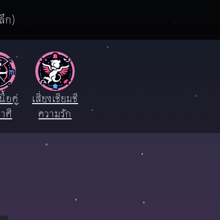
ลึก)
ื้อคู่
เสี่ยงเซียมซี
าศี
ความรัก