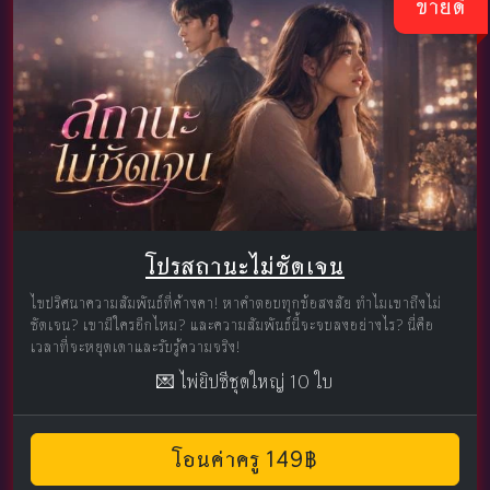
ขายดี
โปรสถานะไม่ชัดเจน
ไขปริศนาความสัมพันธ์ที่ค้างคา! หาคำตอบทุกข้อสงสัย ทำไมเขาถึงไม่
ชัดเจน? เขามีใครอีกไหม? และความสัมพันธ์นี้จะจบลงอย่างไร? นี่คือ
เวลาที่จะหยุดเดาและรับรู้ความจริง!
💌 ไพ่ยิปซีชุดใหญ่ 10 ใบ
โอนค่าครู 149฿