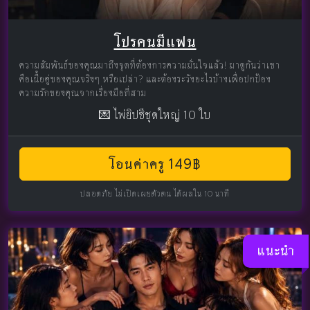
โปรคนมีแฟน
ความสัมพันธ์ของคุณมาถึงจุดที่ต้องการความมั่นใจแล้ว! มาดูกันว่าเขา
คือเนื้อคู่ของคุณจริงๆ หรือเปล่า? และต้องระวังอะไรบ้างเพื่อปกป้อง
ความรักของคุณจากเรื่องมือที่สาม
💌 ไพ่ยิปซีชุดใหญ่ 10 ใบ
โอนค่าครู 149฿
ปลอดภัย ไม่เปิดเผยตัวตน ได้ผลใน 10 นาที
แนะนำ