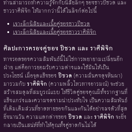
ท่านสามารถทำความรู้จักกับนิสัยลึกๆ ของชาวปีชวด และ
ชาวราศีพิจิก ให้มากกว่านี้ได้ในลิงก์ต่อไปนี้
เจาะลึกนิสัยและเนื้อคู่ของชาวปีชวด
เจาะลึกนิสัยและเนื้อคู่ของชาวราศีพิจิก
ศิลปะการครองคู่ของ ปีชวด และ ราศีพิจิก
ทางรอดของความสัมพันธ์นี้ไม่ใช่การพยายามเปลี่ยนอีก
ฝ่าย แต่คือการยอมรับความต่างและใช้มันให้เป็น
ประโยชน์ เมื่อจุดแข็งของ
ปีชวด
(ความมั่นคงดุจหินผา)
มารวมกับ
ราศีพิจิก
(ความพลิ้วไหวทางอารมณ์) จะช่วย
สร้างสมดุลที่สมบูรณ์แบบ ให้ชีวิตคู่ของคุณมีทั้งรากฐานที่
แข็งแกร่งและความงดงามน่าประทับใจ เป็นความสัมพันธ์
ที่เติมเต็มส่วนที่ขาดหายของกันและกันได้อย่างลงตัวที่สุด
ยิ่งนานวัน ความแตกต่างของ
ปีชวด
และ
ราศีพิจิก
จะยิ่ง
กลายเป็นเสน่ห์ที่ทำให้คุณทั้งคู่ขาดกันไม่ได้