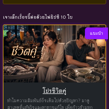
เจาะลึกเรื่องนี้ต่อด้วยไพ่ยิปซี 10 ใบ
แนะนำ
โปรชีวิตคู่
ทำไมความสัมพันธ์ถึงเต็มไปด้วยปัญหา? มาดู
สาเหตุที่แท้จริงและหาทางแก้ไข เพื่อก้าวข้ามทุก