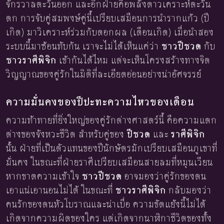
จักรวาลตะวันออก และอีกฝ่ายคือพลังดาวเคราะห์ตะวัน
ตก การจับคู่สมพงษ์คู่นี้เปรียบเสมือนการนำรากแก้ว (ปี
เกิด) มาวิเคราะห์ร่วมกับดอกผล (เดือนเกิด) เมื่อนำสอง
ระบบนี้มาซ้อนทับกัน เราจะไม่ได้เห็นแค่ว่า
ชาวปีชวด
กับ
ชาวราศีพิจิก
เข้ากันได้ไหม แต่จะเห็นโครงสร้างทางจิต
วิญญาณของคู่รักในมิติที่ละเอียดอ่อนอย่างน่าอัศจรรย์
ความมั่นคงของปีปะทะความไหวของเดือน
ความท้าทายที่ยิ่งใหญ่ของคู่รักต่างศาสตร์นี้ คือความแตก
ต่างของจังหวะชีวิต สำหรับคู่ของ
ปีชวด
และ
ราศีพิจิก
นั้น ฝ่ายที่เป็นตัวแทนของปีนักษัตรมักเปรียบเสมือนภูเขาที่
มั่นคง ในขณะที่ฝ่ายราศีเปรียบเสมือนสายลมที่หมุนเวียน
หากขาดความเข้าใจ
ชาวปีชวด
อาจมองว่าคู่รักของตน
เอาแน่เอานอนไม่ได้ ในขณะที่
ชาวราศีพิจิก
กลับมองว่า
คนรักของตนหัวโบราณและน่าเบื่อ ความขัดแย้งนี้ไม่ได้
เกิดจากความผิดของใคร แต่เกิดจากนาฬิกาชีวิตของทั้ง