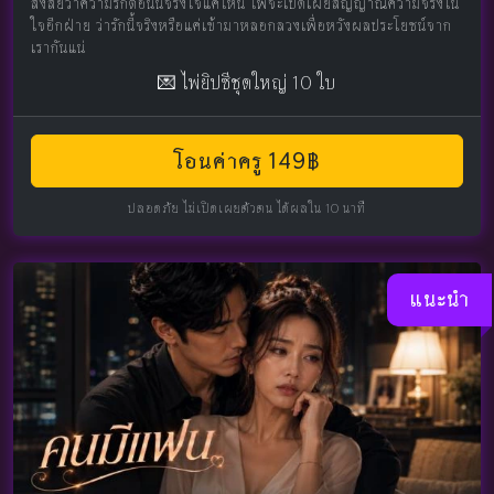
สงสัยว่าความรักตอนนี้จริงใจแค่ไหน ไพ่จะเปิดเผยสัญญาณความจริงใน
ใจอีกฝ่าย ว่ารักนี้จริงหรือแค่เข้ามาหลอกลวงเพื่อหวังผลประโยชน์จาก
เรากันแน่
💌 ไพ่ยิปซีชุดใหญ่ 10 ใบ
โอนค่าครู 149฿
ปลอดภัย ไม่เปิดเผยตัวตน ได้ผลใน 10 นาที
แนะนำ