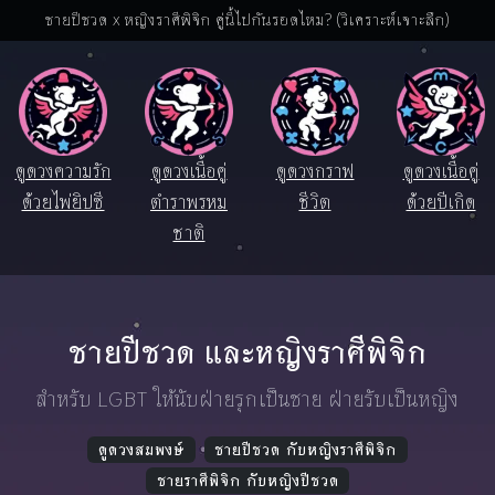
ชายปีชวด x หญิงราศีพิจิก คู่นี้ไปกันรอดไหม? (วิเคราะห์เจาะลึก)
ดูดวงความรัก
ดูดวงเนื้อคู่
ดูดวงกราฟ
ดูดวงเนื้อคู่
ด้วยไพ่ยิปซี
ตำราพรหม
ชีวิต
ด้วยปีเกิด
ชาติ
ชายปีชวด และหญิงราศีพิจิก
สำหรับ LGBT ให้นับฝ่ายรุกเป็นชาย ฝ่ายรับเป็นหญิง
ดูดวงสมพงษ์
ชายปีชวด กับหญิงราศีพิจิก
ชายราศีพิจิก กับหญิงปีชวด