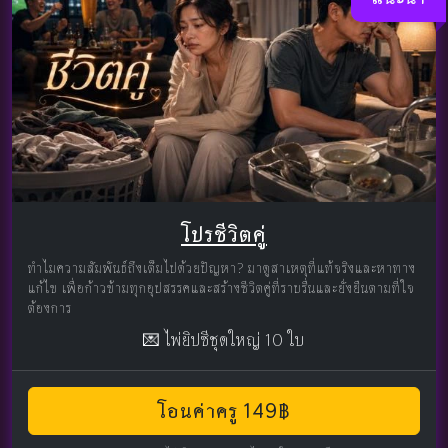
โปรชีวิตคู่
ทำไมความสัมพันธ์ถึงเต็มไปด้วยปัญหา? มาดูสาเหตุที่แท้จริงและหาทาง
แก้ไข เพื่อก้าวข้ามทุกอุปสรรคและสร้างชีวิตคู่ที่ราบรื่นและยั่งยืนตามที่ใจ
ต้องการ
💌 ไพ่ยิปซีชุดใหญ่ 10 ใบ
โอนค่าครู 149฿