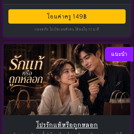
โอนค่าครู 149฿
ปลอดภัย ไม่เปิดเผยตัวตน ได้ผลใน 10 นาที
แนะนำ
โปรรักแท้หรือถูกหลอก