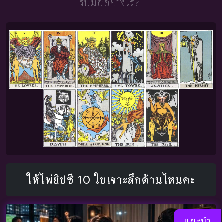
รับมืออย่างไร?"
ให้ไพ่ยิปซี 10 ใบเจาะลึกด้านไหนคะ
แนะนำ