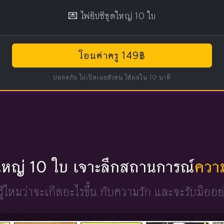
💌 ไพ่ยิปซีชุดใหญ่ 10 ใบ
โอนค่าครู 149฿
ปลอดภัย ไม่เปิดเผยตัวตน ได้ผลใน 10 นาที
ดใหญ่ 10 ใบ เจาะลึกสถานการณ์
ควา
ู้ไหมว่าจะเกิดอะไรขึ้น
กับความรัก และจะรับมืออย