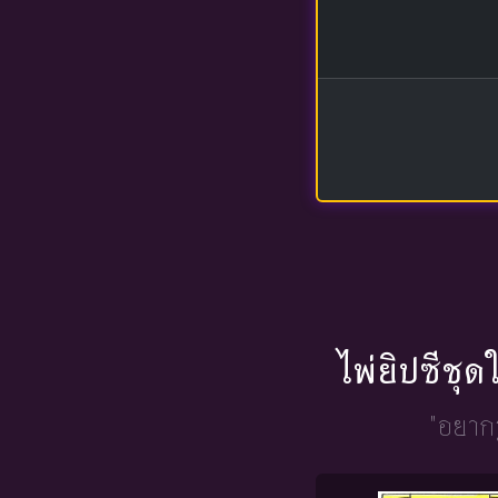
ไพ่ยิปซีชุ
"อยากร