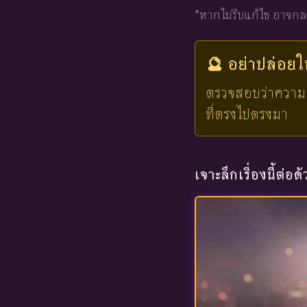
*หากไม่รีบแก้ไข อาจกล
🔮 อย่าปล่อย
ตรวจสอบว่าความสัม
ที่ตรงไปตรงมา
เจาะลึกเรื่องนี้ต่อด