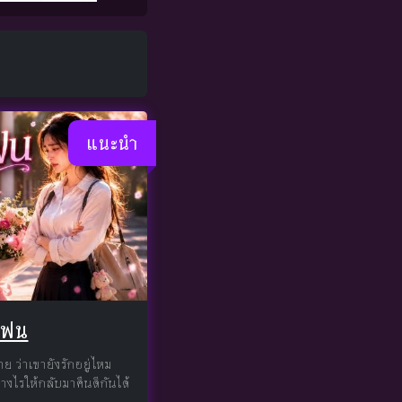
แนะนำ
แฟน
าย ว่าเขายังรักอยู่ไหม
งไรให้กลับมาคืนดีกันได้