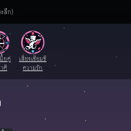
าะลึก)
ื้อคู่
เสี่ยงเซียมซี
าศี
ความรัก
ก