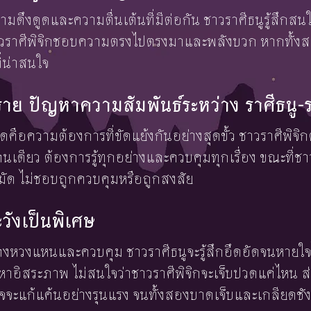
ความดึงดูดและความตื่นเต้นที่มีต่อกัน ชาวราศีธนูรู้สึ
าวราศีพิจิกชอบความตรงไปตรงมาและพลังบวก หากทั้งสอง
ี่น่าสนใจ
 ปัญหาความสัมพันธ์ระหว่าง ราศีธนู-รา
ุดคือความต้องการที่ขัดแย้งกันอย่างสุดขั้ว ชาวราศีพิจ
คนเดียว ต้องการรู้ทุกอย่างและควบคุมทุกเรื่อง ขณะที่ช
มัด ไม่ชอบถูกควบคุมหรือถูกสงสัย
ะวังเป็นพิเศษ
คงหวงแหนและควบคุม ชาวราศีธนูจะรู้สึกอึดอัดจนหายใจไ
หาอิสระภาพ ไม่สนใจว่าชาวราศีพิจิกจะเจ็บปวดแค่ไหน ส่
จจะแก้แค้นอย่างรุนแรง จนทั้งสองบาดเจ็บและเกลียดชัง