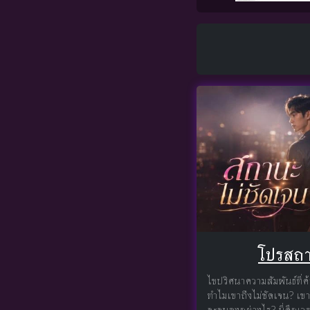
โปรสถา
ไขปริศนาความสัมพันธ์ที่
ทำไมเขาถึงไม่ชัดเจน? เขา
จะจบลงอย่างไร? นี่คือเวล