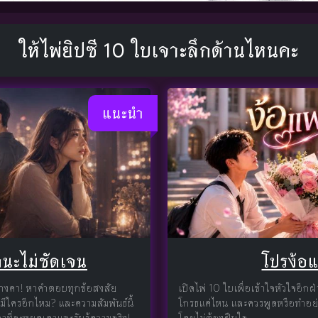
ให้ไพ่ยิปซี 10 ใบเจาะลึกด้านไหนคะ
แนะนำ
นะไม่ชัดเจน
โปรง้อ
ค้างคา! หาคำตอบทุกข้อสงสัย
เปิดไพ่ 10 ใบเพื่อเข้าใจหัวใจอีกฝ่
มีใครอีกไหม? และความสัมพันธ์นี้
โกรธแค่ไหน และควรพูดหรือทำอย่า
าที่จะหยุดเดาและรับรู้ความจริง!
โดยไม่ต้องฝืนใจ