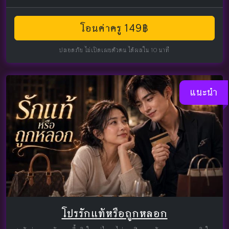
โอนค่าครู 149฿
ปลอดภัย ไม่เปิดเผยตัวตน ได้ผลใน 10 นาที
แนะนำ
โปรรักแท้หรือถูกหลอก