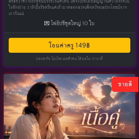
สงสัยว่าความรักตอนนี้จริงใจแค่ไหน ไพ่จะเปิดเผยสัญญาณความจริงใน
ใจอีกฝ่าย ว่ารักนี้จริงหรือแค่เข้ามาหลอกลวงเพื่อหวังผลประโยชน์จาก
เรากันแน่
💌 ไพ่ยิปซีชุดใหญ่ 10 ใบ
โอนค่าครู 149฿
ปลอดภัย ไม่เปิดเผยตัวตน ได้ผลใน 10 นาที
ขายดี