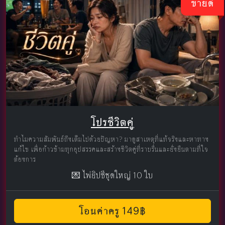
ขายดี
โปรชีวิตคู่
ทำไมความสัมพันธ์ถึงเต็มไปด้วยปัญหา? มาดูสาเหตุที่แท้จริงและหาทาง
แก้ไข เพื่อก้าวข้ามทุกอุปสรรคและสร้างชีวิตคู่ที่ราบรื่นและยั่งยืนตามที่ใจ
ต้องการ
💌 ไพ่ยิปซีชุดใหญ่ 10 ใบ
โอนค่าครู 149฿