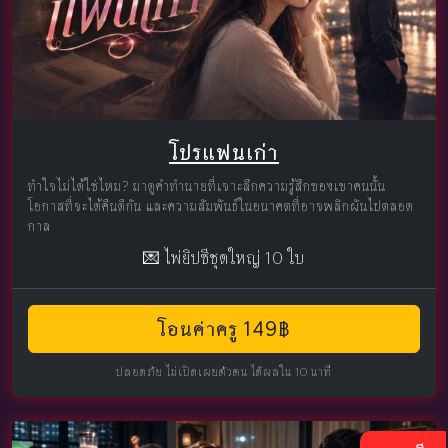
โปรแฟนเก่า
ทำใจไม่ได้ใช่ไหม? มาดูคำทำนายที่เจาะลึกความรู้สึกของเขาคนนั้น
โอกาสที่จะได้คืนดีกัน และความสัมพันธ์ในอนาคตที่อาจพลิกผันไปตลอด
กาล
💌 ไพ่ยิปซีชุดใหญ่ 10 ใบ
โอนค่าครู 149฿
ปลอดภัย ไม่เปิดเผยตัวตน ได้ผลใน 10 นาที