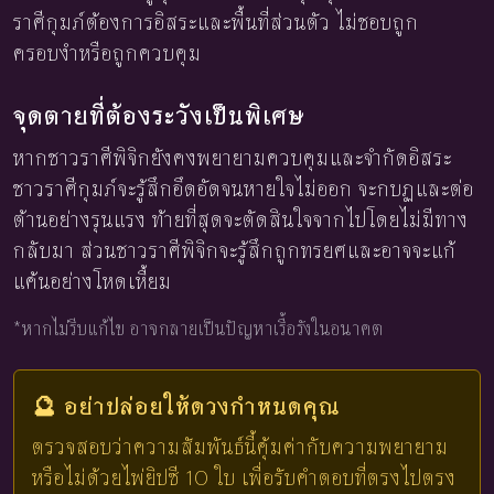
ราศีกุมภ์ต้องการอิสระและพื้นที่ส่วนตัว ไม่ชอบถูก
ครอบงำหรือถูกควบคุม
จุดตายที่ต้องระวังเป็นพิเศษ
หากชาวราศีพิจิกยังคงพยายามควบคุมและจำกัดอิสระ
ชาวราศีกุมภ์จะรู้สึกอึดอัดจนหายใจไม่ออก จะกบฏและต่อ
ต้านอย่างรุนแรง ท้ายที่สุดจะตัดสินใจจากไปโดยไม่มีทาง
กลับมา ส่วนชาวราศีพิจิกจะรู้สึกถูกทรยศและอาจจะแก้
แค้นอย่างโหดเหี้ยม
*หากไม่รีบแก้ไข อาจกลายเป็นปัญหาเรื้อรังในอนาคต
🔮 อย่าปล่อยให้ดวงกำหนดคุณ
ตรวจสอบว่าความสัมพันธ์นี้คุ้มค่ากับความพยายาม
หรือไม่ด้วยไพ่ยิปซี 10 ใบ เพื่อรับคำตอบที่ตรงไปตรง