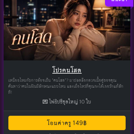
โปรคนโสด
เหนื่อยไหมกับการต้องเป็น "คนโสด"? มาปลดล็อกดวงเนื้อคู่ของคุณ
ค้นหาว่าคนในฝันมีลักษณะแบบไหน และเมื่อไหร่ที่คุณจะได้เจอรักแท้สัก
ที!
💌 ไพ่ยิปซีชุดใหญ่ 10 ใบ
โอนค่าครู 149฿