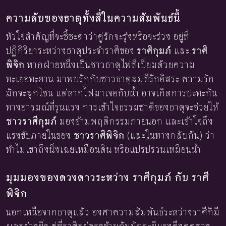
ความลับของธาตุทั้งสี่ในความสัมพันธ์นี้
หัวใจสำคัญที่จะชี้ชะตาว่าคู่รักจะรุ่งหรือจะร่วง อยู่ที่
ปฏิกิริยาระหว่างธาตุประจำราศีของ
ราศีกุมภ์
และ
ราศี
พิจิก
หากฝ่ายหนึ่งเป็นชาวธาตุไฟที่เปี่ยมด้วยความ
ทะเยอทะยาน มาพบรักกับชาวธาตุลมที่รักอิสระ ความรัก
มักจะลุกโชน แต่หากไฟมาเจอกับน้ำ อาจเกิดการปะทะกัน
ทางอารมณ์ที่รุนแรง การเข้าใจธรรมชาติของธาตุจะช่วยให้
ชาวราศีกุมภ์
มองข้ามพฤติกรรมภายนอก และเข้าใจถึง
แรงขับภายในของ
ชาวราศีพิจิก
(และในทางกลับกัน) ว่า
ทำไมเขาถึงนิ่งเฉยเหมือนดิน หรือแปรปรวนเหมือนน้ำ
มุมมองของดวงดาวระหว่าง ราศีกุมภ์ กับ ราศี
พิจิก
นอกเหนือจากธาตุแล้ว องศาความสัมพันธ์ระหว่างราศีก็มี