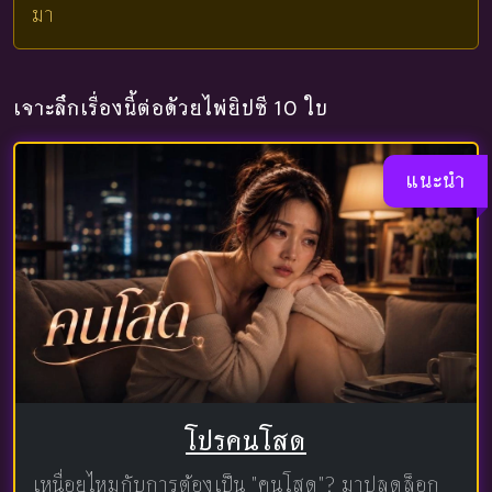
มา
เจาะลึกเรื่องนี้ต่อด้วยไพ่ยิปซี 10 ใบ
แนะนำ
โปรคนโสด
เหนื่อยไหมกับการต้องเป็น "คนโสด"? มาปลดล็อก