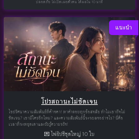
ปลอดภัย ไม่เปิดเผยตัวตน ได้ผลใน 10 นาที
แนะนำ
โปรสถานะไม่ชัดเจน
ไขปริศนาความสัมพันธ์ที่ค้างคา! หาคำตอบทุกข้อสงสัย ทำไมเขาถึงไม่
ชัดเจน? เขามีใครอีกไหม? และความสัมพันธ์นี้จะจบลงอย่างไร? นี่คือ
เวลาที่จะหยุดเดาและรับรู้ความจริง!
💌 ไพ่ยิปซีชุดใหญ่ 10 ใบ