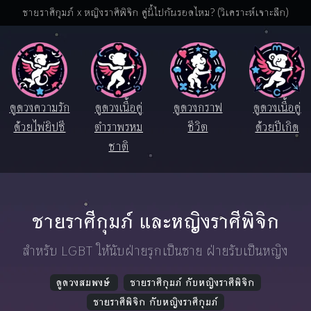
ชายราศีกุมภ์ x หญิงราศีพิจิก คู่นี้ไปกันรอดไหม? (วิเคราะห์เจาะลึก)
ดูดวงความรัก
ดูดวงเนื้อคู่
ดูดวงกราฟ
ดูดวงเนื้อคู่
ด้วยไพ่ยิปซี
ตำราพรหม
ชีวิต
ด้วยปีเกิด
ชาติ
ชายราศีกุมภ์ และหญิงราศีพิจิก
สำหรับ LGBT ให้นับฝ่ายรุกเป็นชาย ฝ่ายรับเป็นหญิง
ดูดวงสมพงษ์
ชายราศีกุมภ์ กับหญิงราศีพิจิก
ชายราศีพิจิก กับหญิงราศีกุมภ์