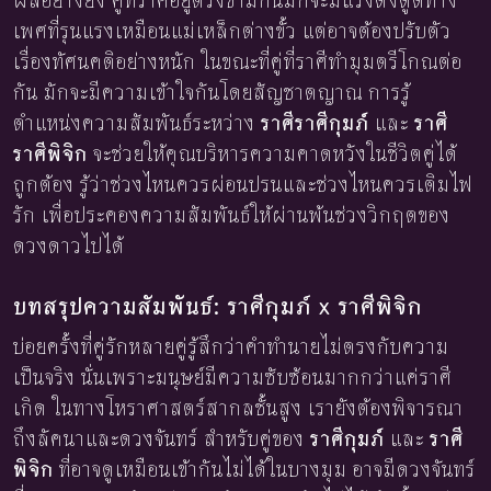
ผลอย่างยิ่ง คู่ที่ราศีอยู่ตรงข้ามกันมักจะมีแรงดึงดูดทาง
เพศที่รุนแรงเหมือนแม่เหล็กต่างขั้ว แต่อาจต้องปรับตัว
เรื่องทัศนคติอย่างหนัก ในขณะที่คู่ที่ราศีทำมุมตรีโกณต่อ
กัน มักจะมีความเข้าใจกันโดยสัญชาตญาณ การรู้
ตำแหน่งความสัมพันธ์ระหว่าง
ราศีราศีกุมภ์
และ
ราศี
ราศีพิจิก
จะช่วยให้คุณบริหารความคาดหวังในชีวิตคู่ได้
ถูกต้อง รู้ว่าช่วงไหนควรผ่อนปรนและช่วงไหนควรเติมไฟ
รัก เพื่อประคองความสัมพันธ์ให้ผ่านพ้นช่วงวิกฤตของ
ดวงดาวไปได้
บทสรุปความสัมพันธ์: ราศีกุมภ์ x ราศีพิจิก
บ่อยครั้งที่คู่รักหลายคู่รู้สึกว่าคำทำนายไม่ตรงกับความ
เป็นจริง นั่นเพราะมนุษย์มีความซับซ้อนมากกว่าแค่ราศี
เกิด ในทางโหราศาสตร์สากลชั้นสูง เรายังต้องพิจารณา
ถึงลัคนาและดวงจันทร์ สำหรับคู่ของ
ราศีกุมภ์
และ
ราศี
พิจิก
ที่อาจดูเหมือนเข้ากันไม่ได้ในบางมุม อาจมีดวงจันทร์