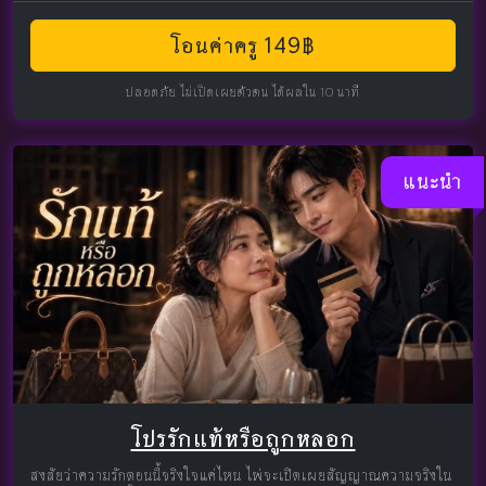
โอนค่าครู 149฿
ปลอดภัย ไม่เปิดเผยตัวตน ได้ผลใน 10 นาที
แนะนำ
โปรรักแท้หรือถูกหลอก
สงสัยว่าความรักตอนนี้จริงใจแค่ไหน ไพ่จะเปิดเผยสัญญาณความจริงใน