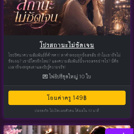
โปรสถานะไม่ชัดเจน
ไขปริศนาความสัมพันธ์ที่ค้างคา! หาคำตอบทุกข้อสงสัย ทำไมเขาถึงไม่
ชัดเจน? เขามีใครอีกไหม? และความสัมพันธ์นี้จะจบลงอย่างไร? นี่คือ
เวลาที่จะหยุดเดาและรับรู้ความจริง!
💌 ไพ่ยิปซีชุดใหญ่ 10 ใบ
โอนค่าครู 149฿
ปลอดภัย ไม่เปิดเผยตัวตน ได้ผลใน 10 นาที