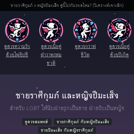
ชายราศีกุมภ์ x หญิงปีมะเส็ง คู่นี้ไปกันรอดไหม? (วิเคราะห์เจาะลึก)
ดูดวงความรัก
ดูดวงเนื้อคู่
ดูดวงกราฟ
ดูดวงเนื้อคู่
ด้วยไพ่ยิปซี
ตำราพรหม
ชีวิต
ด้วยปีเกิด
ชาติ
ชายราศีกุมภ์ และหญิงปีมะเส็ง
สำหรับ LGBT ให้นับฝ่ายรุกเป็นชาย ฝ่ายรับเป็นหญิง
ดูดวงสมพงษ์
ชายราศีกุมภ์ กับหญิงปีมะเส็ง
ชายปีมะเส็ง กับหญิงราศีกุมภ์