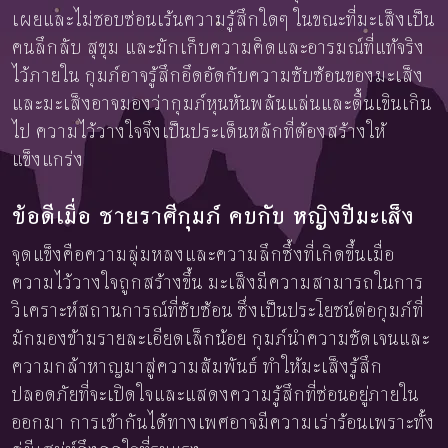
เผยและไม่ชอบซ่อนเร้นความรู้สึกใดๆ ในขณะที่มะเส็งเป็น
คนลึกลับ สุขุม และมักเก็บความคิดและอารมณ์ที่แท้จริง
ไว้ภายใน กุมภ์อาจรู้สึกอึดอัดกับความซับซ้อนของมะเส็ง
และมะเส็งอาจมองว่ากุมภ์หุนหันพลันแล่นและตื้นเขินเกิน
ไป ความไว้วางใจจึงเป็นประเด็นหลักที่ต้องสร้างให้
แข็งแกร่ง
ข้อดีเมื่อ ชายราศีกุมภ์ คบกับ หญิงปีมะเส็ง
จุดแข็งคือความลุ่มหลงและความลึกซึ้งที่เกิดขึ้นเมื่อ
ความไว้วางใจถูกสร้างขึ้น มะเส็งมีความสามารถในการ
วิเคราะห์สถานการณ์ที่ซับซ้อน ซึ่งเป็นประโยชน์ต่อกุมภ์ที่
มักมองข้ามรายละเอียดเล็กน้อย กุมภ์นำความชัดเจนและ
ความกล้าหาญมาสู่ความสัมพันธ์ ทำให้มะเส็งรู้สึก
ปลอดภัยที่จะเปิดใจและแสดงความรู้สึกที่ซ่อนอยู่ภายใน
ออกมา การเข้ากันได้ทางเพศอาจมีความเร่าร้อนเพราะทั้ง