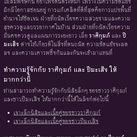
ไม่สมพงษ์กัน อย่าเพิ่งตื่นตระหนก เพราะในความขัดแย้ง
มักมีโอกาสซ่อนอยู่ การแก้เคล็ดที่ดีที่สุดคือการแบ่งพื้นที่
อำนาจให้ชัดเจน ฝ่ายที่ถนัดเรื่องความสวยงามและความ
สุขควรดูแลบรรยากาศในบ้าน ส่วนฝ่ายที่ถนัดเรื่องความ
มั่นคงควรดูแลแผนการระยะยาว เมื่อ
ราศีกุมภ์
และ
ปี
มะเส็ง
ต่างให้เกียรติในสิ่งที่ตนถนัด ความขัดแย้งจะลด
ลง และความเคารพซึ่งกันและกันจะเข้ามาแทนที่
ทำความรู้จักกับ ราศีกุมภ์ และ ปีมะเส็ง ให้
มากกว่านี้
ท่านสามารถทำความรู้จักกับนิสัยลึกๆ ของชาวราศีกุมภ์
และชาวปีมะเส็ง ให้มากกว่านี้ได้ในลิงก์ต่อไปนี้
เจาะลึกนิสัยและเนื้อคู่ของชาวราศีกุมภ์
เจาะลึกนิสัยและเนื้อคู่ของชาวปีมะเส็ง