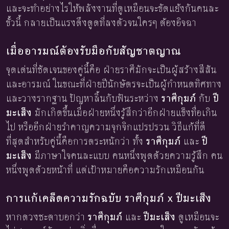
และจะทำอย่างไรให้พลังงานที่ดูเหมือนจะขัดแย้งกันคนละ
ขั้วนี้ กลายเป็นแรงดึงดูดที่ลงตัวจนใครๆ ต้องอิจฉา
เมื่ออารมณ์ต้องรับมือกับสัญชาตญาณ
จุดเด่นที่ชัดเจนของคู่นี้คือ ฝ่ายราศีมักจะเป็นผู้สร้างสีสัน
และอารมณ์ ในขณะที่ฝ่ายปีนักษัตรจะเป็นผู้กำหนดทิศทาง
และวางรากฐาน ปัญหาลิ้นกับฟันระหว่าง
ราศีกุมภ์
กับ
ปี
มะเส็ง
มักเกิดขึ้นเมื่อฝ่ายหนึ่งรู้สึกว่าอีกฝ่ายแข็งทื่อเกิน
ไป หรืออีกฝ่ายรำคาญความจุกจิกแปรปรวน วิธีแก้ที่ดี
ที่สุดสำหรับคู่นี้คือการตระหนักว่า ทั้ง
ราศีกุมภ์
และ
ปี
มะเส็ง
มีภาษาใจคนละแบบ คนหนึ่งพูดด้วยความรู้สึก คน
หนึ่งพูดด้วยหน้าที่ แต่เป้าหมายคือความรักเหมือนกัน
การแก้เคล็ดความรักฉบับ ราศีกุมภ์ x ปีมะเส็ง
หากดวงชะตาบอกว่า
ราศีกุมภ์
และ
ปีมะเส็ง
ดูเหมือนจะ