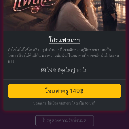
โปรแฟนเก่า
ทำใจไม่ได้ใช่ไหม? มาดูคำทำนายที่เจาะลึกความรู้สึกของเขาคนนั้น
โอกาสที่จะได้คืนดีกัน และความสัมพันธ์ในอนาคตที่อาจพลิกผันไปตลอด
กาล
💌 ไพ่ยิปซีชุดใหญ่ 10 ใบ
โอนค่าครู 149฿
ปลอดภัย ไม่เปิดเผยตัวตน ได้ผลใน 10 นาที
โปรดูดวงความรักทั้งหมด