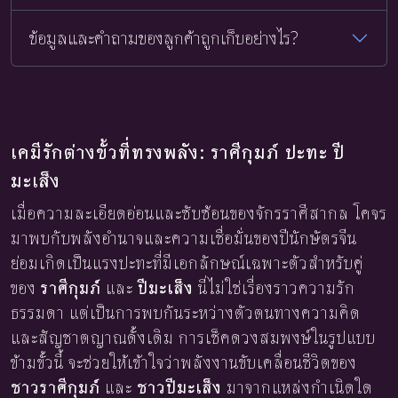
ข้อมูลและคำถามของลูกค้าถูกเก็บอย่างไร?
เคมีรักต่างขั้วที่ทรงพลัง: ราศีกุมภ์ ปะทะ ปี
มะเส็ง
เมื่อความละเอียดอ่อนและซับซ้อนของจักรราศีสากล โคจร
มาพบกับพลังอำนาจและความเชื่อมั่นของปีนักษัตรจีน
ย่อมเกิดเป็นแรงปะทะที่มีเอกลักษณ์เฉพาะตัวสำหรับคู่
ของ
ราศีกุมภ์
และ
ปีมะเส็ง
นี่ไม่ใช่เรื่องราวความรัก
ธรรมดา แต่เป็นการพบกันระหว่างตัวตนทางความคิด
และสัญชาตญาณดั้งเดิม การเช็คดวงสมพงษ์ในรูปแบบ
ข้ามขั้วนี้ จะช่วยให้เข้าใจว่าพลังงานขับเคลื่อนชีวิตของ
ชาวราศีกุมภ์
และ
ชาวปีมะเส็ง
มาจากแหล่งกำเนิดใด