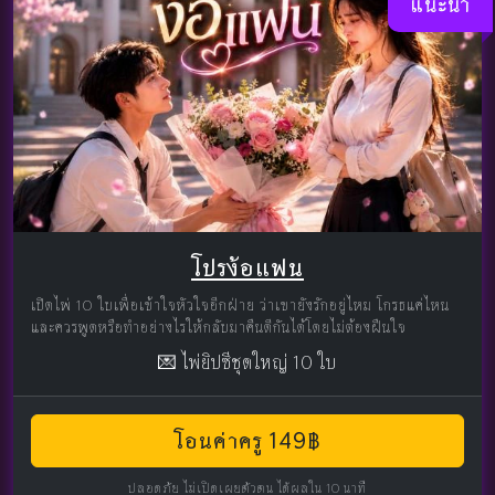
แนะนำ
โปรง้อแฟน
เปิดไพ่ 10 ใบเพื่อเข้าใจหัวใจอีกฝ่าย ว่าเขายังรักอยู่ไหม โกรธแค่ไหน
และควรพูดหรือทำอย่างไรให้กลับมาคืนดีกันได้โดยไม่ต้องฝืนใจ
💌 ไพ่ยิปซีชุดใหญ่ 10 ใบ
โอนค่าครู 149฿
ปลอดภัย ไม่เปิดเผยตัวตน ได้ผลใน 10 นาที