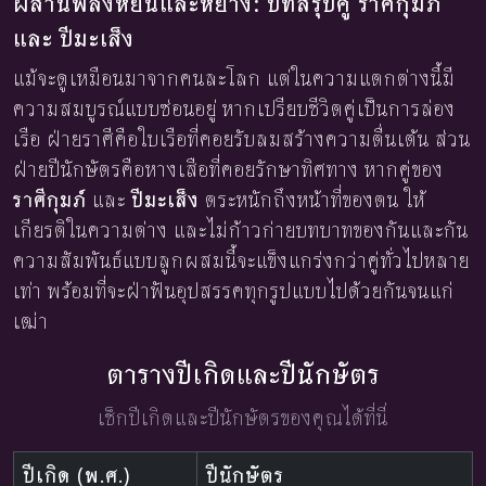
ผสานพลังหยินและหยาง: บทสรุปคู่ ราศีกุมภ์
และ ปีมะเส็ง
แม้จะดูเหมือนมาจากคนละโลก แต่ในความแตกต่างนี้มี
ความสมบูรณ์แบบซ่อนอยู่ หากเปรียบชีวิตคู่เป็นการล่อง
เรือ ฝ่ายราศีคือใบเรือที่คอยรับลมสร้างความตื่นเต้น ส่วน
ฝ่ายปีนักษัตรคือหางเสือที่คอยรักษาทิศทาง หากคู่ของ
ราศีกุมภ์
และ
ปีมะเส็ง
ตระหนักถึงหน้าที่ของตน ให้
เกียรติในความต่าง และไม่ก้าวก่ายบทบาทของกันและกัน
ความสัมพันธ์แบบลูกผสมนี้จะแข็งแกร่งกว่าคู่ทั่วไปหลาย
เท่า พร้อมที่จะฝ่าฟันอุปสรรคทุกรูปแบบไปด้วยกันจนแก่
เฒ่า
ตารางปีเกิดและปีนักษัตร
เช็กปีเกิดและปีนักษัตรของคุณได้ที่นี่
ปีเกิด (พ.ศ.)
ปีนักษัตร