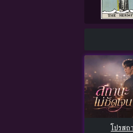
โปรสถา