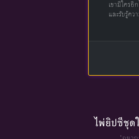
เขามีใครอีก
และรับรู้ควา
ไพ่ยิปซีชุ
"อยากร