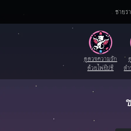
ชายราศ
ดูดวงความรัก
ด
ด้วยไพ่ยิปซี
ตำ
ช