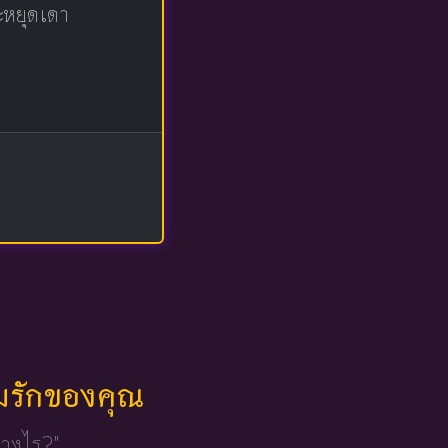
จะหยุดเดา
มรักของคุณ
่างไร?"