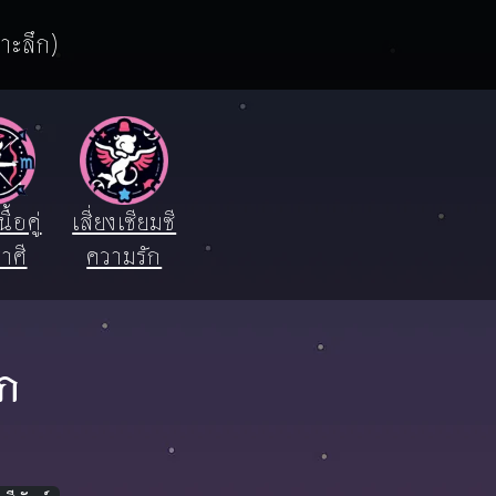
จาะลึก)
ื้อคู่
เสี่ยงเซียมซี
าศี
ความรัก
ิก