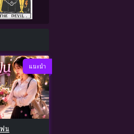
แนะนำ
แฟน