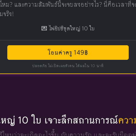
ไหม? และความสัมพันธ์นี้จะจบลงอย่างไร? นี่คือเวลาที่
มจริง!
💌 ไพ่ยิปซีชุดใหญ่ 10 ใบ
โอนค่าครู 149฿
ปลอดภัย ไม่เปิดเผยตัวตน ได้ผลใน 10 นาที
ดใหญ่ 10 ใบ เจาะลึกสถานการณ์
ควา
ู้ไหมว่าจะเกิดอะไรขึ้น
กับความรัก และจะรับมืออย