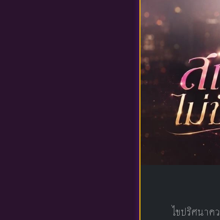
ไขปริศนาคว